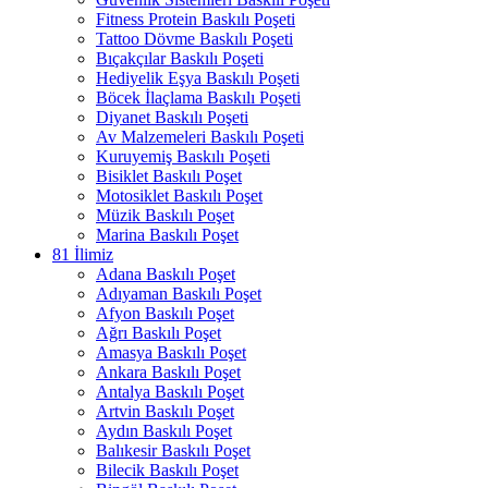
Fitness Protein Baskılı Poşeti
Tattoo Dövme Baskılı Poşeti
Bıçakçılar Baskılı Poşeti
Hediyelik Eşya Baskılı Poşeti
Böcek İlaçlama Baskılı Poşeti
Diyanet Baskılı Poşeti
Av Malzemeleri Baskılı Poşeti
Kuruyemiş Baskılı Poşeti
Bisiklet Baskılı Poşet
Motosiklet Baskılı Poşet
Müzik Baskılı Poşet
Marina Baskılı Poşet
81 İlimiz
Adana Baskılı Poşet
Adıyaman Baskılı Poşet
Afyon Baskılı Poşet
Ağrı Baskılı Poşet
Amasya Baskılı Poşet
Ankara Baskılı Poşet
Antalya Baskılı Poşet
Artvin Baskılı Poşet
Aydın Baskılı Poşet
Balıkesir Baskılı Poşet
Bilecik Baskılı Poşet