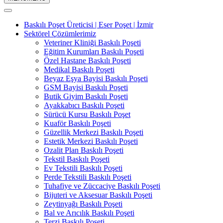
Baskılı Poşet Üreticisi | Eser Poşet | İzmir
Sektörel Çözümlerimiz
Veteriner Kliniği Baskılı Poşeti
Eğitim Kurumları Baskılı Poşeti
Özel Hastane Baskılı Poşeti
Medikal Baskılı Poşeti
Beyaz Eşya Bayisi Baskılı Poşeti
GSM Bayisi Baskılı Poşeti
Butik Giyim Baskılı Poşeti
Ayakkabıcı Baskılı Poşeti
Sürücü Kursu Baskılı Poşet
Kuaför Baskılı Poşeti
Güzellik Merkezi Baskılı Poşeti
Estetik Merkezi Baskılı Poşeti
Ozalit Plan Baskılı Poşeti
Tekstil Baskılı Poşeti
Ev Tekstili Baskılı Poşeti
Perde Tekstili Baskılı Poşeti
Tuhafiye ve Züccaciye Baskılı Poşeti
Bijuteri ve Aksesuar Baskılı Poşeti
Zeytinyağı Baskılı Poşeti
Bal ve Arıcılık Baskılı Poşeti
Terzi Baskılı Poşeti