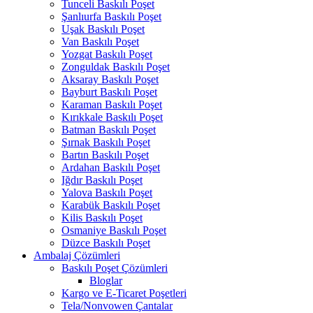
Tunceli Baskılı Poşet
Şanlıurfa Baskılı Poşet
Uşak Baskılı Poşet
Van Baskılı Poşet
Yozgat Baskılı Poşet
Zonguldak Baskılı Poşet
Aksaray Baskılı Poşet
Bayburt Baskılı Poşet
Karaman Baskılı Poşet
Kırıkkale Baskılı Poşet
Batman Baskılı Poşet
Şırnak Baskılı Poşet
Bartın Baskılı Poşet
Ardahan Baskılı Poşet
Iğdır Baskılı Poşet
Yalova Baskılı Poşet
Karabük Baskılı Poşet
Kilis Baskılı Poşet
Osmaniye Baskılı Poşet
Düzce Baskılı Poşet
Ambalaj Çözümleri
Baskılı Poşet Çözümleri
Bloglar
Kargo ve E-Ticaret Poşetleri
Tela/Nonvowen Çantalar