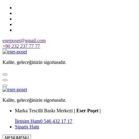
Skip
to
content
eserposet@gmail.com
+90 232 237 77 77
Kalite, geleceğinizin sigortasıdır.
Kalite, geleceğinizin sigortasıdır.
Marka Tescilli Baskı Merkezi
| Eser Poşet |
İletişim Hattı
0 546 432 17 17
Sipariş Hattı
MENU
MENU