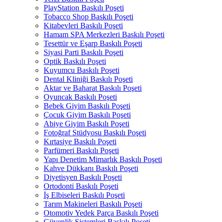
PlayStation Baskılı Poşeti
Tobacco Shop Baskılı Poşeti
Kitabevleri Baskılı Poşeti
Hamam SPA Merkezleri Baskılı Poşeti
Tesettür ve Eşarp Baskılı Poşeti
Siyasi Parti Baskılı Poşeti
Optik Baskılı Poşeti
Kuyumcu Baskılı Poşeti
Dental Kliniği Baskılı Poşeti
Aktar ve Baharat Baskılı Poşeti
Oyuncak Baskılı Poşeti
Bebek Giyim Baskılı Poşeti
Çocuk Giyim Baskılı Poşeti
Abiye Giyim Baskılı Poşeti
Fotoğraf Stüdyosu Baskılı Poşeti
Kırtasiye Baskılı Poşeti
Parfümeri Baskılı Poşeti
Yapı Denetim Mimarlık Baskılı Poşeti
Kahve Dükkanı Baskılı Poşeti
Diyetisyen Baskılı Poşeti
Ortodonti Baskılı Poşeti
İş Elbiseleri Baskılı Poşeti
Tarım Makineleri Baskılı Poşeti
Otomotiv Yedek Parça Baskılı Poşeti
Güvenlik Sistemleri Baskılı Poşeti