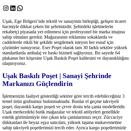
Instagram
LinkedIn
WhatsApp
Uşak, Ege Bölgesi’nde tekstil ve sanayinin birleştiği, gelişen ticaret
hacmiyle dikkat çeken bir şehrimizdir. Şehirdeki işletmelerin
rekabetçi piyasada yer edinmesi için profesyonel bir marka imajına
sahip olmaları gerekir. Mağazasının reklamını sokaklarda ve
caddelerde etkili bir şekilde sergilemek isteyen her esnaf için
çözümler sunuyoruz. Eser Poşet olarak tam 30 farklı sektöre yüksek
standartlarda ambalaj ve baskı hizmeti sağlıyoruz. Bu sayede 64
plakanın her köşesine Uşak Baskılı Poşet kalitesini ve dayanıklılığını
ulaştırıyoruz.
Uşak Baskılı Poşet | Sanayi Şehrinde
Markanızı Güçlendirin
İşletmenizin faaliyet gösterdiği sektöre göre tercih edebileceğiniz 3
temel ürün grubumuz bulunmaktadır. Bunlar el geçme takviyeli
poşet, dayanıklı kargo poşeti ve çevre dostu tela çanta modelleridir.
Uşak merkezdeki butik mağazalar ve tekstil atölyeleri genellikle
estetik görünümüyle öne çıkan tela çantalarımızı seçer. Züccaciye
dükkanları ile beyaz eşya satıcıları, yüksek taşıma mukavemetine
sahip takviyeli poşetlerimizi tercih eder. Ayrıca kargo poşetlerimizle