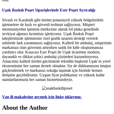
Uşak Baskılı Poşet Siparişlerinde Eser Poşet Ayrıcalığı
Sivaslı ve Karahallı gibi üretim potansiyeli yüksek bölgelerdeki
işletmelere de hızlı ve güvenli teslimat sağlıyoruz. Müşteri
memnuniyetini işimizin merkezine alarak 64 plaka genelinde
sevkiyat ağımızı kesintisiz işletiyoruz. Uşak Baskılı Poşet
taleplerinizde işletmenize özel grafik tasarım desteği vererek
sektörde fark yaratmanızı sağlıyoruz. Kaliteli bir ambalaj, müşterinin
markanıza olan güvenini artırırken sadık bir kitle oluşturmanıza
yardımcı olur. Kısacası Eser Poşet ile Uşak ticaretine modern,
dayanıklı ve dikkat çekici ambalaj çözümleri kazandırıyoruz.
Amacımız kaliteli üretim gücümüzle tekstilin başkenti Uşak’ın yerel
ekonomisine her zaman destek olmaktır. Siz de dükkanınızın imajını
güçlendirmek ve markanızı sokağa taşımak için bizimle hemen
iletişime geçebilirsiniz. Uygun fiyat politikamız ve yüksek kalite
standartlarımızla her zaman hizmetinizdeyiz.
Van ili makalesine geçmek için linke tıklayınız.
About the Author