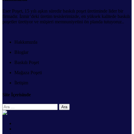
Eser Poşet, 15 yılı aşkın süredir baskılı poşet üretiminde lider bir
firmadır. İzmir’deki üretim tesislerimizde, en yüksek kalitede baskılı
poşetler üretiyor ve müşteri memnuniyetini ön planda tutuyoruz..
Hakkımızda
Bloglar
Baskılı Poşet
Mağaza Poşeti
İletişim
Site İçerisinde
Arama: