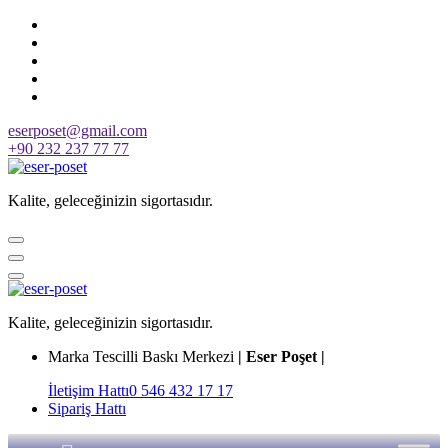
Skip
to
content
eserposet@gmail.com
+90 232 237 77 77
Kalite, geleceğinizin sigortasıdır.
Kalite, geleceğinizin sigortasıdır.
Marka Tescilli Baskı Merkezi
| Eser Poşet |
İletişim Hattı
0 546 432 17 17
Sipariş Hattı