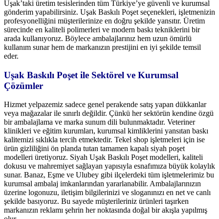
Uşak’taki üretim tesislerinden tüm Türkiye’ye güvenli ve kurumsal
gönderim yapabilirsiniz. Uşak Baskılı Poşet seçenekleri, işletmenizin
profesyonelliğini müşterilerinize en doğru şekilde yansıtır. Üretim
sürecinde en kaliteli polimerleri ve modern baskı tekniklerini bir
arada kullanıyoruz. Böylece ambalajlarınız hem uzun ömürlü
kullanım sunar hem de markanızın prestijini en iyi şekilde temsil
eder.
Uşak Baskılı Poşet ile Sektörel ve Kurumsal
Çözümler
Hizmet yelpazemiz sadece genel perakende satış yapan dükkanlar
veya mağazalar ile sınırlı değildir. Çünkü her sektörün kendine özgü
bir ambalajlama ve marka sunum dili bulunmaktadır. Veteriner
klinikleri ve eğitim kurumları, kurumsal kimliklerini yansıtan baskı
kalitemizi sıklıkla tercih etmektedir. Tekel shop işletmeleri için ise
ürün gizliliğini ön planda tutan tamamen kapalı siyah poşet
modelleri üretiyoruz. Siyah Uşak Baskılı Poşet modelleri, kaliteli
dokusu ve mahremiyet sağlayan yapısıyla esnafımıza büyük kolaylık
sunar. Banaz, Eşme ve Ulubey gibi ilçelerdeki tüm işletmelerimiz bu
kurumsal ambalaj imkanlarından yararlanabilir. Ambalajlarınızın
üzerine logonuzu, iletişim bilgilerinizi ve sloganınızı en net ve canlı
şekilde basıyoruz. Bu sayede müşterileriniz ürünleri taşırken
markanızın reklamı şehrin her noktasında doğal bir akışla yapılmış
olur.