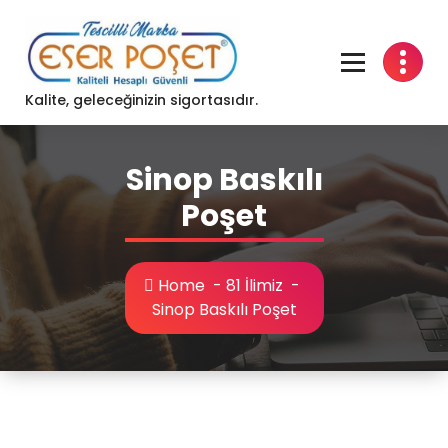
Skip
to
content
Kalite, geleceğinizin sigortasıdır.
Sinop Baskılı
Poşet
Home
-
81 İlimiz
-
Sinop Baskılı Poşet