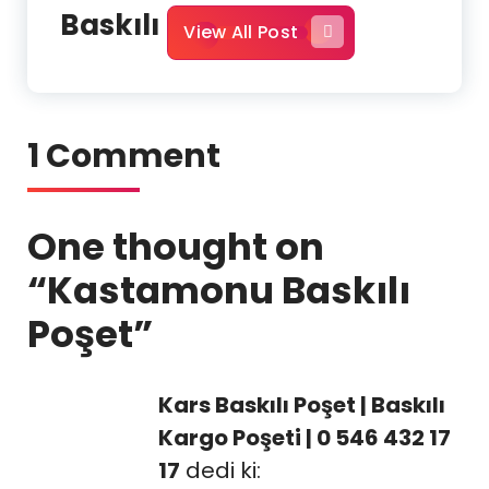
Baskılı
View All Post
1 Comment
One thought on
“
Kastamonu Baskılı
Poşet
”
Kars Baskılı Poşet | Baskılı
Kargo Poşeti | 0 546 432 17
17
dedi ki: