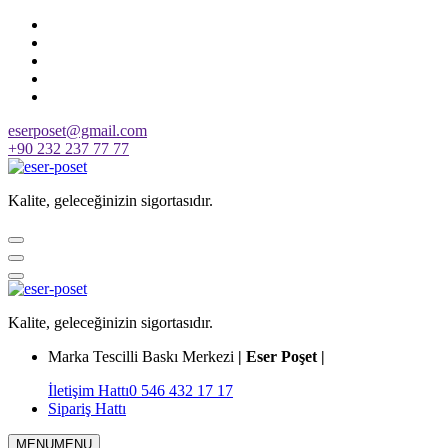
Skip
to
content
eserposet@gmail.com
+90 232 237 77 77
Kalite, geleceğinizin sigortasıdır.
Kalite, geleceğinizin sigortasıdır.
Marka Tescilli Baskı Merkezi
| Eser Poşet |
İletişim Hattı
0 546 432 17 17
Sipariş Hattı
MENU
MENU