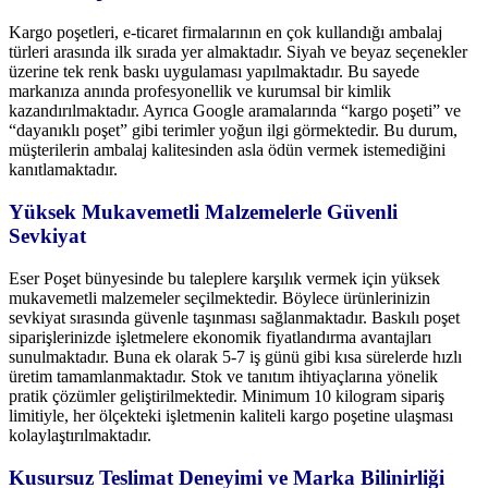
Kargo poşetleri, e-ticaret firmalarının en çok kullandığı ambalaj
türleri arasında ilk sırada yer almaktadır. Siyah ve beyaz seçenekler
üzerine tek renk baskı uygulaması yapılmaktadır. Bu sayede
markanıza anında profesyonellik ve kurumsal bir kimlik
kazandırılmaktadır. Ayrıca Google aramalarında “kargo poşeti” ve
“dayanıklı poşet” gibi terimler yoğun ilgi görmektedir. Bu durum,
müşterilerin ambalaj kalitesinden asla ödün vermek istemediğini
kanıtlamaktadır.
Yüksek Mukavemetli Malzemelerle Güvenli
Sevkiyat
Eser Poşet bünyesinde bu taleplere karşılık vermek için yüksek
mukavemetli malzemeler seçilmektedir. Böylece ürünlerinizin
sevkiyat sırasında güvenle taşınması sağlanmaktadır. Baskılı poşet
siparişlerinizde işletmelere ekonomik fiyatlandırma avantajları
sunulmaktadır. Buna ek olarak 5-7 iş günü gibi kısa sürelerde hızlı
üretim tamamlanmaktadır. Stok ve tanıtım ihtiyaçlarına yönelik
pratik çözümler geliştirilmektedir. Minimum 10 kilogram sipariş
limitiyle, her ölçekteki işletmenin kaliteli kargo poşetine ulaşması
kolaylaştırılmaktadır.
Kusursuz Teslimat Deneyimi ve Marka Bilinirliği