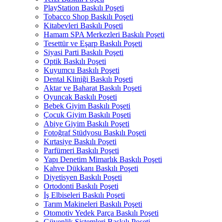
PlayStation Baskılı Poşeti
Tobacco Shop Baskılı Poşeti
Kitabevleri Baskılı Poşeti
Hamam SPA Merkezleri Baskılı Poşeti
Tesettür ve Eşarp Baskılı Poşeti
Siyasi Parti Baskılı Poşeti
Optik Baskılı Poşeti
Kuyumcu Baskılı Poşeti
Dental Kliniği Baskılı Poşeti
Aktar ve Baharat Baskılı Poşeti
Oyuncak Baskılı Poşeti
Bebek Giyim Baskılı Poşeti
Çocuk Giyim Baskılı Poşeti
Abiye Giyim Baskılı Poşeti
Fotoğraf Stüdyosu Baskılı Poşeti
Kırtasiye Baskılı Poşeti
Parfümeri Baskılı Poşeti
Yapı Denetim Mimarlık Baskılı Poşeti
Kahve Dükkanı Baskılı Poşeti
Diyetisyen Baskılı Poşeti
Ortodonti Baskılı Poşeti
İş Elbiseleri Baskılı Poşeti
Tarım Makineleri Baskılı Poşeti
Otomotiv Yedek Parça Baskılı Poşeti
Güvenlik Sistemleri Baskılı Poşeti