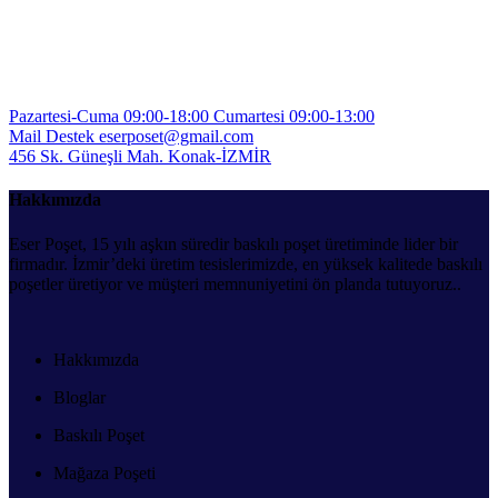
İÇİN
TIKLA
Pazartesi-Cuma 09:00-18:00
Cumartesi 09:00-13:00
Mail Destek
eserposet@gmail.com
456 Sk. Güneşli Mah.
Konak-İZMİR
Hakkımızda
Eser Poşet, 15 yılı aşkın süredir baskılı poşet üretiminde lider bir
firmadır. İzmir’deki üretim tesislerimizde, en yüksek kalitede baskılı
poşetler üretiyor ve müşteri memnuniyetini ön planda tutuyoruz..
Hakkımızda
Bloglar
Baskılı Poşet
Mağaza Poşeti