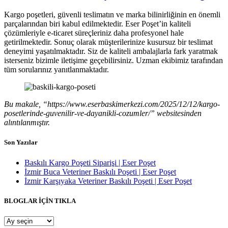
Kargo poşetleri, güvenli teslimatın ve marka bilinirliğinin en önemli
parçalarından biri kabul edilmektedir. Eser Poşet’in kaliteli
çözümleriyle e-ticaret süreçleriniz daha profesyonel hale
getirilmektedir. Sonuç olarak müşterilerinize kusursuz bir teslimat
deneyimi yaşatılmaktadır. Siz de kaliteli ambalajlarla fark yaratmak
isterseniz bizimle iletişime geçebilirsiniz. Uzman ekibimiz tarafından
tüm sorularınız yanıtlanmaktadır.
Bu makale, “https://www.eserbaskimerkezi.com/2025/12/12/kargo-
posetlerinde-guvenilir-ve-dayanikli-cozumler/” websitesinden
alıntılanmıştır.
Son Yazılar
Baskılı Kargo Poşeti Siparişi | Eser Poşet
İzmir Buca Veteriner Baskılı Poşeti | Eser Poşet
İzmir Karşıyaka Veteriner Baskılı Poşeti | Eser Poşet
BLOGLAR İÇİN TIKLA
BLOGLAR