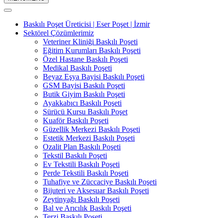
Baskılı Poşet Üreticisi | Eser Poşet | İzmir
Sektörel Çözümlerimiz
Veteriner Kliniği Baskılı Poşeti
Eğitim Kurumları Baskılı Poşeti
Özel Hastane Baskılı Poşeti
Medikal Baskılı Poşeti
Beyaz Eşya Bayisi Baskılı Poşeti
GSM Bayisi Baskılı Poşeti
Butik Giyim Baskılı Poşeti
Ayakkabıcı Baskılı Poşeti
Sürücü Kursu Baskılı Poşet
Kuaför Baskılı Poşeti
Güzellik Merkezi Baskılı Poşeti
Estetik Merkezi Baskılı Poşeti
Ozalit Plan Baskılı Poşeti
Tekstil Baskılı Poşeti
Ev Tekstili Baskılı Poşeti
Perde Tekstili Baskılı Poşeti
Tuhafiye ve Züccaciye Baskılı Poşeti
Bijuteri ve Aksesuar Baskılı Poşeti
Zeytinyağı Baskılı Poşeti
Bal ve Arıcılık Baskılı Poşeti
Terzi Baskılı Poşeti