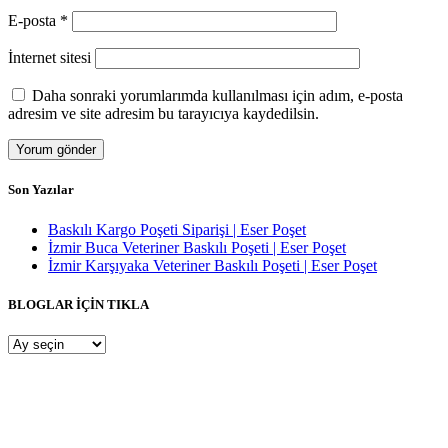
E-posta
*
İnternet sitesi
Daha sonraki yorumlarımda kullanılması için adım, e-posta
adresim ve site adresim bu tarayıcıya kaydedilsin.
Son Yazılar
Baskılı Kargo Poşeti Siparişi | Eser Poşet
İzmir Buca Veteriner Baskılı Poşeti | Eser Poşet
İzmir Karşıyaka Veteriner Baskılı Poşeti | Eser Poşet
BLOGLAR İÇİN TIKLA
BLOGLAR
İÇİN
TIKLA