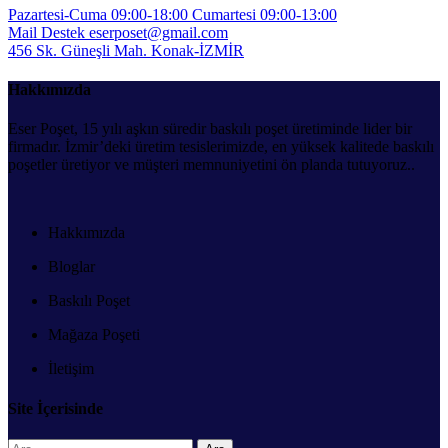
Pazartesi-Cuma 09:00-18:00
Cumartesi 09:00-13:00
Mail Destek
eserposet@gmail.com
456 Sk. Güneşli Mah.
Konak-İZMİR
Hakkımızda
Eser Poşet, 15 yılı aşkın süredir baskılı poşet üretiminde lider bir
firmadır. İzmir’deki üretim tesislerimizde, en yüksek kalitede baskılı
poşetler üretiyor ve müşteri memnuniyetini ön planda tutuyoruz..
Hakkımızda
Bloglar
Baskılı Poşet
Mağaza Poşeti
İletişim
Site İçerisinde
Arama: