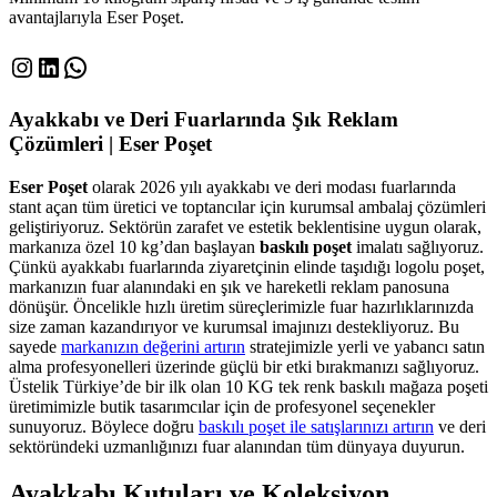
avantajlarıyla Eser Poşet.
Instagram
LinkedIn
WhatsApp
Ayakkabı ve Deri Fuarlarında Şık Reklam
Çözümleri | Eser Poşet
Eser Poşet
olarak 2026 yılı ayakkabı ve deri modası fuarlarında
stant açan tüm üretici ve toptancılar için kurumsal ambalaj çözümleri
geliştiriyoruz. Sektörün zarafet ve estetik beklentisine uygun olarak,
markanıza özel 10 kg’dan başlayan
baskılı poşet
imalatı sağlıyoruz.
Çünkü ayakkabı fuarlarında ziyaretçinin elinde taşıdığı logolu poşet,
markanızın fuar alanındaki en şık ve hareketli reklam panosuna
dönüşür. Öncelikle hızlı üretim süreçlerimizle fuar hazırlıklarınızda
size zaman kazandırıyor ve kurumsal imajınızı destekliyoruz. Bu
sayede
markanızın değerini artırın
stratejimizle yerli ve yabancı satın
alma profesyonelleri üzerinde güçlü bir etki bırakmanızı sağlıyoruz.
Üstelik Türkiye’de bir ilk olan 10 KG tek renk baskılı mağaza poşeti
üretimimizle butik tasarımcılar için de profesyonel seçenekler
sunuyoruz. Böylece doğru
baskılı poşet ile satışlarınızı artırın
ve deri
sektöründeki uzmanlığınızı fuar alanından tüm dünyaya duyurun.
Ayakkabı Kutuları ve Koleksiyon