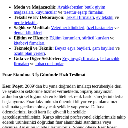
Moda ve Mağazacılık:
Ayakkabıcılar
,
butik giyim
mağazaları
,
kuyumcular
ve
tesettür-eşarp firmaları
.
Tekstil ve Ev Dekorasyon:
Tekstil firmaları
,
ev tekstili
ve
perde tekstili
.
Sağlık ve Medikal:
Veteriner klinikleri
,
özel hastaneler
ve
dental klinikleri
.
Eğitim ve Hizmet:
Eğitim kurumları
,
sürücü kursları
ve
kitabevi firmaları
.
Teknoloji ve Teknik:
Beyaz eşya bayileri
,
gsm bayileri
ve
ozalit plan yerleri
.
Gıda ve Diğer Sektörler:
Zeytinyağı firmaları
,
bal-arıcılık
firmaları
ve
tobacco shoplar
.
Fuar Standına 3 İş Gününde Hızlı Teslimat
Eser Poşet
, 2009’dan bu yana doğrudan imalatçı tecrübesiyle deri
ve ayakkabı sektörüne hizmet vermektedir. Sipariş onayınızın
ardından şirket logonuzla en kaliteli tek renk baskı süreçlerini derhal
başlatıyoruz. Fuar takviminizin önemini biliyor ve planlamamızı
teslimatta gecikme olmayacak şekilde yapıyoruz. Dahası
ödemelerinizi kredi kartı ile güvenli bir şekilde
gerçekleştirebilirsiniz. Kargo sürecini profesyonel ekiplerimizle takip
ederek ürünlerinizi doğrudan fuar alanındaki standınıza veya
ofisinize 3 iş günü içinde ulaştırıyoruz. Sonuç olarak Eser Poşet