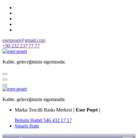
Skip
to
content
eserposet@gmail.com
+90 232 237 77 77
Kalite, geleceğinizin sigortasıdır.
Kalite, geleceğinizin sigortasıdır.
Marka Tescilli Baskı Merkezi
| Eser Poşet |
İletişim Hattı
0 546 432 17 17
Sipariş Hattı