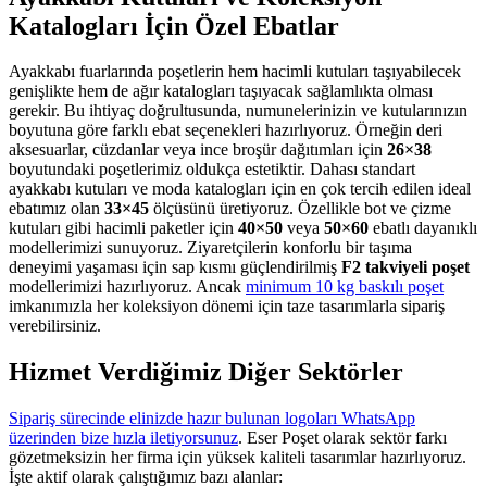
Katalogları İçin Özel Ebatlar
Ayakkabı fuarlarında poşetlerin hem hacimli kutuları taşıyabilecek
genişlikte hem de ağır katalogları taşıyacak sağlamlıkta olması
gerekir. Bu ihtiyaç doğrultusunda, numunelerinizin ve kutularınızın
boyutuna göre farklı ebat seçenekleri hazırlıyoruz. Örneğin deri
aksesuarlar, cüzdanlar veya ince broşür dağıtımları için
26×38
boyutundaki poşetlerimiz oldukça estetiktir. Dahası standart
ayakkabı kutuları ve moda katalogları için en çok tercih edilen ideal
ebatımız olan
33×45
ölçüsünü üretiyoruz. Özellikle bot ve çizme
kutuları gibi hacimli paketler için
40×50
veya
50×60
ebatlı dayanıklı
modellerimizi sunuyoruz. Ziyaretçilerin konforlu bir taşıma
deneyimi yaşaması için sap kısmı güçlendirilmiş
F2 takviyeli poşet
modellerimizi hazırlıyoruz. Ancak
minimum 10 kg baskılı poşet
imkanımızla her koleksiyon dönemi için taze tasarımlarla sipariş
verebilirsiniz.
Hizmet Verdiğimiz Diğer Sektörler
Sipariş sürecinde elinizde hazır bulunan logoları WhatsApp
üzerinden bize hızla iletiyorsunuz
. Eser Poşet olarak sektör farkı
gözetmeksizin her firma için yüksek kaliteli tasarımlar hazırlıyoruz.
İşte aktif olarak çalıştığımız bazı alanlar: