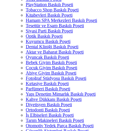
PlayStation Baskılı Poşeti
Tobacco Shop Baskılı Poşeti
Kitabevleri Baskılı Poşeti
Hamam SPA Merkezleri Baskılı Poşeti
Tesettür ve Eşarp Baskılı Poşeti
Siyasi Parti Baskılı Poşeti
Optik Baskılı Poşeti
Kuyumcu Baskılı Poşeti
Dental Kliniği Baskılı Poşeti
Aktar ve Baharat Baskılı Poşeti
Oyuncak Baskılı Poşeti
Bebek Giyim Baskılı Poşeti
Çocuk Giyim Baskılı Poşeti
Abiye Giyim Baskılı Poşeti
Fotoğraf Stüdyosu Baskılı Poşeti
Kırtasiye Baskılı Poşeti
Parfümeri Baskılı Poşeti
Yapı Denetim Mimarlık Baskılı Poşeti
Kahve Dükkanı Baskılı Poşeti
Diyetisyen Baskılı Poşeti
Ortodonti Baskılı Poşeti
İş Elbiseleri Baskılı Poşeti
Tarım Makineleri Baskılı Poşeti
Otomotiv Yedek Parça Baskılı Poşeti
Güvenlik Sistemleri Baskılı Poşeti