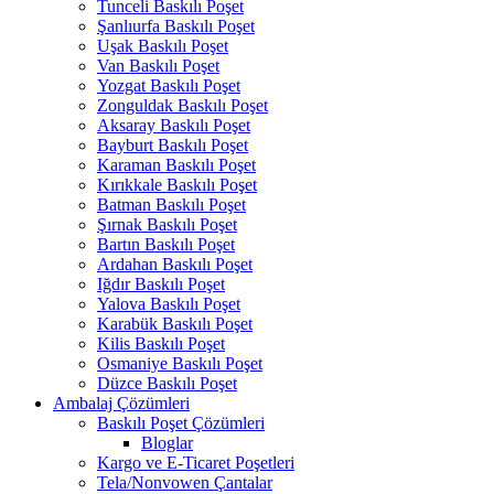
Tunceli Baskılı Poşet
Şanlıurfa Baskılı Poşet
Uşak Baskılı Poşet
Van Baskılı Poşet
Yozgat Baskılı Poşet
Zonguldak Baskılı Poşet
Aksaray Baskılı Poşet
Bayburt Baskılı Poşet
Karaman Baskılı Poşet
Kırıkkale Baskılı Poşet
Batman Baskılı Poşet
Şırnak Baskılı Poşet
Bartın Baskılı Poşet
Ardahan Baskılı Poşet
Iğdır Baskılı Poşet
Yalova Baskılı Poşet
Karabük Baskılı Poşet
Kilis Baskılı Poşet
Osmaniye Baskılı Poşet
Düzce Baskılı Poşet
Ambalaj Çözümleri
Baskılı Poşet Çözümleri
Bloglar
Kargo ve E-Ticaret Poşetleri
Tela/Nonvowen Çantalar