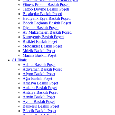
Fitness Protein Baskılı Poşeti
Tattoo Dövme Baskılı Poşeti
Bıçakçılar Baskılı Poşeti
Hediyelik Eşya Baskılı Poşeti
Böcek İlaçlama Baskılı Poşeti
Diyanet Baskılı Poşeti
Av Malzemeleri Baskılı Poşeti
Kuruyemiş Baskılı Poşeti
Bisiklet Baskılı Poşet
Motosiklet Baskılı Poşet
Müzik Baskılı Poşet
Marina Baskılı Poşet
81 İlimiz
Adana Baskılı Poşet
Adıyaman Baskılı Poşet
Afyon Baskılı Poşet
Ağrı Baskılı Poşet
Amasya Baskılı Poşet
Ankara Baskılı Poşet
Antalya Baskılı Poşet
Artvin Baskılı Poşet
Aydın Baskılı Poşet
Balıkesir Baskılı Poşet
Bilecik Baskılı Poşet