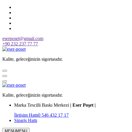
Skip
to
content
eserposet@gmail.com
+90 232 237 77 77
Kalite, geleceğinizin sigortasıdır.
Kalite, geleceğinizin sigortasıdır.
Marka Tescilli Baskı Merkezi
| Eser Poşet |
İletişim Hattı
0 546 432 17 17
Sipariş Hattı
MENU
MENU