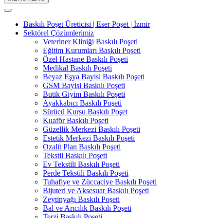
Baskılı Poşet Üreticisi | Eser Poşet | İzmir
Sektörel Çözümlerimiz
Veteriner Kliniği Baskılı Poşeti
Eğitim Kurumları Baskılı Poşeti
Özel Hastane Baskılı Poşeti
Medikal Baskılı Poşeti
Beyaz Eşya Bayisi Baskılı Poşeti
GSM Bayisi Baskılı Poşeti
Butik Giyim Baskılı Poşeti
Ayakkabıcı Baskılı Poşeti
Sürücü Kursu Baskılı Poşet
Kuaför Baskılı Poşeti
Güzellik Merkezi Baskılı Poşeti
Estetik Merkezi Baskılı Poşeti
Ozalit Plan Baskılı Poşeti
Tekstil Baskılı Poşeti
Ev Tekstili Baskılı Poşeti
Perde Tekstili Baskılı Poşeti
Tuhafiye ve Züccaciye Baskılı Poşeti
Bijuteri ve Aksesuar Baskılı Poşeti
Zeytinyağı Baskılı Poşeti
Bal ve Arıcılık Baskılı Poşeti
Terzi Baskılı Poşeti