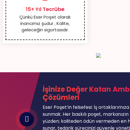
15+ Yıl Tecrübe
Çünkü Eser Poşet olarak
inancımız şudur ; Kalite,
geleceğin sigortasıdır.
İşinize Değer Katan Amb
Çözümleri
Eser Poşet’in felsefesi: İş ortaklarımıza
sunmak. Her baskılı poşet, markanızın vi
yüzden; kaliteden ödün vermeden en 
sunar, tedarik sürecinizi güvenle yönet