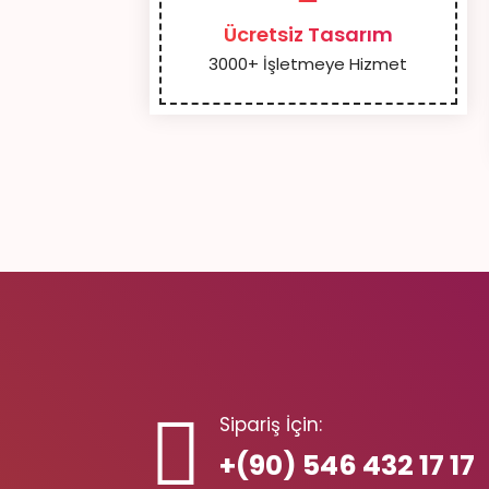
Ücretsiz Tasarım
3000+ İşletmeye Hizmet
Sipariş İçin:
+(90) 546 432 17 17