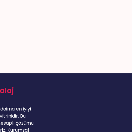
alaj
 daima en iyiyi
trinidir. Bu
hesaplı çözümü
iriz. Kurumsal