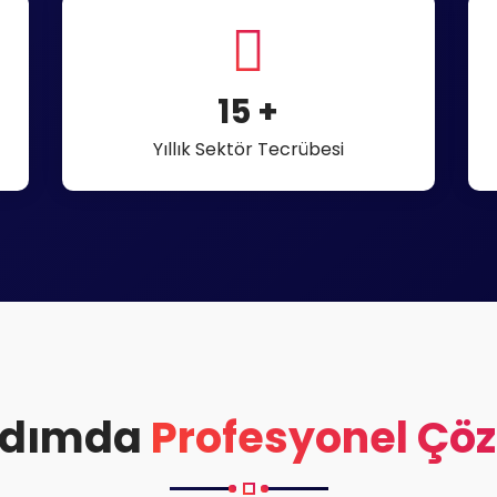
15
+
Yıllık Sektör Tecrübesi
Adımda
Profesyonel Çö