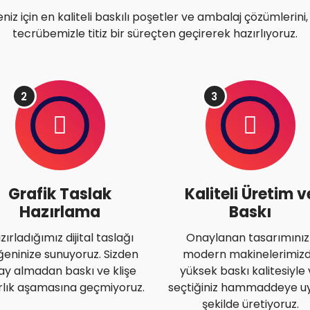
niz için en kaliteli baskılı poşetler ve ambalaj çözümlerini, 1
tecrübemizle titiz bir süreçten geçirerek hazırlıyoruz.
2
3
Grafik Taslak
Kaliteli Üretim v
Hazırlama
Baskı
zırladığımız dijital taslağı
Onaylanan tasarımınızı
eninize sunuyoruz. Sizden
modern makinelerimiz
ay almadan baskı ve klişe
yüksek baskı kalitesiyle
rlık aşamasına geçmiyoruz.
seçtiğiniz hammaddeye u
şekilde üretiyoruz.