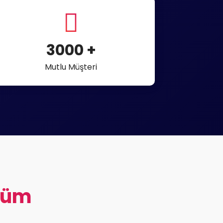
3000
+
Mutlu Müşteri
züm