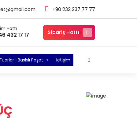
set@gmail.com
+90 232 237 77 77
şim Hattı
Sipariş Hattı
46 432 17 17
Fuarlar | Baskılı Poşet
İletişim
ÜÇ