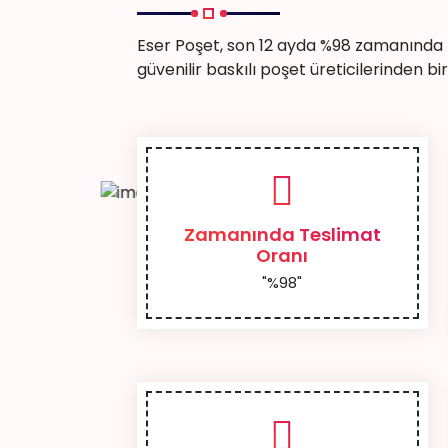
Eser Poşet, son 12 ayda %98 zamanında t
güvenilir baskılı poşet üreticilerinden biri
Zamanında Teslimat
Oranı
"%98"