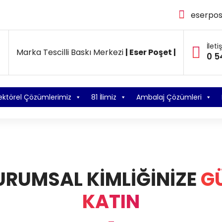
eserpo
İleti
Marka Tescilli Baskı Merkezi
| Eser Poşet |
0 5
ektörel Çözümlerimiz
81 İlimiz
Ambalaj Çözümleri
URUMSAL KİMLİĞİNİZE
G
KATIN