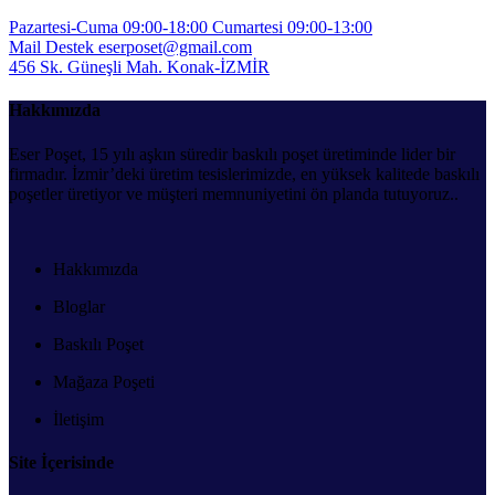
Pazartesi-Cuma 09:00-18:00
Cumartesi 09:00-13:00
Mail Destek
eserposet@gmail.com
456 Sk. Güneşli Mah.
Konak-İZMİR
Hakkımızda
Eser Poşet, 15 yılı aşkın süredir baskılı poşet üretiminde lider bir
firmadır. İzmir’deki üretim tesislerimizde, en yüksek kalitede baskılı
poşetler üretiyor ve müşteri memnuniyetini ön planda tutuyoruz..
Hakkımızda
Bloglar
Baskılı Poşet
Mağaza Poşeti
İletişim
Site İçerisinde