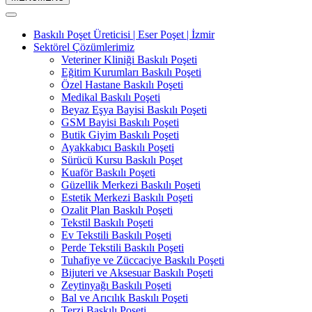
Baskılı Poşet Üreticisi | Eser Poşet | İzmir
Sektörel Çözümlerimiz
Veteriner Kliniği Baskılı Poşeti
Eğitim Kurumları Baskılı Poşeti
Özel Hastane Baskılı Poşeti
Medikal Baskılı Poşeti
Beyaz Eşya Bayisi Baskılı Poşeti
GSM Bayisi Baskılı Poşeti
Butik Giyim Baskılı Poşeti
Ayakkabıcı Baskılı Poşeti
Sürücü Kursu Baskılı Poşet
Kuaför Baskılı Poşeti
Güzellik Merkezi Baskılı Poşeti
Estetik Merkezi Baskılı Poşeti
Ozalit Plan Baskılı Poşeti
Tekstil Baskılı Poşeti
Ev Tekstili Baskılı Poşeti
Perde Tekstili Baskılı Poşeti
Tuhafiye ve Züccaciye Baskılı Poşeti
Bijuteri ve Aksesuar Baskılı Poşeti
Zeytinyağı Baskılı Poşeti
Bal ve Arıcılık Baskılı Poşeti
Terzi Baskılı Poşeti