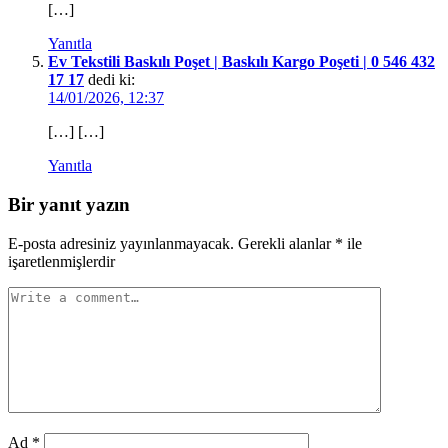
[…]
Yanıtla
Ev Tekstili Baskılı Poşet | Baskılı Kargo Poşeti | 0 546 432
17 17
dedi ki:
14/01/2026, 12:37
[…] […]
Yanıtla
Bir yanıt yazın
E-posta adresiniz yayınlanmayacak.
Gerekli alanlar
*
ile
işaretlenmişlerdir
Ad
*