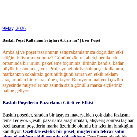
9
May, 2026
Baskılı Poşet Kullanımı Satışları Artırır mı? | Eser Poşet
Ambalaj ve poşet tasarımının satış rakamlarınıza doğrudan etki
ettiğini biliyor muydunuz? Günümüzün rekabetçi perakende
ortamında bir ürünü paketleme biçiminiz, ürünün kendisi kadar
büyük bir önem taşıyor. Profesyonel bir baskılı poşet kullanımı,
markanızın sokaktaki görünürlüğünü artıran en etkili reklam
araçlarından biri olarak öne çıkıyor. Bu uygun maliyetli çözüm
sayesinde müşterileriniz aslında sizin gönüllü marka elçileriniz
haline geliyor.
Baskılı Poşetlerin Pazarlama Gücü ve Etkisi
Baskılı poşetler, sıradan bir taşıyıcı materyalden çok daha fazlasını
temsil ediyor. Çeşitli pazarlama araştırmaları, alışveriş sonrası taşınan
özel tasarım poşetlerin marka üzerinde olumlu bir izlenim bıraktığını
kanıtlıyor.
Özellikle estetik bir poşet
,
müşterinin tekrar satın
alma olasılığını ciddi oranda yükseltiyor
. Eser Poşet olarak biz,