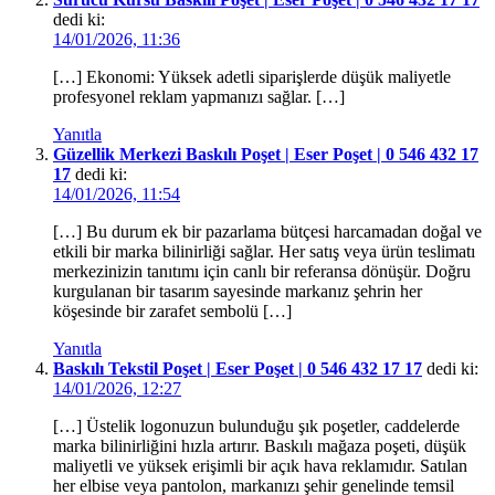
dedi ki:
14/01/2026, 11:36
[…] Ekonomi: Yüksek adetli siparişlerde düşük maliyetle
profesyonel reklam yapmanızı sağlar. […]
Yanıtla
Güzellik Merkezi Baskılı Poşet | Eser Poşet | 0 546 432 17
17
dedi ki:
14/01/2026, 11:54
[…] Bu durum ek bir pazarlama bütçesi harcamadan doğal ve
etkili bir marka bilinirliği sağlar. Her satış veya ürün teslimatı
merkezinizin tanıtımı için canlı bir referansa dönüşür. Doğru
kurgulanan bir tasarım sayesinde markanız şehrin her
köşesinde bir zarafet sembolü […]
Yanıtla
Baskılı Tekstil Poşet | Eser Poşet | 0 546 432 17 17
dedi ki:
14/01/2026, 12:27
[…] Üstelik logonuzun bulunduğu şık poşetler, caddelerde
marka bilinirliğini hızla artırır. Baskılı mağaza poşeti, düşük
maliyetli ve yüksek erişimli bir açık hava reklamıdır. Satılan
her elbise veya pantolon, markanızı şehir genelinde temsil