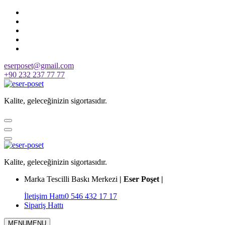
Skip
to
content
eserposet@gmail.com
+90 232 237 77 77
Kalite, geleceğinizin sigortasıdır.
Kalite, geleceğinizin sigortasıdır.
Marka Tescilli Baskı Merkezi
| Eser Poşet |
İletişim Hattı
0 546 432 17 17
Sipariş Hattı
MENU
MENU