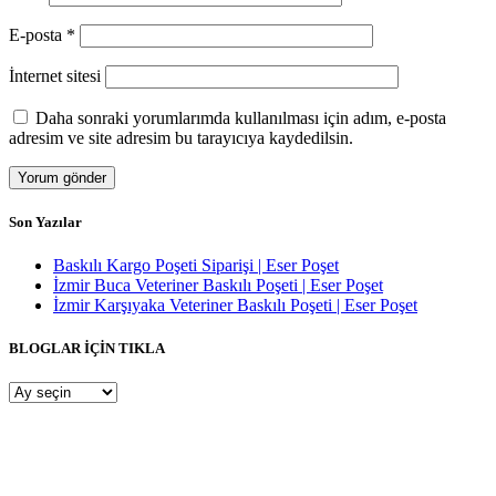
E-posta
*
İnternet sitesi
Daha sonraki yorumlarımda kullanılması için adım, e-posta
adresim ve site adresim bu tarayıcıya kaydedilsin.
Son Yazılar
Baskılı Kargo Poşeti Siparişi | Eser Poşet
İzmir Buca Veteriner Baskılı Poşeti | Eser Poşet
İzmir Karşıyaka Veteriner Baskılı Poşeti | Eser Poşet
BLOGLAR İÇİN TIKLA
BLOGLAR
İÇİN
TIKLA