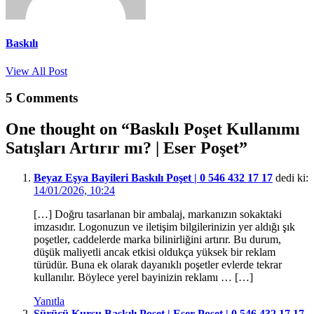
Baskılı
View All Post
5 Comments
One thought on “
Baskılı Poşet Kullanımı
Satışları Artırır mı? | Eser Poşet
”
Beyaz Eşya Bayileri Baskılı Poşet | 0 546 432 17 17
dedi ki:
14/01/2026, 10:24
[…] Doğru tasarlanan bir ambalaj, markanızın sokaktaki
imzasıdır. Logonuzun ve iletişim bilgilerinizin yer aldığı şık
poşetler, caddelerde marka bilinirliğini artırır. Bu durum,
düşük maliyetli ancak etkisi oldukça yüksek bir reklam
türüdür. Buna ek olarak dayanıklı poşetler evlerde tekrar
kullanılır. Böylece yerel bayinizin reklamı … […]
Yanıtla
Sürücü Kursu Baskılı Poşet | Eser Poşet | 0 546 432 17 17