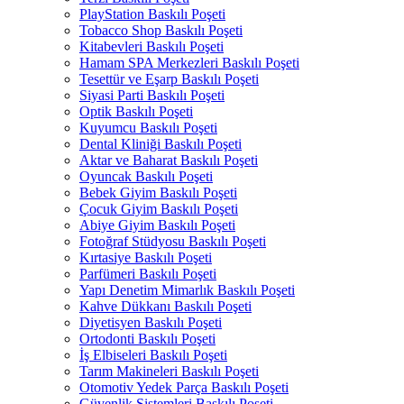
PlayStation Baskılı Poşeti
Tobacco Shop Baskılı Poşeti
Kitabevleri Baskılı Poşeti
Hamam SPA Merkezleri Baskılı Poşeti
Tesettür ve Eşarp Baskılı Poşeti
Siyasi Parti Baskılı Poşeti
Optik Baskılı Poşeti
Kuyumcu Baskılı Poşeti
Dental Kliniği Baskılı Poşeti
Aktar ve Baharat Baskılı Poşeti
Oyuncak Baskılı Poşeti
Bebek Giyim Baskılı Poşeti
Çocuk Giyim Baskılı Poşeti
Abiye Giyim Baskılı Poşeti
Fotoğraf Stüdyosu Baskılı Poşeti
Kırtasiye Baskılı Poşeti
Parfümeri Baskılı Poşeti
Yapı Denetim Mimarlık Baskılı Poşeti
Kahve Dükkanı Baskılı Poşeti
Diyetisyen Baskılı Poşeti
Ortodonti Baskılı Poşeti
İş Elbiseleri Baskılı Poşeti
Tarım Makineleri Baskılı Poşeti
Otomotiv Yedek Parça Baskılı Poşeti
Güvenlik Sistemleri Baskılı Poşeti