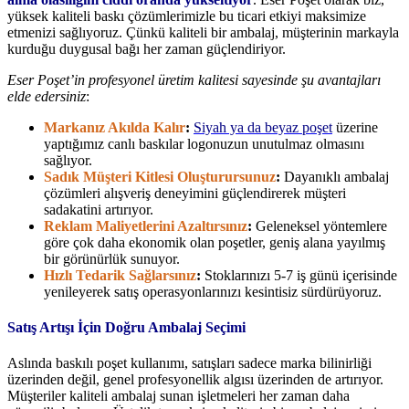
yüksek kaliteli baskı çözümlerimizle bu ticari etkiyi maksimize
etmenizi sağlıyoruz. Çünkü kaliteli bir ambalaj, müşterinin markayla
kurduğu duygusal bağı her zaman güçlendiriyor.
Eser Poşet’in profesyonel üretim kalitesi sayesinde şu avantajları
elde edersiniz
:
Markanız Akılda Kalır
:
Siyah ya da beyaz poşet
üzerine
yaptığımız canlı baskılar logonuzun unutulmaz olmasını
sağlıyor.
Sadık Müşteri Kitlesi Oluşturursunuz
:
Dayanıklı ambalaj
çözümleri alışveriş deneyimini güçlendirerek müşteri
sadakatini artırıyor.
Reklam Maliyetlerini Azaltırsınız
:
Geleneksel yöntemlere
göre çok daha ekonomik olan poşetler, geniş alana yayılmış
bir görünürlük sunuyor.
Hızlı Tedarik Sağlarsınız
:
Stoklarınızı 5-7 iş günü içerisinde
yenileyerek satış operasyonlarınızı kesintisiz sürdürüyoruz.
Satış Artışı İçin Doğru Ambalaj Seçimi
Aslında baskılı poşet kullanımı, satışları sadece marka bilinirliği
üzerinden değil, genel profesyonellik algısı üzerinden de artırıyor.
Müşteriler kaliteli ambalaj sunan işletmeleri her zaman daha