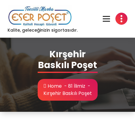
Skip
to
content
Kalite, geleceğinizin sigortasıdır.
Kırşehir
Baskılı Poşet
Home
-
81 İlimiz
-
Kırşehir Baskılı Poşet