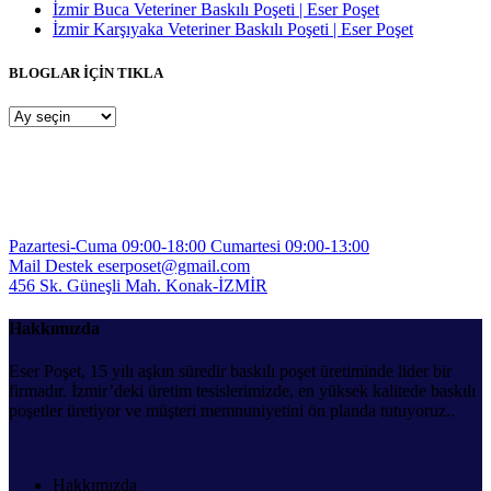
İzmir Buca Veteriner Baskılı Poşeti | Eser Poşet
İzmir Karşıyaka Veteriner Baskılı Poşeti | Eser Poşet
BLOGLAR İÇİN TIKLA
BLOGLAR
İÇİN
TIKLA
Pazartesi-Cuma 09:00-18:00
Cumartesi 09:00-13:00
Mail Destek
eserposet@gmail.com
456 Sk. Güneşli Mah.
Konak-İZMİR
Hakkımızda
Eser Poşet, 15 yılı aşkın süredir baskılı poşet üretiminde lider bir
firmadır. İzmir’deki üretim tesislerimizde, en yüksek kalitede baskılı
poşetler üretiyor ve müşteri memnuniyetini ön planda tutuyoruz..
Hakkımızda