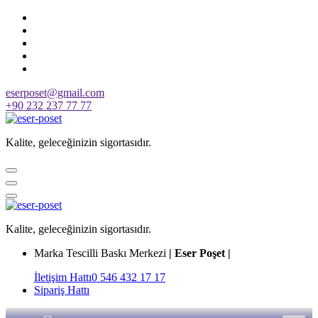
Skip
to
content
eserposet@gmail.com
+90 232 237 77 77
Kalite, geleceğinizin sigortasıdır.
Kalite, geleceğinizin sigortasıdır.
Marka Tescilli Baskı Merkezi
| Eser Poşet |
İletişim Hattı
0 546 432 17 17
Sipariş Hattı