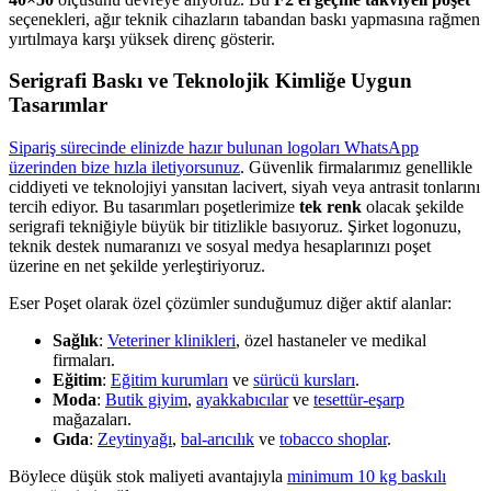
seçenekleri, ağır teknik cihazların tabandan baskı yapmasına rağmen
yırtılmaya karşı yüksek direnç gösterir.
Serigrafi Baskı ve Teknolojik Kimliğe Uygun
Tasarımlar
Sipariş sürecinde elinizde hazır bulunan logoları WhatsApp
üzerinden bize hızla iletiyorsunuz
. Güvenlik firmalarımız genellikle
ciddiyeti ve teknolojiyi yansıtan lacivert, siyah veya antrasit tonlarını
tercih ediyor. Bu tasarımları poşetlerimize
tek renk
olacak şekilde
serigrafi tekniğiyle büyük bir titizlikle basıyoruz. Şirket logonuzu,
teknik destek numaranızı ve sosyal medya hesaplarınızı poşet
üzerine en net şekilde yerleştiriyoruz.
Eser Poşet olarak özel çözümler sunduğumuz diğer aktif alanlar:
Sağlık
:
Veteriner klinikleri
, özel hastaneler ve medikal
firmaları.
Eğitim
:
Eğitim kurumları
ve
sürücü kursları
.
Moda
:
Butik giyim
,
ayakkabıcılar
ve
tesettür-eşarp
mağazaları.
Gıda
:
Zeytinyağı
,
bal-arıcılık
ve
tobacco shoplar
.
Böylece düşük stok maliyeti avantajıyla
minimum 10 kg baskılı