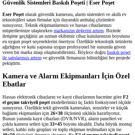
Güvenlik Sistemleri Baskılı Poşeti | Eser Poşet
Eser Poşet
olarak güvenlik kamerası, alarm sistemleri ve akıllı ev
teknolojileri satan firmalar için dayanıklı ambalaj çözümleri
sunuyoruz. Teknik ekipmanlarınızı ve hassas cihazlarınızı
müşterilerinize ulaştırırken
markanızın değerini artırın
. Bizimle
iletişime geçtiğiniz an uzman ekibimiz cihaz kutularınızın boyutuna
en uygun poşet seçeneklerini öneriyor. Özellikle teknolojik ürünlerin
ağırlığına ve kutu yapısına uygun profesyonel bir sunumla güven
veren bir marka imajı oluşturabilirsiniz. Böylece doğru
baskılı poşet
ile satışlarınızı artırın
ve güvenlik firmanızın bilinirliğini her projede
pekiştirin.
Kamera ve Alarm Ekipmanları İçin Özel
Ebatlar
Hassas elektronik cihazların ve kayıt cihazlarının hacmine göre
F2
el geçme takviyeli poşet
modellerimizi üç farklı fonksiyonel ölçüde
sunuyoruz. Özellikle tekli güvenlik kameraları, sensörler ve küçük
bağlantı ekipmanları için
26×38
ölçüsünü sıklıkla hazırlıyoruz.
Bunun yanında kayıt cihazları (DVR/NVR), alarm panelleri ve
çoklu kamera setleri için
33×45
boyutu idealdir. Daha büyük montaj
setleri, kablo rulo grupları ve toplu ekipman teslimatları için ise
40×50
ölçüsünü devreye alıyoruz. Bu
F2 el geçme takviyeli poşet