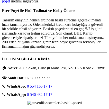
poşet
üretimi sağlıyoruz.
Eser Poşet ile Hızlı Teslimat ve Kolay Ödeme
Tasarım onayının hemen ardından baskı sürecine geçerek imalatı
hızla tamamlıyoruz. Ödemelerinizi kredi kartı kolaylığıyla güvenli
bir şekilde tahsil ediyoruz. Baskılı poşetlerinizi en geç 5-7 iş günü
içerisinde kargoya teslim ediyoruz. Son olarak DHL Kargo
güvencesiyle siparişlerinizi Türkiye’nin her noktasına ulaştırıyoruz.
2009’dan bu yana kazandığımız tecrübeyle güvenlik teknolojileri
firmanızın imajını güçlendiriyoruz.
İLETİŞİM BİLGİLERİMİZ
🏠
Adres:
456 Sokak, Güneşli Mahallesi, No: 13/A Konak / İzmir
☎
Sabit Hat:
0232 237 77 77
📞
WhatsApp:
0 554 165 17 17
📞
WhatsApp:
0 546 432 17 17