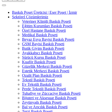
Baskılı Poşet Üreticisi | Eser Poşet | İzmir
Sektörel Çözümlerimiz
Veteriner Kliniği Baskılı Poşeti
Eğitim Kurumları Baskılı Poşeti
Özel Hastane Baskılı Poşeti
Medikal Baskılı Poşeti
Beyaz Eşya Bayisi Baskılı Poşeti
GSM Bayisi Baskılı Poşeti
Butik Giyim Baskılı Poşeti
Ayakkabıcı Baskılı Poşeti
Sürücü Kursu Baskılı Poşet
Kuaför Baskılı Poşeti
Güzellik Merkezi Baskılı Poşeti
Estetik Merkezi Baskılı Poşeti
Ozalit Plan Baskılı Poşeti
Tekstil Baskılı Poşeti
Ev Tekstili Baskılı Poşeti
Perde Tekstili Baskılı Poşeti
Tuhafiye ve Züccaciye Baskılı Poşeti
Bijuteri ve Aksesuar Baskılı Poşeti
Zeytinyağı Baskılı Poşeti
Bal ve Arıcılık Baskılı Poşeti
Terzi Baskılı Poşeti