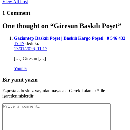
View All Post
1 Comment
One thought on “
Giresun Baskılı Poşet
”
Gaziantep Baskılı Poşet | Baskılı Kargo Poşeti | 0 546 432
17 17
dedi ki:
13/01/2026, 11:17
[…] Giresun […]
Yanıtla
Bir yanıt yazın
E-posta adresiniz yayınlanmayacak.
Gerekli alanlar
*
ile
işaretlenmişlerdir