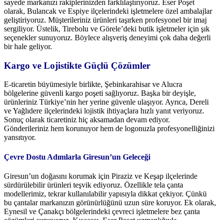
sayede markanızı rakiplerinizden farklılaştırıyoruz. Eser Poşet
olarak, Bulancak ve Espiye ilçelerindeki işletmelere özel ambalajlar
geliştiriyoruz. Müşterileriniz ürünleri taşırken profesyonel bir imaj
sergiliyor. Üstelik, Tirebolu ve Görele’deki butik işletmeler için şık
seçenekler sunuyoruz. Böylece alışveriş deneyimi çok daha değerli
bir hale geliyor.
Kargo ve Lojistikte Güçlü Çözümler
E-ticaretin büyümesiyle birlikte, Şebinkarahisar ve Alucra
bölgelerine güvenli kargo poşeti sağlıyoruz. Başka bir deyişle,
ürünleriniz Türkiye’nin her yerine güvenle ulaşıyor. Ayrıca, Dereli
ve Yağlıdere ilçelerindeki lojistik ihtiyaçlara hızlı yanıt veriyoruz.
Sonuç olarak ticaretiniz hiç aksamadan devam ediyor.
Gönderileriniz hem korunuyor hem de logonuzla profesyonelliğinizi
yansıtıyor.
Çevre Dostu Adımlarla Giresun’un Geleceği
Giresun’un doğasını korumak için Piraziz ve Keşap ilçelerinde
sürdürülebilir ürünleri teşvik ediyoruz. Özellikle tela çanta
modellerimiz, tekrar kullanılabilir yapısıyla dikkat çekiyor. Çünkü
bu çantalar markanızın görünürlüğünü uzun süre koruyor. Ek olarak,
Eynesil ve Çanakçı bölgelerindeki çevreci işletmelere bez çanta