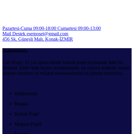
TIKLA
Pazartesi-Cuma 09:00-18:00
Cumartesi 09:00-13:00
Mail Destek
eserposet@gmail.com
456 Sk. Güneşli Mah.
Konak-İZMİR
Hakkımızda
Eser Poşet, 15 yılı aşkın süredir baskılı poşet üretiminde lider bir
firmadır. İzmir’deki üretim tesislerimizde, en yüksek kalitede baskılı
poşetler üretiyor ve müşteri memnuniyetini ön planda tutuyoruz..
Hakkımızda
Bloglar
Baskılı Poşet
Mağaza Poşeti