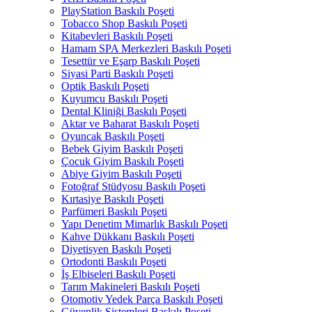
PlayStation Baskılı Poşeti
Tobacco Shop Baskılı Poşeti
Kitabevleri Baskılı Poşeti
Hamam SPA Merkezleri Baskılı Poşeti
Tesettür ve Eşarp Baskılı Poşeti
Siyasi Parti Baskılı Poşeti
Optik Baskılı Poşeti
Kuyumcu Baskılı Poşeti
Dental Kliniği Baskılı Poşeti
Aktar ve Baharat Baskılı Poşeti
Oyuncak Baskılı Poşeti
Bebek Giyim Baskılı Poşeti
Çocuk Giyim Baskılı Poşeti
Abiye Giyim Baskılı Poşeti
Fotoğraf Stüdyosu Baskılı Poşeti
Kırtasiye Baskılı Poşeti
Parfümeri Baskılı Poşeti
Yapı Denetim Mimarlık Baskılı Poşeti
Kahve Dükkanı Baskılı Poşeti
Diyetisyen Baskılı Poşeti
Ortodonti Baskılı Poşeti
İş Elbiseleri Baskılı Poşeti
Tarım Makineleri Baskılı Poşeti
Otomotiv Yedek Parça Baskılı Poşeti
Güvenlik Sistemleri Baskılı Poşeti