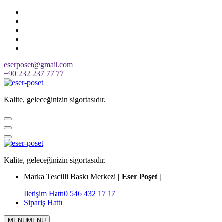
Skip
to
content
eserposet@gmail.com
+90 232 237 77 77
Kalite, geleceğinizin sigortasıdır.
Kalite, geleceğinizin sigortasıdır.
Marka Tescilli Baskı Merkezi
| Eser Poşet |
İletişim Hattı
0 546 432 17 17
Sipariş Hattı
MENU
MENU