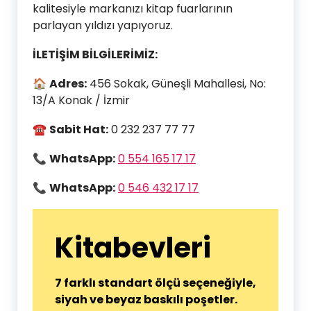
kalitesiyle markanızı kitap fuarlarının
parlayan yıldızı yapıyoruz.
İLETİŞİM BİLGİLERİMİZ:
🏠
Adres:
456 Sokak, Güneşli Mahallesi, No:
13/A Konak / İzmir
☎
Sabit Hat:
0 232 237 77 77
📞
WhatsApp:
0 554 165 17 17
📞
WhatsApp:
0 546 432 17 17
Kitabevleri
7 farklı standart ölçü seçeneğiyle,
siyah ve beyaz baskılı poşetler.