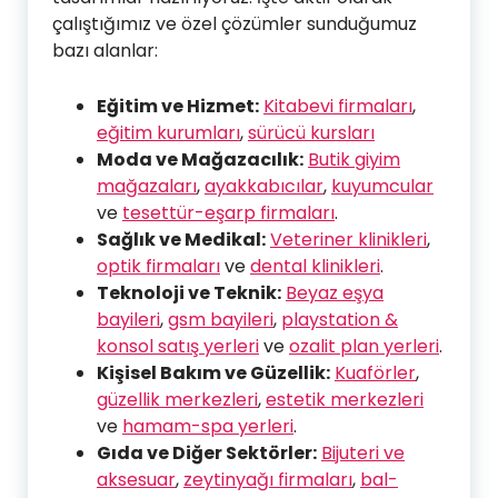
çalıştığımız ve özel çözümler sunduğumuz
bazı alanlar:
Eğitim ve Hizmet:
Kitabevi firmaları
,
eğitim kurumları
,
sürücü kursları
Moda ve Mağazacılık:
Butik giyim
mağazaları
,
ayakkabıcılar
,
kuyumcular
ve
tesettür-eşarp firmaları
.
Sağlık ve Medikal:
Veteriner klinikleri
,
optik firmaları
ve
dental klinikleri
.
Teknoloji ve Teknik:
Beyaz eşya
bayileri
,
gsm bayileri
,
playstation &
konsol satış yerleri
ve
ozalit plan yerleri
.
Kişisel Bakım ve Güzellik:
Kuaförler
,
güzellik merkezleri
,
estetik merkezleri
ve
hamam-spa yerleri
.
Gıda ve Diğer Sektörler:
Bijuteri ve
aksesuar
,
zeytinyağı firmaları
,
bal-