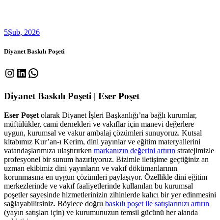
5
Şub, 2026
Diyanet Baskılı Poşeti
Instagram
LinkedIn
WhatsApp
Diyanet Baskılı Poşeti | Eser Poşet
Eser Poşet
olarak Diyanet İşleri Başkanlığı’na bağlı kurumlar,
müftülükler, cami dernekleri ve vakıflar için manevi değerlere
uygun, kurumsal ve vakur ambalaj çözümleri sunuyoruz. Kutsal
kitabımız Kur’an-ı Kerim, dini yayınlar ve eğitim materyallerini
vatandaşlarımıza ulaştırırken
markanızın değerini artırın
stratejimizle
profesyonel bir sunum hazırlıyoruz. Bizimle iletişime geçtiğiniz an
uzman ekibimiz dini yayınların ve vakıf dökümanlarının
korunmasına en uygun çözümleri paylaşıyor. Özellikle dini eğitim
merkezlerinde ve vakıf faaliyetlerinde kullanılan bu kurumsal
poşetler sayesinde hizmetlerinizin zihinlerde kalıcı bir yer edinmesini
sağlayabilirsiniz. Böylece doğru
baskılı poşet ile satışlarınızı artırın
(yayın satışları için) ve kurumunuzun temsil gücünü her alanda