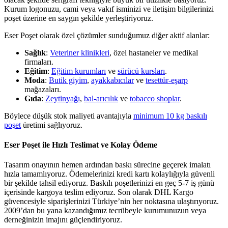
Kurum logonuzu, cami veya vakıf isminizi ve iletişim bilgilerinizi
poşet üzerine en saygın şekilde yerleştiriyoruz.
Eser Poşet olarak özel çözümler sunduğumuz diğer aktif alanlar:
Sağlık
:
Veteriner klinikleri
, özel hastaneler ve medikal
firmaları.
Eğitim
:
Eğitim kurumları
ve
sürücü kursları
.
Moda
:
Butik giyim
,
ayakkabıcılar
ve
tesettür-eşarp
mağazaları.
Gıda
:
Zeytinyağı
,
bal-arıcılık
ve
tobacco shoplar
.
Böylece düşük stok maliyeti avantajıyla
minimum 10 kg baskılı
poşet
üretimi sağlıyoruz.
Eser Poşet ile Hızlı Teslimat ve Kolay Ödeme
Tasarım onayının hemen ardından baskı sürecine geçerek imalatı
hızla tamamlıyoruz. Ödemelerinizi kredi kartı kolaylığıyla güvenli
bir şekilde tahsil ediyoruz. Baskılı poşetlerinizi en geç 5-7 iş günü
içerisinde kargoya teslim ediyoruz. Son olarak DHL Kargo
güvencesiyle siparişlerinizi Türkiye’nin her noktasına ulaştırıyoruz.
2009’dan bu yana kazandığımız tecrübeyle kurumunuzun veya
derneğinizin imajını güçlendiriyoruz.