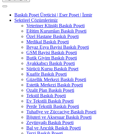
Baskılı Poşet Üreticisi | Eser Poşet | İzmir
Sektörel Çözümlerimiz
Veteriner Kliniği Baskılı Poşeti
Eğitim Kurumları Baskılı Poşeti
Özel Hastane Baskılı Poşeti
Medikal Baskılı Poşeti
Beyaz Eşya Bayisi Baskılı Poşeti
GSM Bayisi Baskılı Poşeti
Butik Giyim Baskılı Poşeti
Ayakkabıcı Baskılı Poşeti
Sürücü Kursu Baskılı Poşet
Kuaför Baskılı Poşeti
Güzellik Merkezi Baskılı Poşeti
Estetik Merkezi Baskılı Poşeti
Ozalit Plan Baskılı Poşeti
Tekstil Baskılı Poşeti
Ev Tekstili Baskılı Poşeti
Perde Tekstili Baskılı Poşeti
Tuhafiye ve Züccaciye Baskılı Poşeti
Bijuteri ve Aksesuar Baskılı Poşeti
Zeytinyağı Baskılı Poşeti
Bal ve Arıcılık Baskılı Poşeti
Terzi Baskılı Poşeti