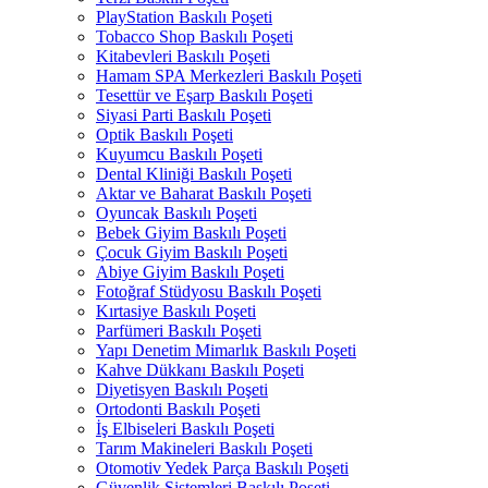
PlayStation Baskılı Poşeti
Tobacco Shop Baskılı Poşeti
Kitabevleri Baskılı Poşeti
Hamam SPA Merkezleri Baskılı Poşeti
Tesettür ve Eşarp Baskılı Poşeti
Siyasi Parti Baskılı Poşeti
Optik Baskılı Poşeti
Kuyumcu Baskılı Poşeti
Dental Kliniği Baskılı Poşeti
Aktar ve Baharat Baskılı Poşeti
Oyuncak Baskılı Poşeti
Bebek Giyim Baskılı Poşeti
Çocuk Giyim Baskılı Poşeti
Abiye Giyim Baskılı Poşeti
Fotoğraf Stüdyosu Baskılı Poşeti
Kırtasiye Baskılı Poşeti
Parfümeri Baskılı Poşeti
Yapı Denetim Mimarlık Baskılı Poşeti
Kahve Dükkanı Baskılı Poşeti
Diyetisyen Baskılı Poşeti
Ortodonti Baskılı Poşeti
İş Elbiseleri Baskılı Poşeti
Tarım Makineleri Baskılı Poşeti
Otomotiv Yedek Parça Baskılı Poşeti
Güvenlik Sistemleri Baskılı Poşeti