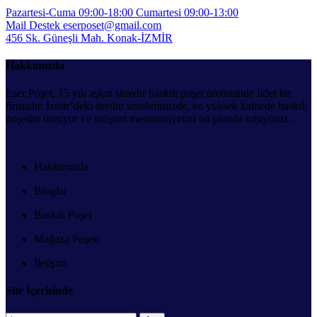
Pazartesi-Cuma 09:00-18:00
Cumartesi 09:00-13:00
Mail Destek
eserposet@gmail.com
456 Sk. Güneşli Mah.
Konak-İZMİR
Hakkımızda
Eser Poşet, 15 yılı aşkın süredir baskılı poşet üretiminde lider bir
firmadır. İzmir’deki üretim tesislerimizde, en yüksek kalitede baskılı
poşetler üretiyor ve müşteri memnuniyetini ön planda tutuyoruz..
Hakkımızda
Bloglar
Baskılı Poşet
Mağaza Poşeti
İletişim
Site İçerisinde