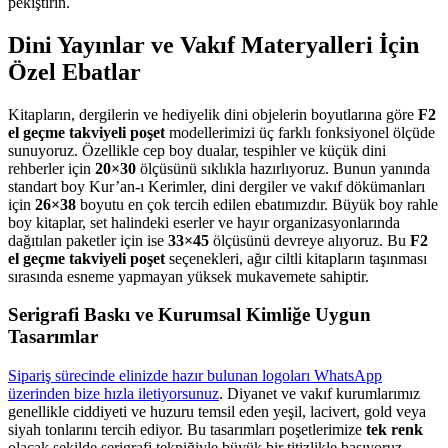
pekiştirin.
Dini Yayınlar ve Vakıf Materyalleri İçin
Özel Ebatlar
Kitapların, dergilerin ve hediyelik dini objelerin boyutlarına göre
F2
el geçme takviyeli poşet
modellerimizi üç farklı fonksiyonel ölçüde
sunuyoruz. Özellikle cep boy dualar, tespihler ve küçük dini
rehberler için
20×30
ölçüsünü sıklıkla hazırlıyoruz. Bunun yanında
standart boy Kur’an-ı Kerimler, dini dergiler ve vakıf dökümanları
için
26×38
boyutu en çok tercih edilen ebatımızdır. Büyük boy rahle
boy kitaplar, set halindeki eserler ve hayır organizasyonlarında
dağıtılan paketler için ise
33×45
ölçüsünü devreye alıyoruz. Bu
F2
el geçme takviyeli poşet
seçenekleri, ağır ciltli kitapların taşınması
sırasında esneme yapmayan yüksek mukavemete sahiptir.
Serigrafi Baskı ve Kurumsal Kimliğe Uygun
Tasarımlar
Sipariş sürecinde elinizde hazır bulunan logoları WhatsApp
üzerinden bize hızla iletiyorsunuz
. Diyanet ve vakıf kurumlarımız
genellikle ciddiyeti ve huzuru temsil eden yeşil, lacivert, gold veya
siyah tonlarını tercih ediyor. Bu tasarımları poşetlerimize
tek renk
olacak şekilde serigrafi tekniğiyle büyük bir titizlikle basıyoruz.