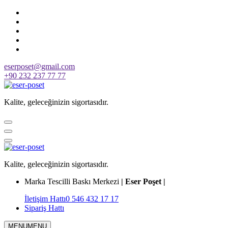
Skip
to
content
eserposet@gmail.com
+90 232 237 77 77
Kalite, geleceğinizin sigortasıdır.
Kalite, geleceğinizin sigortasıdır.
Marka Tescilli Baskı Merkezi
| Eser Poşet |
İletişim Hattı
0 546 432 17 17
Sipariş Hattı
MENU
MENU