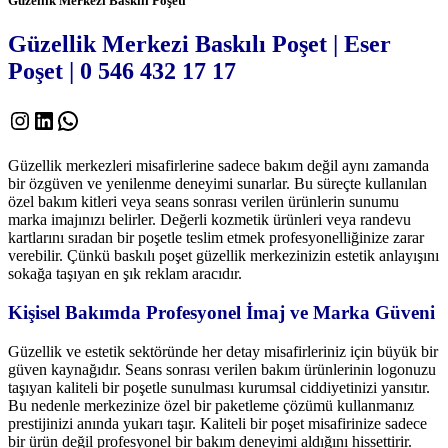
Güzellik Merkezi Baskılı Poşeti
Güzellik Merkezi Baskılı Poşet | Eser
Poşet | 0 546 432 17 17
Instagram
LinkedIn
WhatsApp
Güzellik merkezleri misafirlerine sadece bakım değil aynı zamanda
bir özgüven ve yenilenme deneyimi sunarlar. Bu süreçte kullanılan
özel bakım kitleri veya seans sonrası verilen ürünlerin sunumu
marka imajınızı belirler. Değerli kozmetik ürünleri veya randevu
kartlarını sıradan bir poşetle teslim etmek profesyonelliğinize zarar
verebilir. Çünkü baskılı poşet güzellik merkezinizin estetik anlayışını
sokağa taşıyan en şık reklam aracıdır.
Kişisel Bakımda Profesyonel İmaj ve Marka Güveni
Güzellik ve estetik sektöründe her detay misafirleriniz için büyük bir
güven kaynağıdır. Seans sonrası verilen bakım ürünlerinin logonuzu
taşıyan kaliteli bir poşetle sunulması kurumsal ciddiyetinizi yansıtır.
Bu nedenle merkezinize özel bir paketleme çözümü kullanmanız
prestijinizi anında yukarı taşır. Kaliteli bir poşet misafirinize sadece
bir ürün değil profesyonel bir bakım deneyimi aldığını hissettirir.