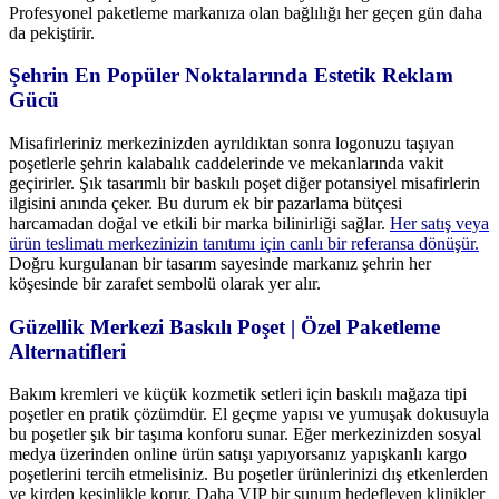
Profesyonel paketleme markanıza olan bağlılığı her geçen gün daha
da pekiştirir.
Şehrin En Popüler Noktalarında Estetik Reklam
Gücü
Misafirleriniz merkezinizden ayrıldıktan sonra logonuzu taşıyan
poşetlerle şehrin kalabalık caddelerinde ve mekanlarında vakit
geçirirler. Şık tasarımlı bir baskılı poşet diğer potansiyel misafirlerin
ilgisini anında çeker. Bu durum ek bir pazarlama bütçesi
harcamadan doğal ve etkili bir marka bilinirliği sağlar.
Her satış veya
ürün teslimatı merkezinizin tanıtımı için canlı bir referansa dönüşür
.
Doğru kurgulanan bir tasarım sayesinde markanız şehrin her
köşesinde bir zarafet sembolü olarak yer alır.
Güzellik Merkezi Baskılı Poşet | Özel Paketleme
Alternatifleri
Bakım kremleri ve küçük kozmetik setleri için baskılı mağaza tipi
poşetler en pratik çözümdür.
El geçme yapısı ve yumuşak dokusuyla
bu poşetler şık bir taşıma konforu sunar. Eğer merkezinizden sosyal
medya üzerinden online ürün satışı yapıyorsanız yapışkanlı kargo
poşetlerini tercih etmelisiniz. Bu poşetler ürünlerinizi dış etkenlerden
ve kirden kesinlikle korur. Daha VIP bir sunum hedefleyen klinikler