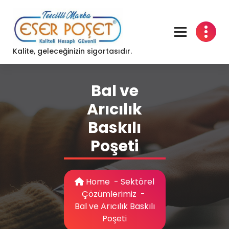
Skip
to
content
Kalite, geleceğinizin sigortasıdır.
Bal ve
Arıcılık
Baskılı
Poşeti
Home
-
Sektörel
Çözümlerimiz
-
Bal ve Arıcılık Baskılı
Poşeti