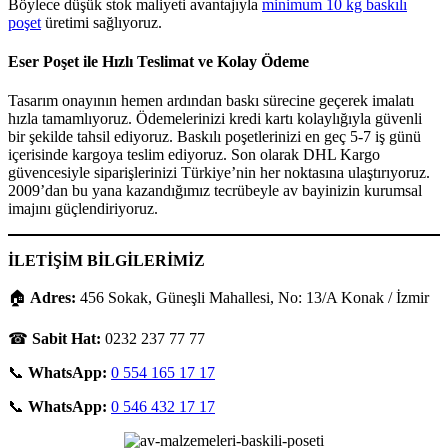
Böylece düşük stok maliyeti avantajıyla
minimum 10 kg baskılı
poşet
üretimi sağlıyoruz.
Eser Poşet ile Hızlı Teslimat ve Kolay Ödeme
Tasarım onayının hemen ardından baskı sürecine geçerek imalatı
hızla tamamlıyoruz. Ödemelerinizi kredi kartı kolaylığıyla güvenli
bir şekilde tahsil ediyoruz. Baskılı poşetlerinizi en geç 5-7 iş günü
içerisinde kargoya teslim ediyoruz. Son olarak DHL Kargo
güvencesiyle siparişlerinizi Türkiye’nin her noktasına ulaştırıyoruz.
2009’dan bu yana kazandığımız tecrübeyle av bayinizin kurumsal
imajını güçlendiriyoruz.
İLETİŞİM BİLGİLERİMİZ
🏠
Adres:
456 Sokak, Güneşli Mahallesi, No: 13/A Konak / İzmir
☎
Sabit Hat:
0232 237 77 77
📞
WhatsApp:
0 554 165 17 17
📞
WhatsApp:
0 546 432 17 17