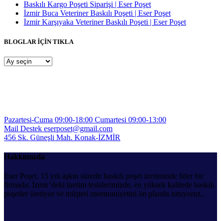
Baskılı Kargo Poşeti Siparişi | Eser Poşet
İzmir Buca Veteriner Baskılı Poşeti | Eser Poşet
İzmir Karşıyaka Veteriner Baskılı Poşeti | Eser Poşet
BLOGLAR İÇİN TIKLA
BLOGLAR
İÇİN
TIKLA
Pazartesi-Cuma 09:00-18:00
Cumartesi 09:00-13:00
Mail Destek
eserposet@gmail.com
456 Sk. Güneşli Mah.
Konak-İZMİR
Hakkımızda
Eser Poşet, 15 yılı aşkın süredir baskılı poşet üretiminde lider bir
firmadır. İzmir’deki üretim tesislerimizde, en yüksek kalitede baskılı
poşetler üretiyor ve müşteri memnuniyetini ön planda tutuyoruz..