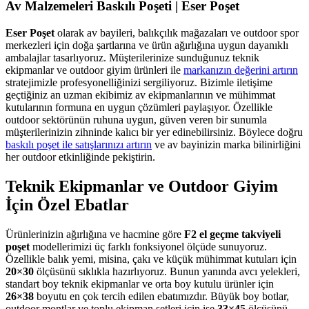
Av Malzemeleri Baskılı Poşeti | Eser Poşet
Eser Poşet
olarak av bayileri, balıkçılık mağazaları ve outdoor spor
merkezleri için doğa şartlarına ve ürün ağırlığına uygun dayanıklı
ambalajlar tasarlıyoruz. Müşterilerinize sunduğunuz teknik
ekipmanlar ve outdoor giyim ürünleri ile
markanızın değerini artırın
stratejimizle profesyonelliğinizi sergiliyoruz. Bizimle iletişime
geçtiğiniz an uzman ekibimiz av ekipmanlarının ve mühimmat
kutularının formuna en uygun çözümleri paylaşıyor. Özellikle
outdoor sektörünün ruhuna uygun, güven veren bir sunumla
müşterilerinizin zihninde kalıcı bir yer edinebilirsiniz. Böylece doğru
baskılı poşet ile satışlarınızı artırın
ve av bayinizin marka bilinirliğini
her outdoor etkinliğinde pekiştirin.
Teknik Ekipmanlar ve Outdoor Giyim
İçin Özel Ebatlar
Ürünlerinizin ağırlığına ve hacmine göre
F2 el geçme takviyeli
poşet
modellerimizi üç farklı fonksiyonel ölçüde sunuyoruz.
Özellikle balık yemi, misina, çakı ve küçük mühimmat kutuları için
20×30
ölçüsünü sıklıkla hazırlıyoruz. Bunun yanında avcı yelekleri,
standart boy teknik ekipmanlar ve orta boy kutulu ürünler için
26×38
boyutu en çok tercih edilen ebatımızdır. Büyük boy botlar,
outdoor montlar ve toplu ekipman setleri için ise
33×45
ölçüsünü