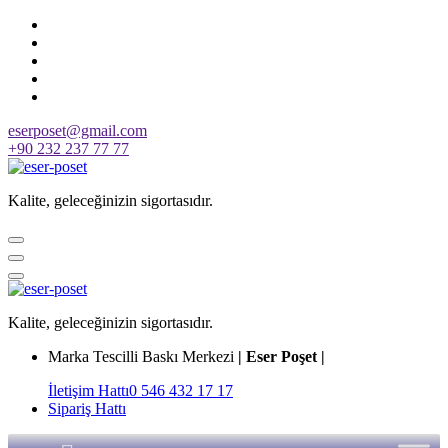
Skip
to
content
eserposet@gmail.com
+90 232 237 77 77
Kalite, geleceğinizin sigortasıdır.
Kalite, geleceğinizin sigortasıdır.
Marka Tescilli Baskı Merkezi
| Eser Poşet |
İletişim Hattı
0 546 432 17 17
Sipariş Hattı