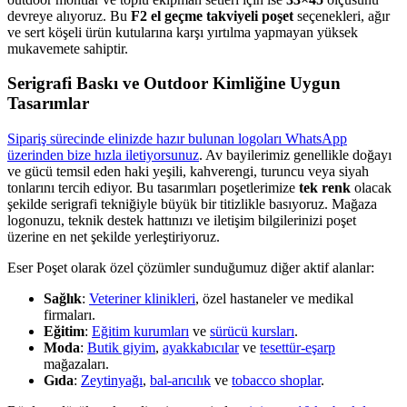
devreye alıyoruz. Bu
F2 el geçme takviyeli poşet
seçenekleri, ağır
ve sert köşeli ürün kutularına karşı yırtılma yapmayan yüksek
mukavemete sahiptir.
Serigrafi Baskı ve Outdoor Kimliğine Uygun
Tasarımlar
Sipariş sürecinde elinizde hazır bulunan logoları WhatsApp
üzerinden bize hızla iletiyorsunuz
. Av bayilerimiz genellikle doğayı
ve gücü temsil eden haki yeşili, kahverengi, turuncu veya siyah
tonlarını tercih ediyor. Bu tasarımları poşetlerimize
tek renk
olacak
şekilde serigrafi tekniğiyle büyük bir titizlikle basıyoruz. Mağaza
logonuzu, teknik destek hattınızı ve iletişim bilgilerinizi poşet
üzerine en net şekilde yerleştiriyoruz.
Eser Poşet olarak özel çözümler sunduğumuz diğer aktif alanlar:
Sağlık
:
Veteriner klinikleri
, özel hastaneler ve medikal
firmaları.
Eğitim
:
Eğitim kurumları
ve
sürücü kursları
.
Moda
:
Butik giyim
,
ayakkabıcılar
ve
tesettür-eşarp
mağazaları.
Gıda
:
Zeytinyağı
,
bal-arıcılık
ve
tobacco shoplar
.