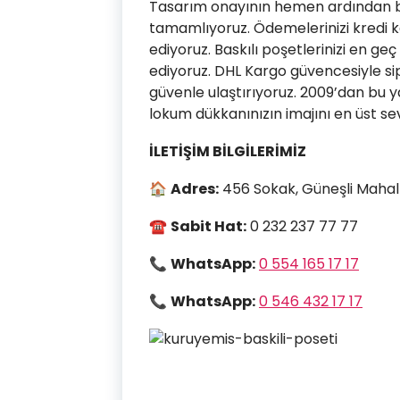
Tasarım onayının hemen ardından ba
tamamlıyoruz. Ödemelerinizi kredi kar
ediyoruz. Baskılı poşetlerinizi en ge
ediyoruz. DHL Kargo güvencesiyle sip
güvenle ulaştırıyoruz. 2009’dan bu
lokum dükkanınızın imajını en üst se
İLETİŞİM BİLGİLERİMİZ
🏠
Adres:
456 Sokak, Güneşli Mahalle
☎
Sabit Hat:
0 232 237 77 77
📞
WhatsApp:
0 554 165 17 17
📞
WhatsApp:
0 546 432 17 17