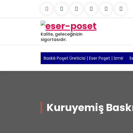
Skip
to
content
Kalite, geleceğinizin
sigortasıdır.
Baskılı Poşet Üreticisi | Eser Poşet | İzmir
S
Kuruyemiş Baskıl