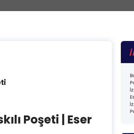
B
ti
P
İ
E
İ
P
ılı Poşeti | Eser