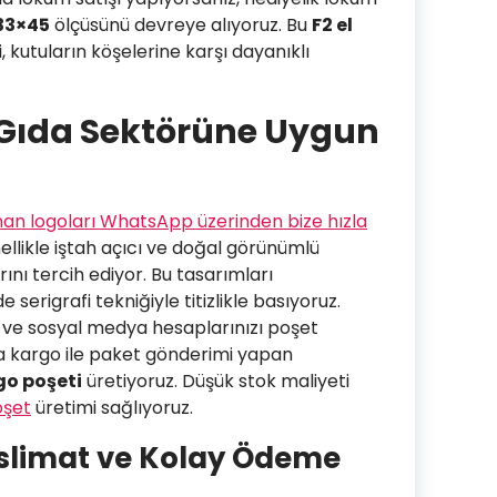
33×45
ölçüsünü devreye alıyoruz. Bu
F2 el
 kutuların köşelerine karşı dayanıklı
e Gıda Sektörüne Uygun
unan logoları WhatsApp üzerinden bize hızla
ellikle iştah açıcı ve doğal görünümlü
ını tercih ediyor. Bu tasarımları
 serigrafi tekniğiyle titizlikle basıyoruz.
 ve sosyal medya hesaplarınızı poşet
ca kargo ile paket gönderimi yapan
go poşeti
üretiyoruz. Düşük stok maliyeti
oşet
üretimi sağlıyoruz.
Teslimat ve Kolay Ödeme