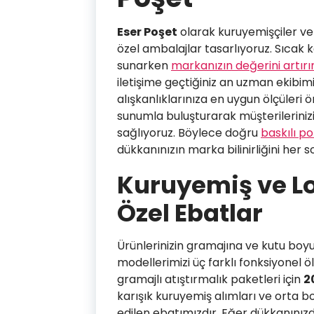
Eser Poşet
olarak kuruyemişçiler ve t
özel ambalajlar tasarlıyoruz. Sıcak 
sunarken
markanızın değerini artırı
iletişime geçtiğiniz an uzman ekibimi
alışkanlıklarınıza en uygun ölçüleri ö
sunumla buluşturarak müşterilerinizi
sağlıyoruz. Böylece doğru
baskılı poş
dükkanınızın marka bilinirliğini her s
Kuruyemiş ve Lo
Özel Ebatlar
Ürünlerinizin gramajına ve kutu boy
modellerimizi üç farklı fonksiyonel
gramajlı atıştırmalık paketleri için
2
karışık kuruyemiş alımları ve orta b
edilen ebatımızdır. Eğer dükkanınızd