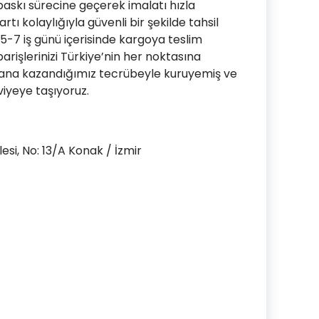
skı sürecine geçerek imalatı hızla
tı kolaylığıyla güvenli bir şekilde tahsil
ç 5-7 iş günü içerisinde kargoya teslim
arişlerinizi Türkiye’nin her noktasına
 yana kazandığımız tecrübeyle kuruyemiş ve
viyeye taşıyoruz.
si, No: 13/A Konak / İzmir