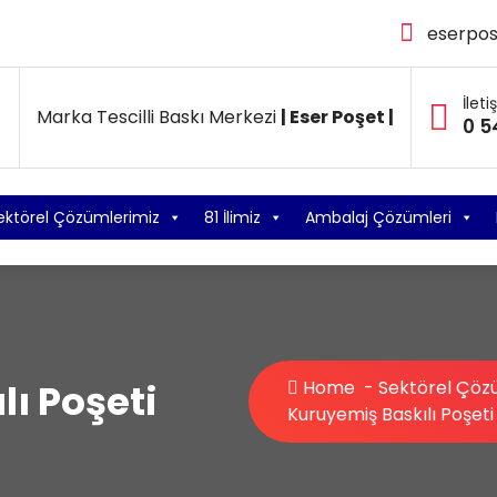
eserpo
İleti
Marka Tescilli Baskı Merkezi
| Eser Poşet |
0 5
ektörel Çözümlerimiz
81 İlimiz
Ambalaj Çözümleri
ı Poşeti
Home
-
Sektörel Çöz
Kuruyemiş Baskılı Poşeti