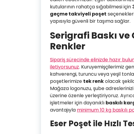
kutularının rahatça sığabilmesi için
geçme takviyeli poşet
seçenekleri,
yapısıyla güvenli bir taşıma sağlar.
Serigrafi Baskı v
Renkler
Sipariş sürecinde elinizde hazır bul
iletiyorsunuz
. Kuruyemişçilerimiz gen
kahverengi, turuncu veya yeşil tonlar
poşetlerimize
tek renk
olacak şekilde
Mağaza logonuzu, şube adreslerinizi
üzerine özenle yerleştiriyoruz. Ayrı
işletmeler için dayanıklı
baskılı kar
avantajıyla
minimum 10 kg baskılı p
Eser Poşet ile Hızlı 