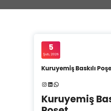
5
Şub, 2026
Kuruyemiş Baskılı Poşe
Instagram
LinkedIn
WhatsApp
Kuruyemiş Bask
Poşet