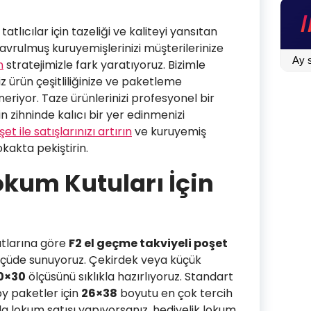
atlıcılar için tazeliği ve kaliteyi yansıtan
kavrulmuş kuruyemişlerinizi müşterilerinize
BLOG
n
stratejimizle fark yaratıyoruz. Bizimle
İÇİN
z ürün çeşitliliğinize ve paketleme
TIKLA
neriyor. Taze ürünlerinizi profesyonel bir
n zihninde kalıcı bir yer edinmenizi
et ile satışlarınızı artırın
ve kuruyemiş
okakta pekiştirin.
kum Kutuları İçin
utlarına göre
F2 el geçme takviyeli poşet
 ölçüde sunuyoruz. Çekirdek veya küçük
0×30
ölçüsünü sıklıkla hazırlıyoruz. Standart
oy paketler için
26×38
boyutu en çok tercih
a lokum satışı yapıyorsanız, hediyelik lokum