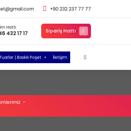
set@gmail.com
+90 232 237 77 77
şim Hattı
Sipariş Hattı
46 432 17 17
Fuarlar | Baskılı Poşet
İletişim
ümlerimiz
-