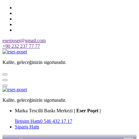
Skip
to
content
eserposet@gmail.com
+90 232 237 77 77
Kalite, geleceğinizin sigortasıdır.
Kalite, geleceğinizin sigortasıdır.
Marka Tescilli Baskı Merkezi
| Eser Poşet |
İletişim Hattı
0 546 432 17 17
Sipariş Hattı