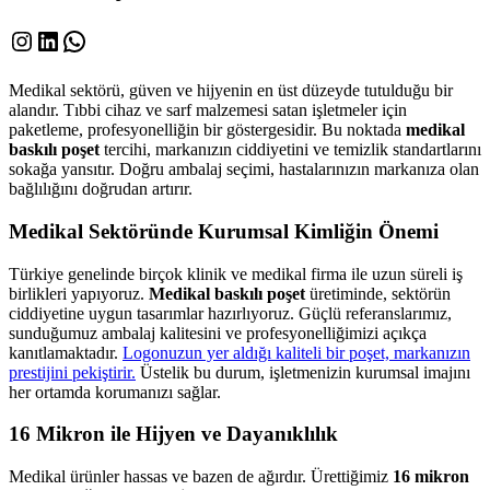
Instagram
LinkedIn
WhatsApp
Medikal sektörü, güven ve hijyenin en üst düzeyde tutulduğu bir
alandır. Tıbbi cihaz ve sarf malzemesi satan işletmeler için
paketleme, profesyonelliğin bir göstergesidir. Bu noktada
medikal
baskılı poşet
tercihi, markanızın ciddiyetini ve temizlik standartlarını
sokağa yansıtır. Doğru ambalaj seçimi, hastalarınızın markanıza olan
bağlılığını doğrudan artırır.
Medikal Sektöründe Kurumsal Kimliğin Önemi
Türkiye genelinde birçok klinik ve medikal firma ile uzun süreli iş
birlikleri yapıyoruz.
Medikal baskılı poşet
üretiminde, sektörün
ciddiyetine uygun tasarımlar hazırlıyoruz. Güçlü referanslarımız,
sunduğumuz ambalaj kalitesini ve profesyonelliğimizi açıkça
kanıtlamaktadır.
Logonuzun yer aldığı kaliteli bir poşet, markanızın
prestijini pekiştirir.
Üstelik bu durum, işletmenizin kurumsal imajını
her ortamda korumanızı sağlar.
16 Mikron ile Hijyen ve Dayanıklılık
Medikal ürünler hassas ve bazen de ağırdır. Ürettiğimiz
16 mikron