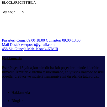
BLOGLAR İÇİN TIKLA
BLOGLAR
İÇİN
TIKLA
Pazartesi-Cuma 09:00-18:00
Cumartesi 09:00-13:00
Mail Destek
eserposet@gmail.com
456 Sk. Güneşli Mah.
Konak-İZMİR
Hakkımızda
Eser Poşet, 15 yılı aşkın süredir baskılı poşet üretiminde lider bir
firmadır. İzmir’deki üretim tesislerimizde, en yüksek kalitede baskılı
poşetler üretiyor ve müşteri memnuniyetini ön planda tutuyoruz..
Hakkımızda
Bloglar