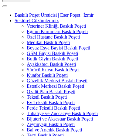
Baskılı Poşet Üreticisi | Eser Poşet | İzmir
Sektörel Çözümlerimiz
Veteriner Kliniği Baskılı Poşeti
Eğitim Kurumları Baskılı Poşeti
Özel Hastane Baskılı Poşeti
Medikal Baskılı Poşeti
Beyaz Eşya Bayisi Baskılı Poşeti
GSM Bayisi Baskılı Poşeti
Butik Giyim Baskılı Poşeti
Ayakkabıcı Baskılı Poşeti
Sürücü Kursu Baskılı Poşet
Kuaför Baskılı Poşeti
Güzellik Merkezi Baskılı Poşeti
Estetik Merkezi Baskılı Poşeti
Ozalit Plan Baskılı Poşeti
Tekstil Baskılı Poşeti
Ev Tekstili Baskılı Poşeti
Perde Tekstili Baskılı Poşeti
Tuhafiye ve Züccaciye Baskılı Poşeti
Bijuteri ve Aksesuar Baskılı Poşeti
Zeytinyağı Baskılı Poşeti
Bal ve Arıcılık Baskılı Poşeti
Terzi Baskılı Poşeti