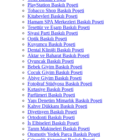
PlayStation Baskılı Poşeti
Tobacco Shop Baskılı Poşeti
Kitabevleri Baskılı Poşeti
Hamam SPA Merkezleri Baskılı Poşeti
Tesettür ve Eşarp Baskılı Poşeti
Siyasi Parti Baskılı Poşeti
Optik Baskılı Poşeti
Kuyumcu Baskılı Poşeti
Dental Kliniği Baskılı Poşeti
Aktar ve Baharat Baskılı Poşeti
Oyuncak Baskılı Poşeti
Bebek Giyim Baskılı Poşeti
Çocuk Giyim Baskılı Poşeti
Abiye Giyim Baskılı Poşeti
Fotoğraf Stüdyosu Baskılı Poşeti
Kırtasiye Baskılı Poşeti
Parfümeri Baskılı Poşeti
Yapı Denetim Mimarlık Baskılı Poşeti
Kahve Dükkanı Baskılı Poşeti
Diyetisyen Baskılı Poşeti
Ortodonti Baskılı Poşeti
İş Elbiseleri Baskılı Poşeti
Tarım Makineleri Baskılı Poşeti
Otomotiv Yedek Parça Baskılı Poşeti
Güvenlik Sistemleri Baskılı Poşeti