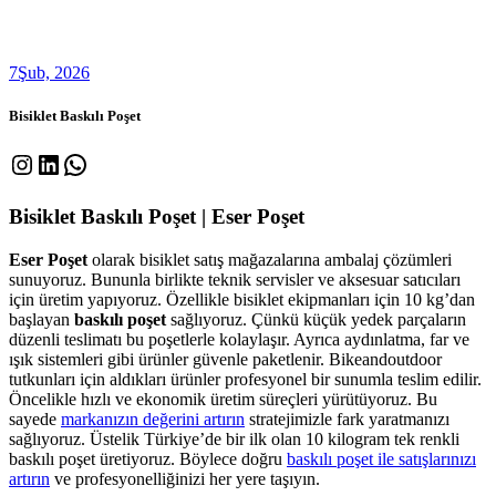
7
Şub, 2026
Bisiklet Baskılı Poşet
Instagram
LinkedIn
WhatsApp
Bisiklet Baskılı Poşet | Eser Poşet
Eser Poşet
olarak bisiklet satış mağazalarına ambalaj çözümleri
sunuyoruz. Bununla birlikte teknik servisler ve aksesuar satıcıları
için üretim yapıyoruz. Özellikle bisiklet ekipmanları için 10 kg’dan
başlayan
baskılı poşet
sağlıyoruz. Çünkü küçük yedek parçaların
düzenli teslimatı bu poşetlerle kolaylaşır. Ayrıca aydınlatma, far ve
ışık sistemleri gibi ürünler güvenle paketlenir. Bikeandoutdoor
tutkunları için aldıkları ürünler profesyonel bir sunumla teslim edilir.
Öncelikle hızlı ve ekonomik üretim süreçleri yürütüyoruz. Bu
sayede
markanızın değerini artırın
stratejimizle fark yaratmanızı
sağlıyoruz. Üstelik Türkiye’de bir ilk olan 10 kilogram tek renkli
baskılı poşet üretiyoruz. Böylece doğru
baskılı poşet ile satışlarınızı
artırın
ve profesyonelliğinizi her yere taşıyın.