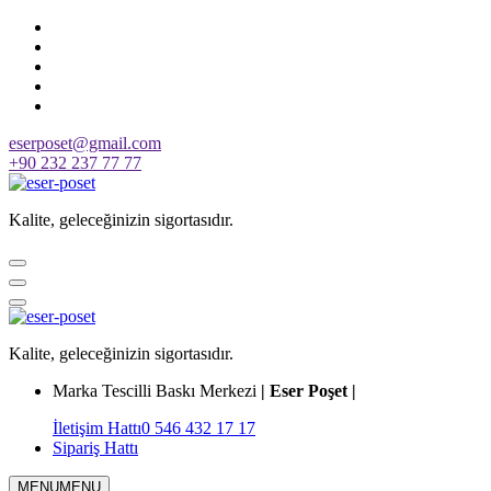
Skip
to
content
eserposet@gmail.com
+90 232 237 77 77
Kalite, geleceğinizin sigortasıdır.
Kalite, geleceğinizin sigortasıdır.
Marka Tescilli Baskı Merkezi
| Eser Poşet |
İletişim Hattı
0 546 432 17 17
Sipariş Hattı
MENU
MENU