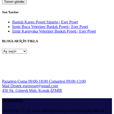
Son Yazılar
Baskılı Kargo Poşeti Siparişi | Eser Poşet
İzmir Buca Veteriner Baskılı Poşeti | Eser Poşet
İzmir Karşıyaka Veteriner Baskılı Poşeti | Eser Poşet
BLOGLAR İÇİN TIKLA
BLOGLAR
İÇİN
TIKLA
Pazartesi-Cuma 09:00-18:00
Cumartesi 09:00-13:00
Mail Destek
eserposet@gmail.com
456 Sk. Güneşli Mah.
Konak-İZMİR
Hakkımızda
Eser Poşet, 15 yılı aşkın süredir baskılı poşet üretiminde lider bir