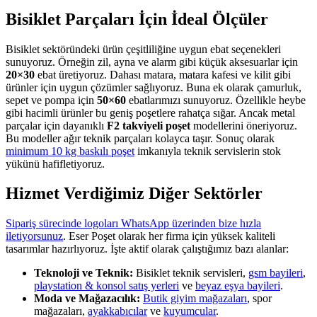
Bisiklet Parçaları İçin İdeal Ölçüler
Bisiklet sektöründeki ürün çeşitliliğine uygun ebat seçenekleri
sunuyoruz. Örneğin zil, ayna ve alarm gibi küçük aksesuarlar için
20×30
ebat üretiyoruz. Dahası matara, matara kafesi ve kilit gibi
ürünler için uygun çözümler sağlıyoruz. Buna ek olarak çamurluk,
sepet ve pompa için
50×60
ebatlarımızı sunuyoruz. Özellikle heybe
gibi hacimli ürünler bu geniş poşetlere rahatça sığar. Ancak metal
parçalar için dayanıklı
F2 takviyeli poşet
modellerini öneriyoruz.
Bu modeller ağır teknik parçaları kolayca taşır. Sonuç olarak
minimum 10 kg baskılı poşet
imkanıyla teknik servislerin stok
yükünü hafifletiyoruz.
Hizmet Verdiğimiz Diğer Sektörler
Sipariş sürecinde logoları WhatsApp üzerinden bize hızla
iletiyorsunuz
. Eser Poşet olarak her firma için yüksek kaliteli
tasarımlar hazırlıyoruz. İşte aktif olarak çalıştığımız bazı alanlar:
Teknoloji ve Teknik:
Bisiklet teknik servisleri,
gsm bayileri
,
playstation & konsol satış yerleri
ve
beyaz eşya bayileri
.
Moda ve Mağazacılık:
Butik giyim mağazaları
, spor
mağazaları,
ayakkabıcılar
ve
kuyumcular
.