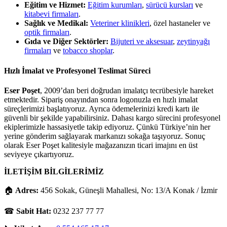
Eğitim ve Hizmet:
Eğitim kurumları
,
sürücü kursları
ve
kitabevi firmaları
.
Sağlık ve Medikal:
Veteriner klinikleri
, özel hastaneler ve
optik firmaları
.
Gıda ve Diğer Sektörler:
Bijuteri ve aksesuar
,
zeytinyağı
firmaları
ve
tobacco shoplar
.
Hızlı İmalat ve Profesyonel Teslimat Süreci
Eser Poşet
, 2009’dan beri doğrudan imalatçı tecrübesiyle hareket
etmektedir. Sipariş onayından sonra logonuzla en hızlı imalat
süreçlerimizi başlatıyoruz. Ayrıca ödemelerinizi kredi kartı ile
güvenli bir şekilde yapabilirsiniz. Dahası kargo sürecini profesyonel
ekiplerimizle hassasiyetle takip ediyoruz. Çünkü Türkiye’nin her
yerine gönderim sağlayarak markanızı sokağa taşıyoruz. Sonuç
olarak Eser Poşet kalitesiyle mağazanızın ticari imajını en üst
seviyeye çıkartıyoruz.
İLETİŞİM BİLGİLERİMİZ
🏠
Adres:
456 Sokak, Güneşli Mahallesi, No: 13/A Konak / İzmir
☎
Sabit Hat:
0232 237 77 77