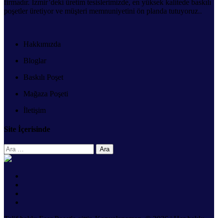
firmadır. İzmir’deki üretim tesislerimizde, en yüksek kalitede baskılı
poşetler üretiyor ve müşteri memnuniyetini ön planda tutuyoruz..
Hakkımızda
Bloglar
Baskılı Poşet
Mağaza Poşeti
İletişim
Site İçerisinde
Arama: