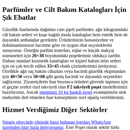
Parfümler ve Cilt Bakım Katalogları İçin
Şık Ebatlar
Güzellik fuarlarında dağıtılan cam şişeli parfümler, ağır kilogramdaki
cilt bakım setleri ve kuşe kağıtlı moda katalogları hem estetik hem de
dayanıklı ambalajlar gerektirir. Ürünlerinizin hassasiyetine ve
dokümanlarınızın hacmine göre en uygun ebat seçeneklerini
sunuyoruz. Örneğin parfüm testerları, rujlar ve küçük makyaj
numuneleri için
26×38
boyutundaki poşetlerimiz oldukça zariftir.
Dahası standart kozmetik katalogları ve kişisel bakım ürün setleri
için en çok tercih edilen
33×45
ebatlı çözümlerimizi üretiyoruz.
Özellikle ağır saç bakım cihazları veya hacimli güzellik ekipmanları
için
40×50
veya
50×60
gibi geniş hacimli ve dayanıklı seçenekler
sağlıyoruz. Ziyaretçilerin fuar boyunca ürünleri güvenle taşıması için
el geçme yerleri özel takviyeli olan
F2 takviyeli poşet
modellerimizi
hazırlıyoruz. Ancak
minimum 10 kg baskılı poşet
avantajımızla stok
maliyetini dert etmeden fuar konseptinize özel sipariş verebilirsiniz.
Hizmet Verdiğimiz Diğer Sektörler
Sipariş sürecinde elinizde hazır bulunan logoları WhatsApp
üzerinden bize hızla iletiyorsunuz
. Eser Poşet olarak sektör farkı