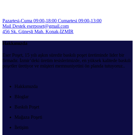
Pazartesi-Cuma 09:00-18:00
Cumartesi 09:00-13:00
Mail Destek
eserposet@gmail.com
456 Sk. Güneşli Mah.
Konak-İZMİR
Hakkımızda
Eser Poşet, 15 yılı aşkın süredir baskılı poşet üretiminde lider bir
firmadır. İzmir’deki üretim tesislerimizde, en yüksek kalitede baskılı
poşetler üretiyor ve müşteri memnuniyetini ön planda tutuyoruz..
Hakkımızda
Bloglar
Baskılı Poşet
Mağaza Poşeti
İletişim