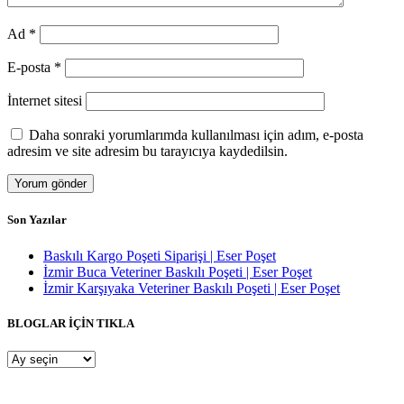
Ad
*
E-posta
*
İnternet sitesi
Daha sonraki yorumlarımda kullanılması için adım, e-posta
adresim ve site adresim bu tarayıcıya kaydedilsin.
Son Yazılar
Baskılı Kargo Poşeti Siparişi | Eser Poşet
İzmir Buca Veteriner Baskılı Poşeti | Eser Poşet
İzmir Karşıyaka Veteriner Baskılı Poşeti | Eser Poşet
BLOGLAR İÇİN TIKLA
BLOGLAR
İÇİN
TIKLA