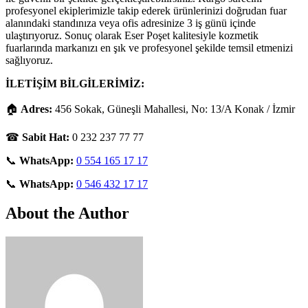
profesyonel ekiplerimizle takip ederek ürünlerinizi doğrudan fuar
alanındaki standınıza veya ofis adresinize 3 iş günü içinde
ulaştırıyoruz. Sonuç olarak Eser Poşet kalitesiyle kozmetik
fuarlarında markanızı en şık ve profesyonel şekilde temsil etmenizi
sağlıyoruz.
İLETİŞİM BİLGİLERİMİZ:
🏠
Adres:
456 Sokak, Güneşli Mahallesi, No: 13/A Konak / İzmir
☎
Sabit Hat:
0 232 237 77 77
📞
WhatsApp:
0 554 165 17 17
📞
WhatsApp:
0 546 432 17 17
About the Author