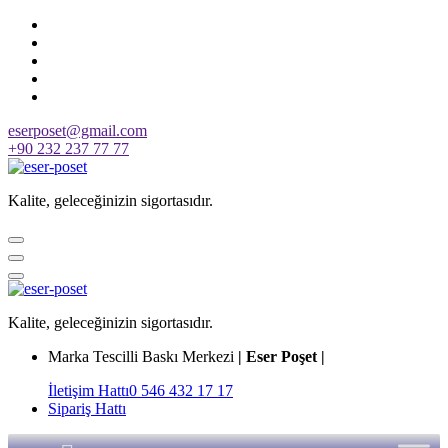
Skip
to
content
eserposet@gmail.com
+90 232 237 77 77
Kalite, geleceğinizin sigortasıdır.
Kalite, geleceğinizin sigortasıdır.
Marka Tescilli Baskı Merkezi
| Eser Poşet |
İletişim Hattı
0 546 432 17 17
Sipariş Hattı