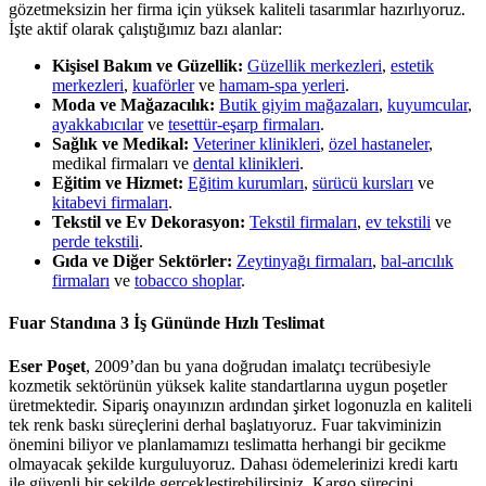
gözetmeksizin her firma için yüksek kaliteli tasarımlar hazırlıyoruz.
İşte aktif olarak çalıştığımız bazı alanlar:
Kişisel Bakım ve Güzellik:
Güzellik merkezleri
,
estetik
merkezleri
,
kuaförler
ve
hamam-spa yerleri
.
Moda ve Mağazacılık:
Butik giyim mağazaları
,
kuyumcular
,
ayakkabıcılar
ve
tesettür-eşarp firmaları
.
Sağlık ve Medikal:
Veteriner klinikleri
,
özel hastaneler
,
medikal firmaları ve
dental klinikleri
.
Eğitim ve Hizmet:
Eğitim kurumları
,
sürücü kursları
ve
kitabevi firmaları
.
Tekstil ve Ev Dekorasyon:
Tekstil firmaları
,
ev tekstili
ve
perde tekstili
.
Gıda ve Diğer Sektörler:
Zeytinyağı firmaları
,
bal-arıcılık
firmaları
ve
tobacco shoplar
.
Fuar Standına 3 İş Gününde Hızlı Teslimat
Eser Poşet
, 2009’dan bu yana doğrudan imalatçı tecrübesiyle
kozmetik sektörünün yüksek kalite standartlarına uygun poşetler
üretmektedir. Sipariş onayınızın ardından şirket logonuzla en kaliteli
tek renk baskı süreçlerini derhal başlatıyoruz. Fuar takviminizin
önemini biliyor ve planlamamızı teslimatta herhangi bir gecikme
olmayacak şekilde kurguluyoruz. Dahası ödemelerinizi kredi kartı
ile güvenli bir şekilde gerçekleştirebilirsiniz. Kargo sürecini