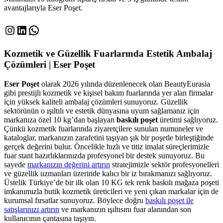
avantajlarıyla Eser Poşet.
Instagram
LinkedIn
WhatsApp
Kozmetik ve Güzellik Fuarlarında Estetik Ambalaj
Çözümleri | Eser Poşet
Eser Poşet
olarak 2026 yılında düzenlenecek olan BeautyEurasia
gibi prestijli kozmetik ve kişisel bakım fuarlarında yer alan firmalar
için yüksek kaliteli ambalaj çözümleri sunuyoruz. Güzellik
sektörünün o ışıltılı ve estetik dünyasına uyum sağlamanız için
markanıza özel 10 kg’dan başlayan
baskılı poşet
üretimi sağlıyoruz.
Çünkü kozmetik fuarlarında ziyaretçilere sunulan numuneler ve
kataloglar, markanızın zarafetini taşıyan şık bir poşetle birleştiğinde
gerçek değerini bulur. Öncelikle hızlı ve titiz imalat süreçlerimizle
fuar stant hazırlıklarınızda profesyonel bir destek sunuyoruz. Bu
sayede
markanızın değerini artırın
stratejimizle sektör profesyonelleri
ve güzellik uzmanları üzerinde kalıcı bir iz bırakmanızı sağlıyoruz.
Üstelik Türkiye’de bir ilk olan 10 KG tek renk baskılı mağaza poşeti
imkanımızla butik kozmetik üreticileri ve yeni çıkan markalar için de
kurumsal fırsatlar sunuyoruz. Böylece doğru
baskılı poşet ile
satışlarınızı artırın
ve markanızın ışıltısını fuar alanından son
kullanıcının çantasına taşıyın.