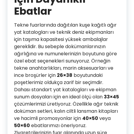
Ebatlar
Tekne fuarlarında dağıtılan kuşe kağıtlı ağır
yat katalogları ve teknik deniz ekipmanları
için taşıma kapasitesi yüksek ambalajlar
gereklidir. Bu sebeple dokümanlarınızın
ağırlığına ve numunelerinizin boyutuna göre
özel ebat seçenekleri sunuyoruz. Örneğin
tekne anahtarlıkları, marin aksesuarları ve
ince broşürler için
26×38
boyutundaki
poşetlerimiz oldukça zarif bir seçimdir.
Dahası standart yat katalogları ve ekipman
sunum dosyaları için en ideal ölçü olan
33×45
çözümlerimizi üretiyoruz. Özellikle ağır teknik
doküman setleri, kalın ciltli lansman kitapları
ve hacimli promosyonlar için
40×50
veya
50×60
ebatlarımızı öneriyoruz.
Ziyaretçilerinizin fuar alanında uzun süre