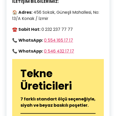
İLETİŞİM BİLGİLERİMİZ:
🏠
Adres:
456 Sokak, Güneşli Mahallesi, No:
13/A Konak / İzmir
☎
Sabit Hat:
0 232 237 77 77
📞
WhatsApp:
0 554 165 17 17
📞
WhatsApp:
0 546 432 17 17
Tekne
Üreticileri
7 farklı standart ölçü seçeneğiyle,
siyah ve beyaz baskılı poşetler.