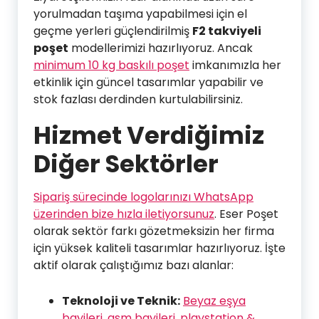
yorulmadan taşıma yapabilmesi için el
geçme yerleri güçlendirilmiş
F2 takviyeli
poşet
modellerimizi hazırlıyoruz. Ancak
minimum 10 kg baskılı poşet
imkanımızla her
etkinlik için güncel tasarımlar yapabilir ve
stok fazlası derdinden kurtulabilirsiniz.
Hizmet Verdiğimiz
Diğer Sektörler
Sipariş sürecinde logolarınızı WhatsApp
üzerinden bize hızla iletiyorsunuz
. Eser Poşet
olarak sektör farkı gözetmeksizin her firma
için yüksek kaliteli tasarımlar hazırlıyoruz. İşte
aktif olarak çalıştığımız bazı alanlar:
Teknoloji ve Teknik:
Beyaz eşya
bayileri
,
gsm bayileri
,
playstation &