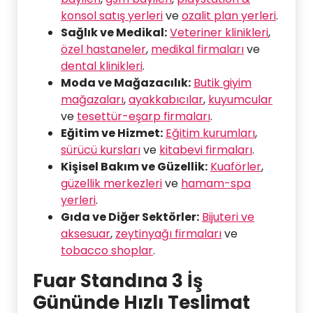
konsol satış yerleri
ve
ozalit plan yerleri
.
Sağlık ve Medikal:
Veteriner klinikleri
,
özel hastaneler
,
medikal firmaları
ve
dental klinikleri
.
Moda ve Mağazacılık:
Butik giyim
mağazaları
,
ayakkabıcılar
,
kuyumcular
ve
tesettür-eşarp firmaları
.
Eğitim ve Hizmet:
Eğitim kurumları
,
sürücü kursları
ve
kitabevi firmaları
.
Kişisel Bakım ve Güzellik:
Kuaförler
,
güzellik merkezleri
ve
hamam-spa
yerleri
.
Gıda ve Diğer Sektörler:
Bijuteri ve
aksesuar
,
zeytinyağı firmaları
ve
tobacco shoplar
.
Fuar Standına 3 İş
Gününde Hızlı Teslimat