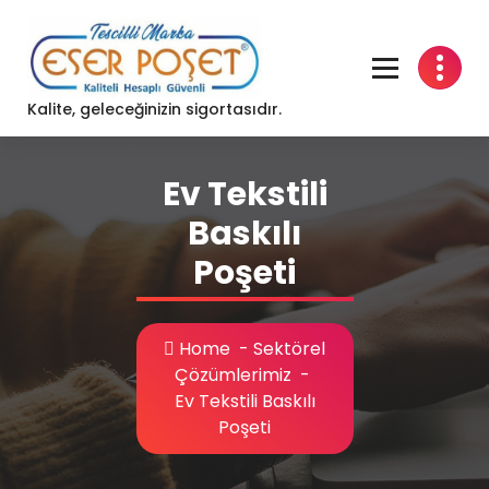
Skip
to
content
Kalite, geleceğinizin sigortasıdır.
Ev Tekstili
Baskılı
Poşeti
Home
-
Sektörel
Çözümlerimiz
-
Ev Tekstili Baskılı
Poşeti