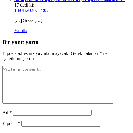
17
dedi ki:
13/01/2026, 14:07
[…] Sivas […]
Yanıtla
Bir yanıt yazın
E-posta adresiniz yayınlanmayacak.
Gerekli alanlar
*
ile
işaretlenmişlerdir
Ad
*
E-posta
*