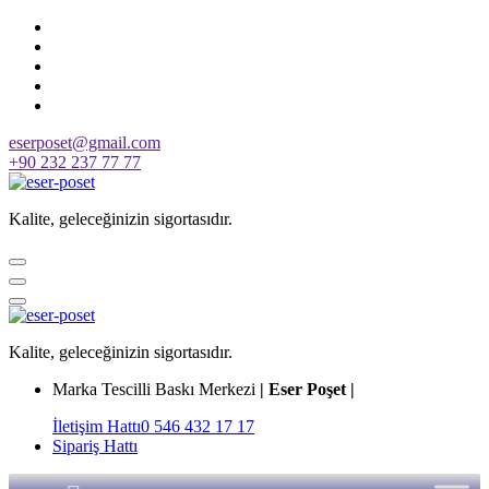
Skip
to
content
eserposet@gmail.com
+90 232 237 77 77
Kalite, geleceğinizin sigortasıdır.
Kalite, geleceğinizin sigortasıdır.
Marka Tescilli Baskı Merkezi
| Eser Poşet |
İletişim Hattı
0 546 432 17 17
Sipariş Hattı