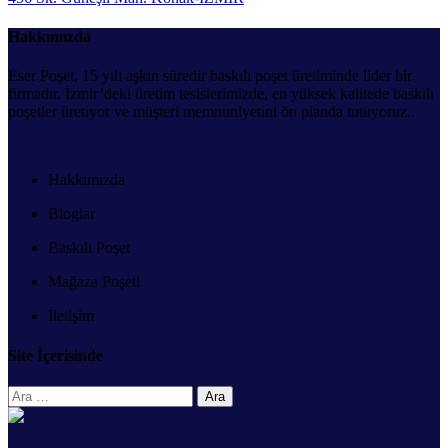
Hakkımızda
Eser Poşet, 15 yılı aşkın süredir baskılı poşet üretiminde lider bir
firmadır. İzmir’deki üretim tesislerimizde, en yüksek kalitede baskılı
poşetler üretiyor ve müşteri memnuniyetini ön planda tutuyoruz..
Hakkımızda
Bloglar
Baskılı Poşet
Mağaza Poşeti
İletişim
Site İçerisinde
Arama: