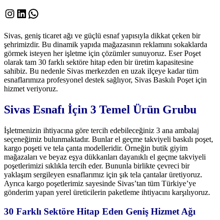
Instagram
LinkedIn
WhatsApp
Sivas, geniş ticaret ağı ve güçlü esnaf yapısıyla dikkat çeken bir
şehrimizdir. Bu dinamik yapıda mağazasının reklamını sokaklarda
görmek isteyen her işletme için çözümler sunuyoruz. Eser Poşet
olarak tam 30 farklı sektöre hitap eden bir üretim kapasitesine
sahibiz. Bu nedenle Sivas merkezden en uzak ilçeye kadar tüm
esnaflarımıza profesyonel destek sağlıyor, Sivas Baskılı Poşet için
hizmet veriyoruz.
Sivas Esnafı İçin 3 Temel Ürün Grubu
İşletmenizin ihtiyacına göre tercih edebileceğiniz 3 ana ambalaj
seçeneğimiz bulunmaktadır. Bunlar el geçme takviyeli baskılı poşet,
kargo poşeti ve tela çanta modelleridir. Örneğin butik giyim
mağazaları ve beyaz eşya dükkanları dayanıklı el geçme takviyeli
poşetlerimizi sıklıkla tercih eder. Bununla birlikte çevreci bir
yaklaşım sergileyen esnaflarımız için şık tela çantalar üretiyoruz.
Ayrıca kargo poşetlerimiz sayesinde Sivas’tan tüm Türkiye’ye
gönderim yapan yerel üreticilerin paketleme ihtiyacını karşılıyoruz.
30 Farklı Sektöre Hitap Eden Geniş Hizmet Ağı