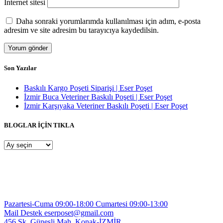
İnternet sitesi
Daha sonraki yorumlarımda kullanılması için adım, e-posta
adresim ve site adresim bu tarayıcıya kaydedilsin.
Son Yazılar
Baskılı Kargo Poşeti Siparişi | Eser Poşet
İzmir Buca Veteriner Baskılı Poşeti | Eser Poşet
İzmir Karşıyaka Veteriner Baskılı Poşeti | Eser Poşet
BLOGLAR İÇİN TIKLA
BLOGLAR
İÇİN
TIKLA
Pazartesi-Cuma 09:00-18:00
Cumartesi 09:00-13:00
Mail Destek
eserposet@gmail.com
456 Sk. Güneşli Mah.
Konak-İZMİR