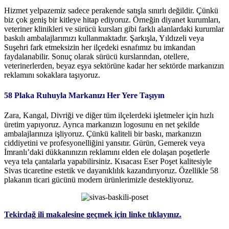
Hizmet yelpazemiz sadece perakende satışla sınırlı değildir. Çünkü
biz çok geniş bir kitleye hitap ediyoruz. Örneğin diyanet kurumları,
veteriner klinikleri ve sürücü kursları gibi farklı alanlardaki kurumlar
baskılı ambalajlarımızı kullanmaktadır. Şarkışla, Yıldızeli veya
Suşehri fark etmeksizin her ilçedeki esnafımız bu imkandan
faydalanabilir. Sonuç olarak sürücü kurslarından, otellere,
veterinerlerden, beyaz eşya sektörüne kadar her sektörde markanızın
reklamını sokaklara taşıyoruz.
58 Plaka Ruhuyla Markanızı Her Yere Taşıyın
Zara, Kangal, Divriği ve diğer tüm ilçelerdeki işletmeler için hızlı
üretim yapıyoruz. Ayrıca markanızın logosunu en net şekilde
ambalajlarınıza işliyoruz. Çünkü kaliteli bir baskı, markanızın
ciddiyetini ve profesyonelliğini yansıtır. Gürün, Gemerek veya
İmranlı’daki dükkanınızın reklamını elden ele dolaşan poşetlerle
veya tela çantalarla yapabilirsiniz. Kısacası Eser Poşet kalitesiyle
Sivas ticaretine estetik ve dayanıklılık kazandırıyoruz. Özellikle 58
plakanın ticari gücünü modern ürünlerimizle destekliyoruz.
Tekirdağ ili makalesine geçmek için linke tıklayınız.