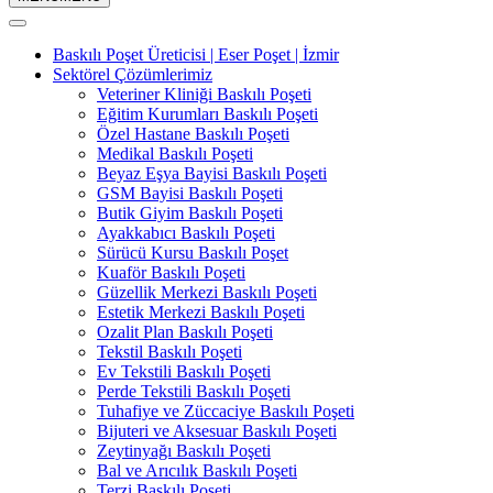
Baskılı Poşet Üreticisi | Eser Poşet | İzmir
Sektörel Çözümlerimiz
Veteriner Kliniği Baskılı Poşeti
Eğitim Kurumları Baskılı Poşeti
Özel Hastane Baskılı Poşeti
Medikal Baskılı Poşeti
Beyaz Eşya Bayisi Baskılı Poşeti
GSM Bayisi Baskılı Poşeti
Butik Giyim Baskılı Poşeti
Ayakkabıcı Baskılı Poşeti
Sürücü Kursu Baskılı Poşet
Kuaför Baskılı Poşeti
Güzellik Merkezi Baskılı Poşeti
Estetik Merkezi Baskılı Poşeti
Ozalit Plan Baskılı Poşeti
Tekstil Baskılı Poşeti
Ev Tekstili Baskılı Poşeti
Perde Tekstili Baskılı Poşeti
Tuhafiye ve Züccaciye Baskılı Poşeti
Bijuteri ve Aksesuar Baskılı Poşeti
Zeytinyağı Baskılı Poşeti
Bal ve Arıcılık Baskılı Poşeti
Terzi Baskılı Poşeti