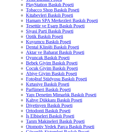
PlayStation Baskılı Poşeti
Tobacco Shop Baskılı Poşeti
Kitabevleri Baskılı Poşeti
Hamam SPA Merkezleri Baskılı Poşeti
Tesettür ve Eşarp Baskılı Poşeti
Siyasi Parti Baskılı Poşeti
Optik Baskılı Poşeti
Kuyumcu Baskılı Poşeti
Dental Kliniği Baskılı Poşeti
Aktar ve Baharat Baskılı Poşeti
Oyuncak Baskılı Poşeti
Bebek Giyim Baskılı Poşeti
Çocuk Giyim Baskılı Poşeti
Abiye Giyim Baskılı Poşeti
Fotoğraf Stüdyosu Baskılı Poşeti
Kırtasiye Baskılı Poşeti
Parfümeri Baskılı Poşeti
Yapı Denetim Mimarlık Baskılı Poşeti
Kahve Dükkanı Baskılı Poşeti
Diyetisyen Baskılı Poşeti
Ortodonti Baskılı Poşeti
İş Elbiseleri Baskılı Poşeti
Tarım Makineleri Baskılı Poşeti
Otomotiv Yedek Parça Baskılı Poşeti
Güvenlik Sistemleri Baskılı Poşeti