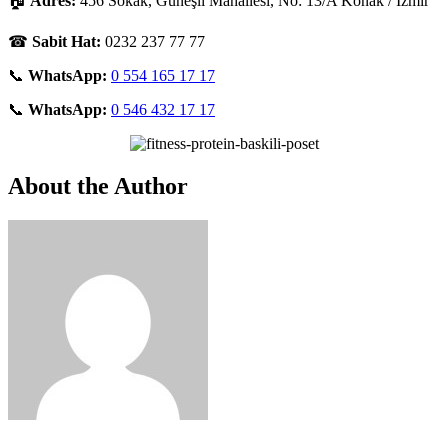
🏠
Adres:
456 Sokak, Güneşli Mahallesi, No: 13/A Konak / İzmir
☎
Sabit Hat:
0232 237 77 77
📞
WhatsApp:
0 554 165 17 17
📞
WhatsApp:
0 546 432 17 17
About the Author