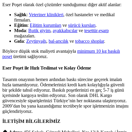
Eser Poşet olarak özel çözümler sunduğumuz diğer aktif alanlar:
Sağlık
:
Veteriner klinikleri
, özel hastaneler ve medikal
firmaları.
Eğitim
:
Eğitim kurumları
ve
sürücü kursları
.
Moda
:
Butik giyim
,
ayakkabıcılar
ve
tesettür-eşarp
mağazaları.
Gıda
:
Zeytinyağı
,
bal-arıcılık
ve
tobacco shoplar
.
Böylece düşük stok maliyeti avantajıyla
minimum 10 kg baskılı
poşet
üretimi sağlıyoruz.
Eser Poşet ile Hızlı Teslimat ve Kolay Ödeme
Tasarım onayının hemen ardından baskı sürecine geçerek imalatı
hızla tamamlıyoruz. Ödemelerinizi kredi kartı kolaylığıyla güvenli
bir şekilde tahsil ediyoruz. Baskılı poşetlerinizi en geç 5-7 iş günü
içerisinde kargoya teslim ediyoruz. Son olarak DHL Kargo
güvencesiyle siparişlerinizi Türkiye’nin her noktasına ulaştırıyoruz.
2009’dan bu yana kazandığımız tecrübeyle spor işletmenizin imajını
güçlendiriyoruz.
İLETİŞİM BİLGİLERİMİZ