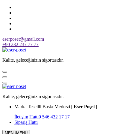
Skip
to
content
eserposet@gmail.com
+90 232 237 77 77
Kalite, geleceğinizin sigortasıdır.
Kalite, geleceğinizin sigortasıdır.
Marka Tescilli Baskı Merkezi
| Eser Poşet |
İletişim Hattı
0 546 432 17 17
Sipariş Hattı
MENU
MENU