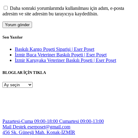
Daha sonraki yorumlarımda kullanılması için adım, e-posta
adresim ve site adresim bu tarayıcıya kaydedilsin.
Son Yazılar
Baskılı Kargo Poşeti Siparişi | Eser Poşet
İzmir Buca Veteriner Baskılı Poşeti | Eser Poşet
İzmir Karşıyaka Veteriner Baskılı Poşeti | Eser Poşet
BLOGLAR İÇİN TIKLA
BLOGLAR
İÇİN
TIKLA
Pazartesi-Cuma 09:00-18:00
Cumartesi 09:00-13:00
Mail Destek
eserposet@gmail.com
456 Sk. Güneşli Mah.
Konak-İZMİR