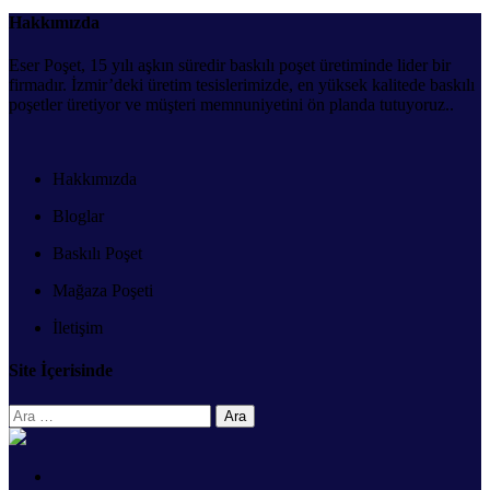
Hakkımızda
Eser Poşet, 15 yılı aşkın süredir baskılı poşet üretiminde lider bir
firmadır. İzmir’deki üretim tesislerimizde, en yüksek kalitede baskılı
poşetler üretiyor ve müşteri memnuniyetini ön planda tutuyoruz..
Hakkımızda
Bloglar
Baskılı Poşet
Mağaza Poşeti
İletişim
Site İçerisinde
Arama: