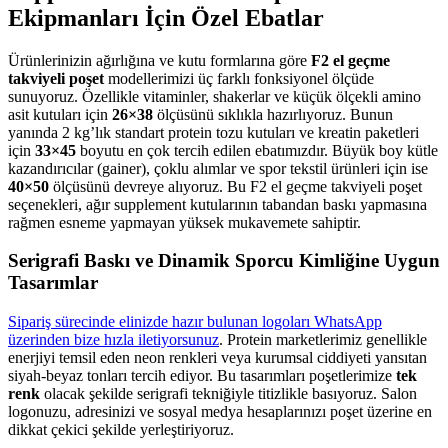
Ekipmanları İçin Özel Ebatlar
Ürünlerinizin ağırlığına ve kutu formlarına göre
F2 el geçme
takviyeli poşet
modellerimizi üç farklı fonksiyonel ölçüde
sunuyoruz. Özellikle vitaminler, shakerlar ve küçük ölçekli amino
asit kutuları için
26×38
ölçüsünü sıklıkla hazırlıyoruz. Bunun
yanında 2 kg’lık standart protein tozu kutuları ve kreatin paketleri
için
33×45
boyutu en çok tercih edilen ebatımızdır. Büyük boy kütle
kazandırıcılar (gainer), çoklu alımlar ve spor tekstil ürünleri için ise
40×50
ölçüsünü devreye alıyoruz. Bu F2 el geçme takviyeli poşet
seçenekleri, ağır supplement kutularının tabandan baskı yapmasına
rağmen esneme yapmayan yüksek mukavemete sahiptir.
Serigrafi Baskı ve Dinamik Sporcu Kimliğine Uygun
Tasarımlar
Sipariş sürecinde elinizde hazır bulunan logoları WhatsApp
üzerinden bize hızla iletiyorsunuz
. Protein marketlerimiz genellikle
enerjiyi temsil eden neon renkleri veya kurumsal ciddiyeti yansıtan
siyah-beyaz tonları tercih ediyor. Bu tasarımları poşetlerimize
tek
renk
olacak şekilde serigrafi tekniğiyle titizlikle basıyoruz. Salon
logonuzu, adresinizi ve sosyal medya hesaplarınızı poşet üzerine en
dikkat çekici şekilde yerleştiriyoruz.