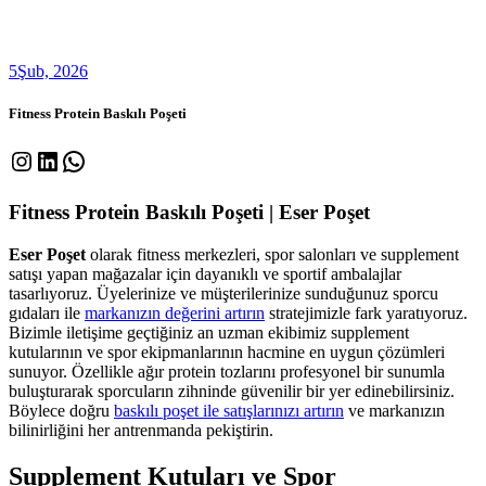
5
Şub, 2026
Fitness Protein Baskılı Poşeti
Instagram
LinkedIn
WhatsApp
Fitness Protein Baskılı Poşeti | Eser Poşet
Eser Poşet
olarak fitness merkezleri, spor salonları ve supplement
satışı yapan mağazalar için dayanıklı ve sportif ambalajlar
tasarlıyoruz. Üyelerinize ve müşterilerinize sunduğunuz sporcu
gıdaları ile
markanızın değerini artırın
stratejimizle fark yaratıyoruz.
Bizimle iletişime geçtiğiniz an uzman ekibimiz supplement
kutularının ve spor ekipmanlarının hacmine en uygun çözümleri
sunuyor. Özellikle ağır protein tozlarını profesyonel bir sunumla
buluşturarak sporcuların zihninde güvenilir bir yer edinebilirsiniz.
Böylece doğru
baskılı poşet ile satışlarınızı artırın
ve markanızın
bilinirliğini her antrenmanda pekiştirin.
Supplement Kutuları ve Spor