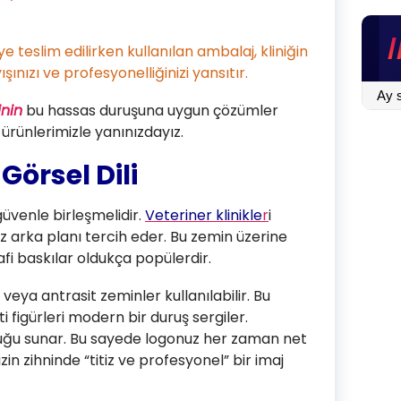
 teslim edilirken kullanılan ambalaj, kliniğin
şınızı ve profesyonelliğinizi yansıtır.
BLOG
inin
bu hassas duruşuna uygun çözümler
İÇİN
ı ürünlerimizle yanınızdayız.
TIKLA
Görsel Dili
güvenle birleşmelidir.
Veteriner klinikle
r
i
z arka planı tercih eder. Bu zemin üzerine
afi baskılar oldukça popülerdir.
t veya antrasit zeminler kullanılabilir. Bu
 figürleri modern bir duruş sergiler.
luğu sunar. Bu sayede logonuz her zaman net
zin zihninde “titiz ve profesyonel” bir imaj