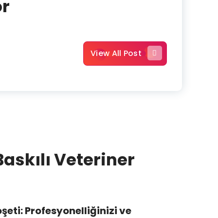
or
View All Post
Baskılı Veteriner
oşeti: Profesyonelliğinizi ve