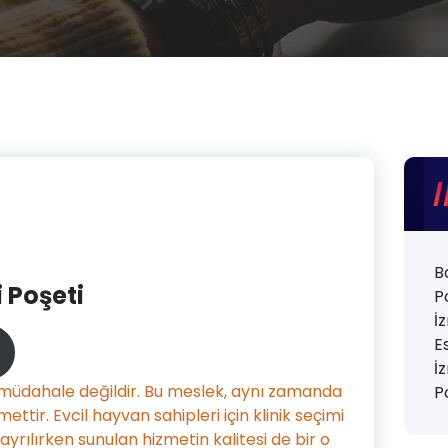
B
i Poşeti
P
İ
E
İ
r müdahale değildir. Bu meslek, aynı zamanda
P
ettir. Evcil hayvan sahipleri için klinik seçimi
yrılırken sunulan hizmetin kalitesi de bir o