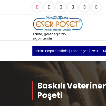
Skip
to
content
Kalite, geleceğinizin
sigortasıdır.
Baskılı Poşet Üreticisi | Eser Poşet | İzmir
S
Baskılı Veteriner
Poşeti