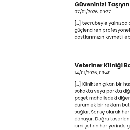
Güveninizi Taşıyın
07/01/2026, 09:27
[…] tecrübeyle yalnızca a
güçlendiren profesyonel bi
dostlarımızın kıymetli eb
Veteriner Kliniği B
14/01/2026, 09:49
[…] Klinikten çıkan bir h
sokakta veya parkta diğe
poşet mahalledeki diğer 
durum ek bir reklam bütç
sağlar. Sonuç olarak her t
dönüşür. Doğru tasarlanm
ismi şehrin her yerinde 