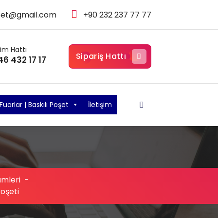
set@gmail.com
+90 232 237 77 77
şim Hattı
Sipariş Hattı
46 432 17 17
Fuarlar | Baskılı Poşet
İletişim
mleri
-
Poşeti