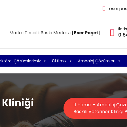
eserpo
İleti
Marka Tescilli Baskı Merkezi
| Eser Poşet |
0 5
ektörel Çözümlerimiz
81 İlimiz
Ambalaj Çözümleri
 Kliniği
Home
-
Ambalaj Çözü
Baskılı Veteriner Kliniği 