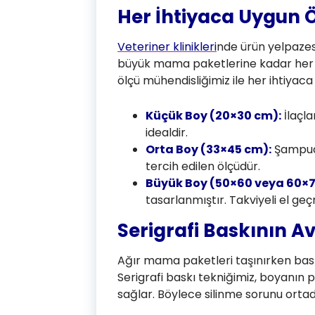
Her İhtiyaca Uygun Ö
Veteriner klinikleri
nde ürün yelpazes
büyük mama paketlerine kadar her ür
ölçü mühendisliğimiz ile her ihtiyaca
Küçük Boy (20×30 cm):
İlaçla
idealdir.
Orta Boy (33×45 cm):
Şampuan
tercih edilen ölçüdür.
Büyük Boy (50×60 veya 60×7
tasarlanmıştır. Takviyeli el geç
Serigrafi Baskının Av
Ağır mama paketleri taşınırken bask
Serigrafi baskı tekniğimiz, boyanın
sağlar. Böylece silinme sorunu ortad