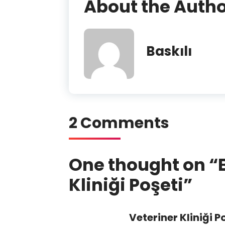
About the Auth
Baskılı
2 Comments
One thought on “
Kliniği Poşeti
”
Veteriner Kliniği P