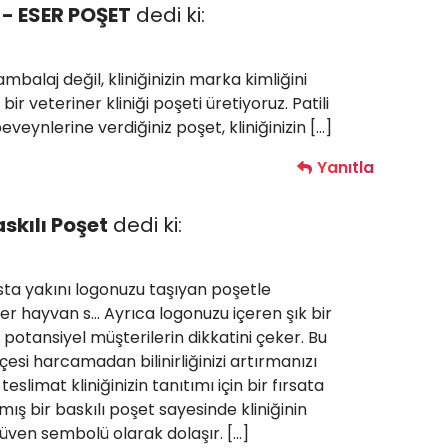
 - ESER POŞET
dedi ki:
mbalaj değil, kliniğinizin marka kimliğini
r veteriner kliniği poşeti üretiyoruz. Patili
eveynlerine verdiğiniz poşet, kliniğinizin […]
Yanıtla
askılı Poşet
dedi ki:
asta yakını logonuzu taşıyan poşetle
r hayvan s… Ayrıca logonuzu içeren şık bir
potansiyel müşterilerin dikkatini çeker. Bu
esi harcamadan bilinirliğinizi artırmanızı
eslimat kliniğinizin tanıtımı için bir fırsata
ış bir baskılı poşet sayesinde kliniğinin
güven sembolü olarak dolaşır. […]