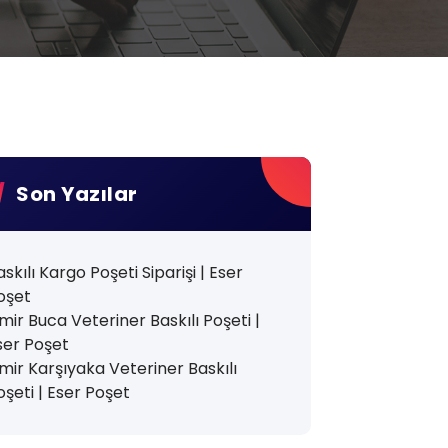
Son Yazılar
askılı Kargo Poşeti Siparişi | Eser
oşet
zmir Buca Veteriner Baskılı Poşeti |
ser Poşet
zmir Karşıyaka Veteriner Baskılı
oşeti | Eser Poşet