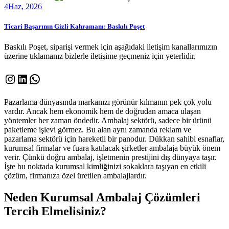
4
Haz, 2026
Ticari Başarının Gizli Kahramanı: Baskılı Poşet
Baskılı Poşet, siparişi vermek için aşağıdaki iletişim kanallarımızın
üzerine tıklamanız bizlerle iletişime geçmeniz için yeterlidir.
Instagram
LinkedIn
WhatsApp
Pazarlama dünyasında markanızı görünür kılmanın pek çok yolu
vardır. Ancak hem ekonomik hem de doğrudan amaca ulaşan
yöntemler her zaman öndedir. Ambalaj sektörü, sadece bir ürünü
paketleme işlevi görmez. Bu alan aynı zamanda reklam ve
pazarlama sektörü için hareketli bir panodur. Dükkan sahibi esnaflar,
kurumsal firmalar ve fuara katılacak şirketler ambalaja büyük önem
verir. Çünkü doğru ambalaj, işletmenin prestijini dış dünyaya taşır.
İşte bu noktada kurumsal kimliğinizi sokaklara taşıyan en etkili
çözüm, firmanıza özel üretilen ambalajlardır.
Neden Kurumsal Ambalaj Çözümleri
Tercih Elmelisiniz?