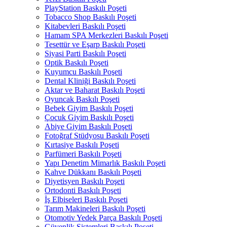
PlayStation Baskılı Poşeti
Tobacco Shop Baskılı Poşeti
Kitabevleri Baskılı Poşeti
Hamam SPA Merkezleri Baskılı Poşeti
Tesettür ve Eşarp Baskılı Poşeti
Siyasi Parti Baskılı Poşeti
Optik Baskılı Poşeti
Kuyumcu Baskılı Poşeti
Dental Kliniği Baskılı Poşeti
Aktar ve Baharat Baskılı Poşeti
Oyuncak Baskılı Poşeti
Bebek Giyim Baskılı Poşeti
Çocuk Giyim Baskılı Poşeti
Abiye Giyim Baskılı Poşeti
Fotoğraf Stüdyosu Baskılı Poşeti
Kırtasiye Baskılı Poşeti
Parfümeri Baskılı Poşeti
Yapı Denetim Mimarlık Baskılı Poşeti
Kahve Dükkanı Baskılı Poşeti
Diyetisyen Baskılı Poşeti
Ortodonti Baskılı Poşeti
İş Elbiseleri Baskılı Poşeti
Tarım Makineleri Baskılı Poşeti
Otomotiv Yedek Parça Baskılı Poşeti
Güvenlik Sistemleri Baskılı Poşeti