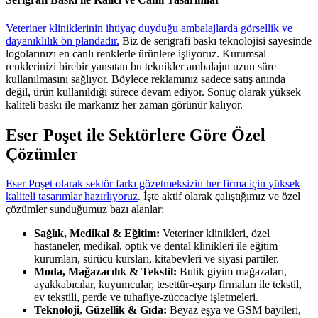
Veteriner kliniklerinin ihtiyaç duyduğu ambalajlarda görsellik ve
dayanıklılık ön plandadır.
Biz de serigrafi baskı teknolojisi sayesinde
logolarınızı en canlı renklerle ürünlere işliyoruz. Kurumsal
renklerinizi birebir yansıtan bu teknikler ambalajın uzun süre
kullanılmasını sağlıyor. Böylece reklamınız sadece satış anında
değil, ürün kullanıldığı sürece devam ediyor. Sonuç olarak yüksek
kaliteli baskı ile markanız her zaman görünür kalıyor.
Eser Poşet ile Sektörlere Göre Özel
Çözümler
Eser Poşet olarak sektör farkı gözetmeksizin her firma için yüksek
kaliteli tasarımlar hazırlıyoruz
. İşte aktif olarak çalıştığımız ve özel
çözümler sunduğumuz bazı alanlar:
Sağlık, Medikal & Eğitim:
Veteriner klinikleri, özel
hastaneler, medikal, optik ve dental klinikleri ile eğitim
kurumları, sürücü kursları, kitabevleri ve siyasi partiler.
Moda, Mağazacılık & Tekstil:
Butik giyim mağazaları,
ayakkabıcılar, kuyumcular, tesettür-eşarp firmaları ile tekstil,
ev tekstili, perde ve tuhafiye-züccaciye işletmeleri.
Teknoloji, Güzellik & Gıda:
Beyaz eşya ve GSM bayileri,