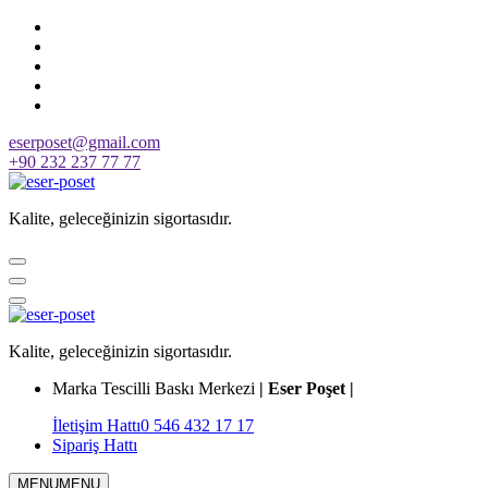
Skip
to
content
eserposet@gmail.com
+90 232 237 77 77
Kalite, geleceğinizin sigortasıdır.
Kalite, geleceğinizin sigortasıdır.
Marka Tescilli Baskı Merkezi
| Eser Poşet |
İletişim Hattı
0 546 432 17 17
Sipariş Hattı
MENU
MENU