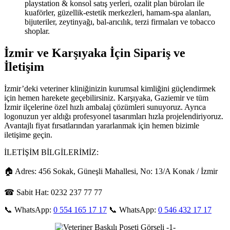
playstation & konsol satış yerleri, ozalit plan büroları ile
kuaförler, güzellik-estetik merkezleri, hamam-spa alanları,
bijuteriler, zeytinyağı, bal-arıcılık, terzi firmaları ve tobacco
shoplar.
İzmir ve Karşıyaka İçin Sipariş ve
İletişim
İzmir’deki veteriner kliniğinizin kurumsal kimliğini güçlendirmek
için hemen harekete geçebilirsiniz. Karşıyaka, Gaziemir ve tüm
İzmir ilçelerine özel hızlı ambalaj çözümleri sunuyoruz. Ayrıca
logonuzun yer aldığı profesyonel tasarımları hızla projelendiriyoruz.
Avantajlı fiyat fırsatlarından yararlanmak için hemen bizimle
iletişime geçin.
İLETİŞİM BİLGİLERİMİZ:
🏠 Adres: 456 Sokak, Güneşli Mahallesi, No: 13/A Konak / İzmir
☎ Sabit Hat: 0232 237 77 77
📞 WhatsApp:
0 554 165 17 17
📞 WhatsApp:
0 546 432 17 17