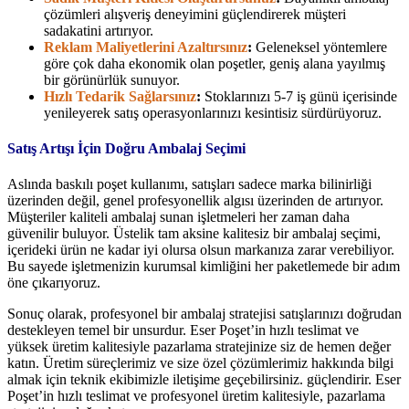
çözümleri alışveriş deneyimini güçlendirerek müşteri
sadakatini artırıyor.
Reklam Maliyetlerini Azaltırsınız
:
Geleneksel yöntemlere
göre çok daha ekonomik olan poşetler, geniş alana yayılmış
bir görünürlük sunuyor.
Hızlı Tedarik Sağlarsınız
:
Stoklarınızı 5-7 iş günü içerisinde
yenileyerek satış operasyonlarınızı kesintisiz sürdürüyoruz.
Satış Artışı İçin Doğru Ambalaj Seçimi
Aslında baskılı poşet kullanımı, satışları sadece marka bilinirliği
üzerinden değil, genel profesyonellik algısı üzerinden de artırıyor.
Müşteriler kaliteli ambalaj sunan işletmeleri her zaman daha
güvenilir buluyor. Üstelik tam aksine kalitesiz bir ambalaj seçimi,
içerideki ürün ne kadar iyi olursa olsun markanıza zarar verebiliyor.
Bu sayede işletmenizin kurumsal kimliğini her paketlemede bir adım
öne çıkarıyoruz.
Sonuç olarak, profesyonel bir ambalaj stratejisi satışlarınızı doğrudan
destekleyen temel bir unsurdur. Eser Poşet’in hızlı teslimat ve
yüksek üretim kalitesiyle pazarlama stratejinize siz de hemen değer
katın. Üretim süreçlerimiz ve size özel çözümlerimiz hakkında bilgi
almak için teknik ekibimizle iletişime geçebilirsiniz. güçlendirir. Eser
Poşet’in hızlı teslimat ve profesyonel üretim kalitesiyle, pazarlama