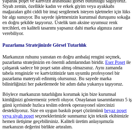
yaparak poşet ve kartvizit arasındaki görsel bütünlüğü sağlıyoruz.
Siyah zemin, özellikle kadın ve erkek giyim veya ayakkabı
mağazaları gibi ciddi bir imaj sergilemek isteyen işletmeler için lüks
bir algı sunuyor. Bu sayede işletmenizin kurumsal duruşunu sokağa
en doğru şekilde taşıyoruz. Üstelik tam aksine uyumsuz renk
tercihleri, en kaliteli tasarımı yapsanız dahi marka algınıza zarar
verebiliyor.
Pazarlama Stratejinizde Görsel Tutarlılık
Markanızın ruhunu yansıtan en doğru ambalaj rengini seçmek,
pazarlama stratejinizin en önemli adımlarından biridir.
Eser Poşet
ile
çalışarak sadece bir poşet satın almış olmazsınız. Aynı zamanda
tabela renginizle ve kartvizitinizle tam uyumlu profesyonel bir
pazarlama materyali edinmiş olursunuz. Bu sayede marka
bilinirliğinizi her paketlemede bir adım daha yukarıya taşıyoruz.
Böylece markanızın tutarlılığını korumak için bize kurumsal
kimliğinizi göstermeniz yeterli oluyor. Onaylanan tasarımlarınızı 5 iş
günü içerisinde hızlıca teslim ederek operasyonel sürecinizi
destekliyoruz. Size en uygun baskılı poşet çözümünü
beyaz poşet
veya siyah poşet
seçeneklerimizle sunmamız için teknik ekibimizle
hemen iletişime geçebilirsiniz. Kaliteli üretim anlayışımızla
markanızın değerini birlikte artıralım.