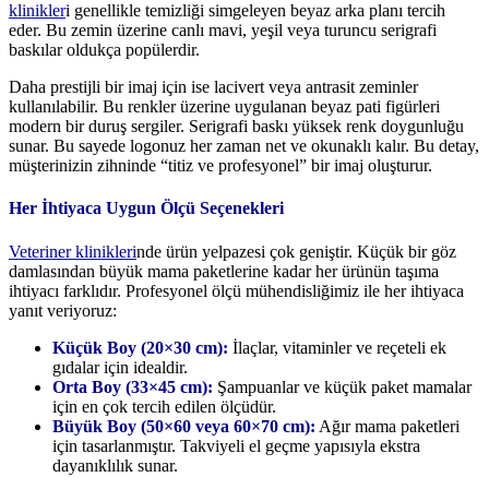
klinikle
r
i genellikle temizliği simgeleyen beyaz arka planı tercih
eder. Bu zemin üzerine canlı mavi, yeşil veya turuncu serigrafi
baskılar oldukça popülerdir.
Daha prestijli bir imaj için ise lacivert veya antrasit zeminler
kullanılabilir. Bu renkler üzerine uygulanan beyaz pati figürleri
modern bir duruş sergiler. Serigrafi baskı yüksek renk doygunluğu
sunar. Bu sayede logonuz her zaman net ve okunaklı kalır. Bu detay,
müşterinizin zihninde “titiz ve profesyonel” bir imaj oluşturur.
Her İhtiyaca Uygun Ölçü Seçenekleri
Veteriner klinikleri
nde ürün yelpazesi çok geniştir. Küçük bir göz
damlasından büyük mama paketlerine kadar her ürünün taşıma
ihtiyacı farklıdır. Profesyonel ölçü mühendisliğimiz ile her ihtiyaca
yanıt veriyoruz:
Küçük Boy (20×30 cm):
İlaçlar, vitaminler ve reçeteli ek
gıdalar için idealdir.
Orta Boy (33×45 cm):
Şampuanlar ve küçük paket mamalar
için en çok tercih edilen ölçüdür.
Büyük Boy (50×60 veya 60×70 cm):
Ağır mama paketleri
için tasarlanmıştır. Takviyeli el geçme yapısıyla ekstra
dayanıklılık sunar.