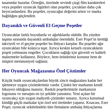
tasarımlar hazırlar. Örneğin, üzerinde sevimli çizgi film karakterleri
veya popüler oyuncak figürleri olan poşetler, çocukları daha çok
heyecanlandırır. Bu poşetler, oyuncağın değerini artırır ve marka
bağlılığını güçlendirir.
Dayanıklı ve Güvenli El Geçme Poşetler
Oyuncaklar farklı boyutlarda ve ağırlıklarda olabilir. Bu yüzden
taşıma sırasında dayanıklı ambalajlar önemlidir. Eser Poşet’in ürettiği
takviyeli ve el geçme poşetler bu ihtiyacı karşılar. Bu poşetler ağır
oyuncakları bile kolayca taşır. Ayrıca keskin kenarlı oyuncakların
poşeti yırtmasını engeller. Çocukların sağlığı için güvenli ve kaliteli
malzemeler kullanırız. Böylece, hem ürünleriniz korunur hem de
müşteri memnuniyeti sağlanır.
Her Oyuncak Mağazasına Özel Çözümler
Küçük butik oyuncakçılardan büyük zincir mağazalara kadar her
işletmeye uygun çözümlerimiz vardır. Çünkü her markanın kendi
hikayesi olduğuna inanırız. Baskılı poşetlerimizle markanızın
logosunu ve mesajını en iyi şekilde yansıtırız. Yeni açılan bir
oyuncakçı için uygun maliyetli çözümler sunarız. Ayrıca kurumsal
kimliği güçlü markalar için özel seri üretimler yaparız. Kısacası, Eser
Poşet, oyuncak sektöründeki tüm firmaların ambalaj ihtiyaçlarına