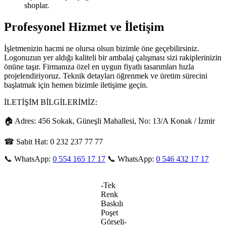
shoplar.
Profesyonel Hizmet ve İletişim
İşletmenizin hacmi ne olursa olsun bizimle öne geçebilirsiniz.
Logonuzun yer aldığı kaliteli bir ambalaj çalışması sizi rakiplerinizin
önüne taşır. Firmanıza özel en uygun fiyatlı tasarımları hızla
projelendiriyoruz. Teknik detayları öğrenmek ve üretim sürecini
başlatmak için hemen bizimle iletişime geçin.
İLETİŞİM BİLGİLERİMİZ:
🏠 Adres: 456 Sokak, Güneşli Mahallesi, No: 13/A Konak / İzmir
☎ Sabit Hat: 0 232 237 77 77
📞 WhatsApp:
0 554 165 17 17
📞 WhatsApp:
0 546 432 17 17
-Tek
Renk
Baskılı
Poşet
Görseli-