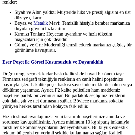
renkler:
Siyah ve Altın yaldız
:
Müşteride lüks ve prestij algısını en üst
düzeye çıkarır.
Beyaz ve
Metalik
Mavi
:
Temizlik hissiyle beraber markanıza
duyulan güveni hızla artırır.
Kırmızı Tonları
:
Heyecan uyandırır ve hızlı tüketim
mağazaları için çok idealdir.
Gümüş ve Gri: Modernliği temsil ederek markanızı çağdaş bir
görünüme kavuşturur.
Eser Poşet ile Görsel Kusursuzluk ve Dayanıklılık
Doğru rengi seçmek kadar baskı kalitesi de hayati bir önem taşır.
Firmamız serigrafi tekniğiyle renklerin en canlı halini poşetinize
başarıyla işler. 1. kalite poşet baskısı sayesinde renklerde solma veya
dökülme yaşanmaz. Ayrıca F2 kalite polietilen ham maddemiz
poşetlere parlak bir zemin sunar. Bu parlaklık seçtiğiniz renklerin
çok daha şık ve net durmasını sağlar. Böylece markanız sokakta
yürüyen herkes tarafından kolayca fark edilir.
Hızlı teslimat avantajımızla yeni tasarımlı poşetlerinize anında ve
sorunsuz kavuşabilirsiniz. Ayrıca minimum 10 kg sipariş imkanıyla
farklı renk kombinasyonlarını deneyebilirsiniz. Bu büyük esneklik
reklam bütçenizi en verimli şekilde kullanmanızı sağlar. Kaliteli