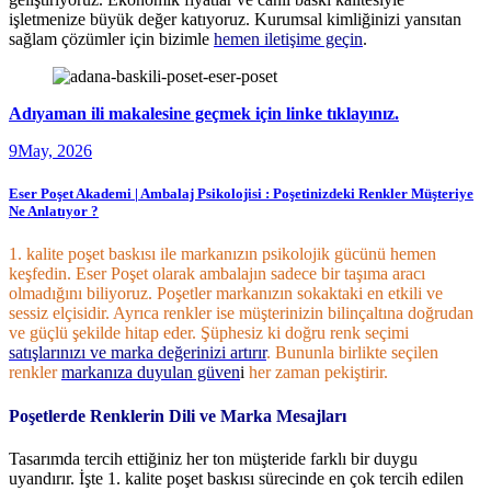
işletmenize büyük değer katıyoruz. Kurumsal kimliğinizi yansıtan
sağlam çözümler için bizimle
hemen iletişime geçin
.
Adıyaman ili makalesine geçmek için linke tıklayınız.
9
May, 2026
Eser Poşet Akademi | Ambalaj Psikolojisi : Poşetinizdeki Renkler Müşteriye
Ne Anlatıyor ?
1. kalite poşet baskısı ile markanızın psikolojik gücünü hemen
keşfedin. Eser Poşet olarak ambalajın sadece bir taşıma aracı
olmadığını biliyoruz. Poşetler markanızın sokaktaki en etkili ve
sessiz elçisidir. Ayrıca renkler ise müşterinizin bilinçaltına doğrudan
ve güçlü şekilde hitap eder. Şüphesiz ki doğru renk seçimi
satışlarınızı ve marka değerinizi artırır
. Bununla birlikte seçilen
renkler
markanıza duyulan güven
i
her zaman pekiştirir.
Poşetlerde Renklerin Dili ve Marka Mesajları
Tasarımda tercih ettiğiniz her ton müşteride farklı bir duygu
uyandırır. İşte 1. kalite poşet baskısı sürecinde en çok tercih edilen