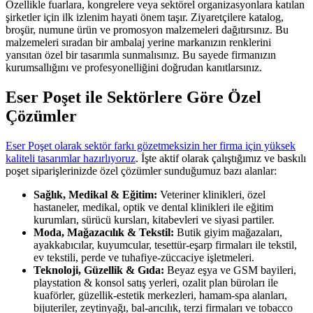
Özellikle fuarlara, kongrelere veya sektörel organizasyonlara katılan
şirketler için ilk izlenim hayati önem taşır. Ziyaretçilere katalog,
broşür, numune ürün ve promosyon malzemeleri dağıtırsınız. Bu
malzemeleri sıradan bir ambalaj yerine markanızın renklerini
yansıtan özel bir tasarımla sunmalısınız. Bu sayede firmanızın
kurumsallığını ve profesyonelliğini doğrudan kanıtlarsınız.
Eser Poşet ile Sektörlere Göre Özel
Çözümler
Eser Poşet olarak sektör farkı gözetmeksizin her firma için yüksek
kaliteli tasarımlar hazırlıyoruz
. İşte aktif olarak çalıştığımız ve baskılı
poşet siparişlerinizde özel çözümler sunduğumuz bazı alanlar:
Sağlık, Medikal & Eğitim:
Veteriner klinikleri, özel
hastaneler, medikal, optik ve dental klinikleri ile eğitim
kurumları, sürücü kursları, kitabevleri ve siyasi partiler.
Moda, Mağazacılık & Tekstil:
Butik giyim mağazaları,
ayakkabıcılar, kuyumcular, tesettür-eşarp firmaları ile tekstil,
ev tekstili, perde ve tuhafiye-züccaciye işletmeleri.
Teknoloji, Güzellik & Gıda:
Beyaz eşya ve GSM bayileri,
playstation & konsol satış yerleri, ozalit plan büroları ile
kuaförler, güzellik-estetik merkezleri, hamam-spa alanları,
bijuteriler, zeytinyağı, bal-arıcılık, terzi firmaları ve tobacco