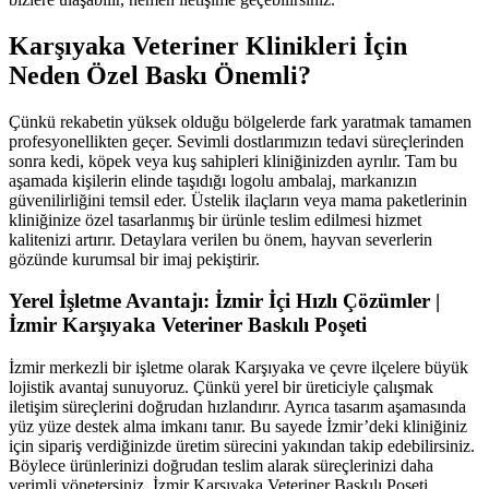
Karşıyaka Veteriner Klinikleri İçin
Neden Özel Baskı Önemli?
Çünkü rekabetin yüksek olduğu bölgelerde fark yaratmak tamamen
profesyonellikten geçer. Sevimli dostlarımızın tedavi süreçlerinden
sonra kedi, köpek veya kuş sahipleri kliniğinizden ayrılır. Tam bu
aşamada kişilerin elinde taşıdığı logolu ambalaj, markanızın
güvenilirliğini temsil eder. Üstelik ilaçların veya mama paketlerinin
kliniğinize özel tasarlanmış bir ürünle teslim edilmesi hizmet
kalitenizi artırır. Detaylara verilen bu önem, hayvan severlerin
gözünde kurumsal bir imaj pekiştirir.
Yerel İşletme Avantajı: İzmir İçi Hızlı Çözümler |
İzmir Karşıyaka Veteriner Baskılı Poşeti
İzmir merkezli bir işletme olarak Karşıyaka ve çevre ilçelere büyük
lojistik avantaj sunuyoruz. Çünkü yerel bir üreticiyle çalışmak
iletişim süreçlerini doğrudan hızlandırır. Ayrıca tasarım aşamasında
yüz yüze destek alma imkanı tanır. Bu sayede İzmir’deki kliniğiniz
için sipariş verdiğinizde üretim sürecini yakından takip edebilirsiniz.
Böylece ürünlerinizi doğrudan teslim alarak süreçlerinizi daha
verimli yönetersiniz. İzmir Karşıyaka Veteriner Baskılı Poşeti