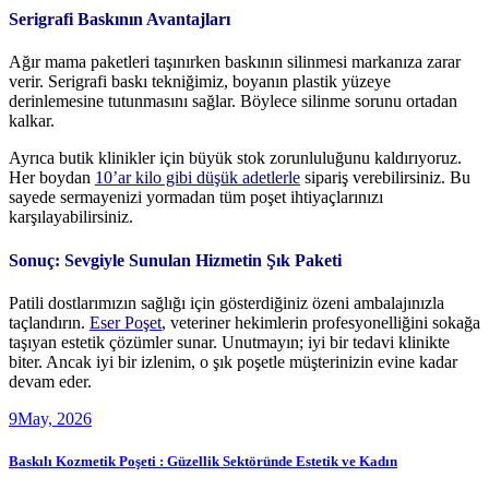
Serigrafi Baskının Avantajları
Ağır mama paketleri taşınırken baskının silinmesi markanıza zarar
verir. Serigrafi baskı tekniğimiz, boyanın plastik yüzeye
derinlemesine tutunmasını sağlar. Böylece silinme sorunu ortadan
kalkar.
Ayrıca butik klinikler için büyük stok zorunluluğunu kaldırıyoruz.
Her boydan
10’ar kilo gibi düşük adetlerle
sipariş verebilirsiniz. Bu
sayede sermayenizi yormadan tüm poşet ihtiyaçlarınızı
karşılayabilirsiniz.
Sonuç: Sevgiyle Sunulan Hizmetin Şık Paketi
Patili dostlarımızın sağlığı için gösterdiğiniz özeni ambalajınızla
taçlandırın.
Eser Poşet
, veteriner hekimlerin profesyonelliğini sokağa
taşıyan estetik çözümler sunar. Unutmayın; iyi bir tedavi klinikte
biter. Ancak iyi bir izlenim, o şık poşetle müşterinizin evine kadar
devam eder.
9
May, 2026
Baskılı Kozmetik Poşeti : Güzellik Sektöründe Estetik ve Kadın