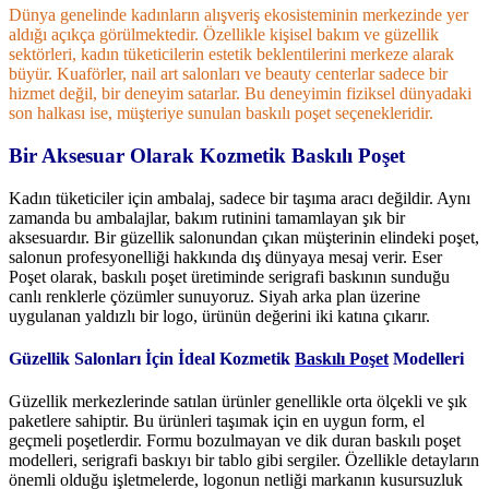
Dünya genelinde kadınların alışveriş ekosisteminin merkezinde yer
aldığı açıkça görülmektedir. Özellikle kişisel bakım ve güzellik
sektörleri, kadın tüketicilerin estetik beklentilerini merkeze alarak
büyür. Kuaförler, nail art salonları ve beauty centerlar sadece bir
hizmet değil, bir deneyim satarlar. Bu deneyimin fiziksel dünyadaki
son halkası ise, müşteriye sunulan baskılı poşet seçenekleridir.
Bir Aksesuar Olarak Kozmetik Baskılı Poşet
Kadın tüketiciler için ambalaj, sadece bir taşıma aracı değildir. Aynı
zamanda bu ambalajlar, bakım rutinini tamamlayan şık bir
aksesuardır. Bir güzellik salonundan çıkan müşterinin elindeki poşet,
salonun profesyonelliği hakkında dış dünyaya mesaj verir. Eser
Poşet olarak, baskılı poşet üretiminde serigrafi baskının sunduğu
canlı renklerle çözümler sunuyoruz. Siyah arka plan üzerine
uygulanan yaldızlı bir logo, ürünün değerini iki katına çıkarır.
Güzellik Salonları İçin İdeal Kozmetik
Baskılı Poşet
Modelleri
Güzellik merkezlerinde satılan ürünler genellikle orta ölçekli ve şık
paketlere sahiptir. Bu ürünleri taşımak için en uygun form, el
geçmeli poşetlerdir. Formu bozulmayan ve dik duran baskılı poşet
modelleri, serigrafi baskıyı bir tablo gibi sergiler. Özellikle detayların
önemli olduğu işletmelerde, logonun netliği markanın kusursuzluk