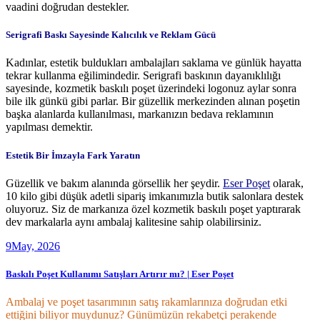
vaadini doğrudan destekler.
Serigrafi Baskı Sayesinde Kalıcılık ve Reklam Gücü
Kadınlar, estetik buldukları ambalajları saklama ve günlük hayatta
tekrar kullanma eğilimindedir. Serigrafi baskının dayanıklılığı
sayesinde, kozmetik baskılı poşet üzerindeki logonuz aylar sonra
bile ilk günkü gibi parlar. Bir güzellik merkezinden alınan poşetin
başka alanlarda kullanılması, markanızın bedava reklamının
yapılması demektir.
Estetik Bir İmzayla Fark Yaratın
Güzellik ve bakım alanında görsellik her şeydir.
Eser Poşet
olarak,
10 kilo gibi düşük adetli sipariş imkanımızla butik salonlara destek
oluyoruz. Siz de markanıza özel kozmetik baskılı poşet yaptırarak
dev markalarla aynı ambalaj kalitesine sahip olabilirsiniz.
9
May, 2026
Baskılı Poşet Kullanımı Satışları Artırır mı? | Eser Poşet
Ambalaj ve poşet tasarımının satış rakamlarınıza doğrudan etki
ettiğini biliyor muydunuz? Günümüzün rekabetçi perakende