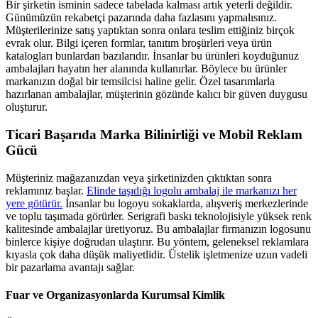
Bir şirketin isminin sadece tabelada kalması artık yeterli değildir.
Günümüzün rekabetçi pazarında daha fazlasını yapmalısınız.
Müşterilerinize satış yaptıktan sonra onlara teslim ettiğiniz birçok
evrak olur. Bilgi içeren formlar, tanıtım broşürleri veya ürün
katalogları bunlardan bazılarıdır. İnsanlar bu ürünleri koyduğunuz
ambalajları hayatın her alanında kullanırlar. Böylece bu ürünler
markanızın doğal bir temsilcisi haline gelir. Özel tasarımlarla
hazırlanan ambalajlar, müşterinin gözünde kalıcı bir güven duygusu
oluşturur.
Ticari Başarıda Marka Bilinirliği ve Mobil Reklam
Gücü
Müşteriniz mağazanızdan veya şirketinizden çıktıktan sonra
reklamınız başlar.
Elinde taşıdığı logolu ambalaj ile markanızı her
yere götürür.
İnsanlar bu logoyu sokaklarda, alışveriş merkezlerinde
ve toplu taşımada görürler. Serigrafi baskı teknolojisiyle yüksek renk
kalitesinde ambalajlar üretiyoruz. Bu ambalajlar firmanızın logosunu
binlerce kişiye doğrudan ulaştırır. Bu yöntem, geleneksel reklamlara
kıyasla çok daha düşük maliyetlidir. Üstelik işletmenize uzun vadeli
bir pazarlama avantajı sağlar.
Fuar ve Organizasyonlarda Kurumsal Kimlik