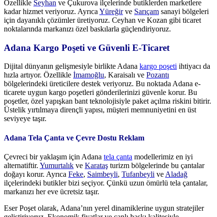
Özellikle
Seyhan
ve Çukurova ilçelerinde butiklerden marketlere
kadar hizmet veriyoruz. Ayrıca
Yüreğir
ve
Sarıçam
sanayi bölgeleri
için dayanıklı çözümler üretiyoruz. Ceyhan ve Kozan gibi ticaret
noktalarında markanızı özel baskılarla güçlendiriyoruz.
Adana
Kargo Poşeti ve Güvenli E-Ticaret
Dijital dünyanın gelişmesiyle birlikte Adana
kargo poşeti
ihtiyacı da
hızla artıyor. Özellikle
İmamoğlu
, Karaisalı ve
Pozantı
bölgelerindeki üreticilere destek veriyoruz. Bu noktada Adana e-
ticarete uygun kargo poşetleri gönderilerinizi güvenle korur. Bu
poşetler, özel yapışkan bant teknolojisiyle paket açılma riskini bitirir.
Üstelik yırtılmaya dirençli yapısı, müşteri memnuniyetini en üst
seviyeye taşır.
Adana Tela Çanta ve Çevre Dostu Reklam
Çevreci bir yaklaşım için Adana
tela çanta
modellerimiz en iyi
alternatiftir.
Yumurtalık
ve
Karataş
turizm bölgelerinde bu çantalar
doğayı korur. Ayrıca
Feke
,
Saimbeyli
,
Tufanbeyli
ve
Aladağ
ilçelerindeki butikler bizi seçiyor. Çünkü uzun ömürlü tela çantalar,
markanızı her eve ücretsiz taşır.
Eser Poşet olarak, Adana’nın yerel dinamiklerine uygun stratejiler
geliştiriyoruz. Ekonomik fiyatlar ve canlı baskı kalitesiyle