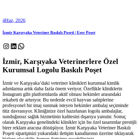
4
Haz, 2026
İzmir Karşıyaka Veteriner Baskılı Poşeti | Eser Poşet
Instagram
LinkedIn
WhatsApp
İzmir, Karşıyaka Veterinerlere Özel
Kurumsal Logolu Baskılı Poşet
İzmir ve Karşıyaka’daki veteriner klinikleri kurumsal kimlik
adımlarına artık daha fazla önem veriyor. Özellikle kliniklerin
Instagram gibi platformlarda aktif olması hekimler arasındaki
rekabeti de artırıyor. Bu nedenle evcil hayvan sahiplerine
profesyonel bir imaj sunmak isteyen hekimler ambalaj seçiminde
titiz davranıyor. Kliniğinize özel hazırlanan logolu ambalajlar,
sunduğunuz sağlık hizmetinin kalitesini dışarıya yansıtır. Sonuç
olarak Karşıyaka genelindeki klinikler için bu özel tasarımlar prestijli
birer reklam aracına dönüşüyor. İzmir Karşıyaka Veteriner Baskılı
Poşeti siparişinizi yukarıdaki iletişim kanallarının üzerine tıklayarak
bizlere ulaşabilir, hemen iletişime geçebilirsiniz.