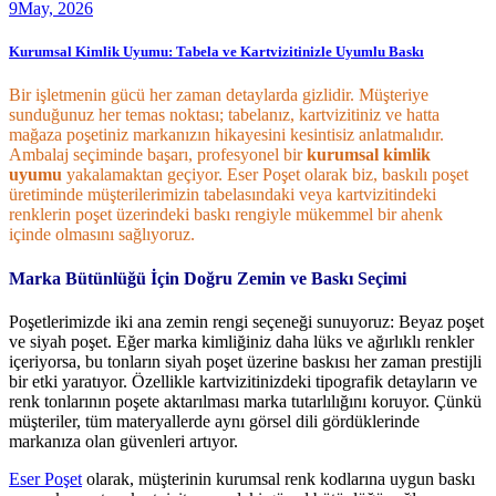
9
May, 2026
Kurumsal Kimlik Uyumu: Tabela ve Kartvizitinizle Uyumlu Baskı
Bir işletmenin gücü her zaman detaylarda gizlidir. Müşteriye
sunduğunuz her temas noktası; tabelanız, kartvizitiniz ve hatta
mağaza poşetiniz markanızın hikayesini kesintisiz anlatmalıdır.
Ambalaj seçiminde başarı, profesyonel bir
kurumsal kimlik
uyumu
yakalamaktan geçiyor. Eser Poşet olarak biz, baskılı poşet
üretiminde müşterilerimizin tabelasındaki veya kartvizitindeki
renklerin poşet üzerindeki baskı rengiyle mükemmel bir ahenk
içinde olmasını sağlıyoruz.
Marka Bütünlüğü İçin Doğru Zemin ve Baskı Seçimi
Poşetlerimizde iki ana zemin rengi seçeneği sunuyoruz: Beyaz poşet
ve siyah poşet. Eğer marka kimliğiniz daha lüks ve ağırlıklı renkler
içeriyorsa, bu tonların siyah poşet üzerine baskısı her zaman prestijli
bir etki yaratıyor. Özellikle kartvizitinizdeki tipografik detayların ve
renk tonlarının poşete aktarılması marka tutarlılığını koruyor. Çünkü
müşteriler, tüm materyallerde aynı görsel dili gördüklerinde
markanıza olan güvenleri artıyor.
Eser Poşet
olarak, müşterinin kurumsal renk kodlarına uygun baskı