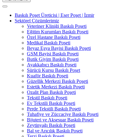
Baskılı Poşet Üreticisi | Eser Poşet | İzmir
Sektörel Çözümlerimiz
Veteriner Kliniği Baskılı Poşeti
Eğitim Kurumları Baskılı Poşeti
Özel Hastane Baskılı Poşeti
Medikal Baskılı Poşeti
Beyaz Eşya Bayisi Baskılı Poşeti
GSM Bayisi Baskılı Poşeti
Butik Giyim Baskılı Poşeti
Ayakkabıcı Baskılı Poşeti
Sürücü Kursu Baskılı Poşet
Kuaför Baskılı Poşeti
Güzellik Merkezi Baskılı Poşeti
Estetik Merkezi Baskılı Poşeti
Ozalit Plan Baskılı Poşeti
Tekstil Baskılı Poşeti
Ev Tekstili Baskılı Poşeti
Perde Tekstili Baskılı Poşeti
Tuhafiye ve Züccaciye Baskılı Poşeti
Bijuteri ve Aksesuar Baskılı Poşeti
Zeytinyağı Baskılı Poşeti
Bal ve Arıcılık Baskılı Poşeti
Terzi Baskılı Poşeti