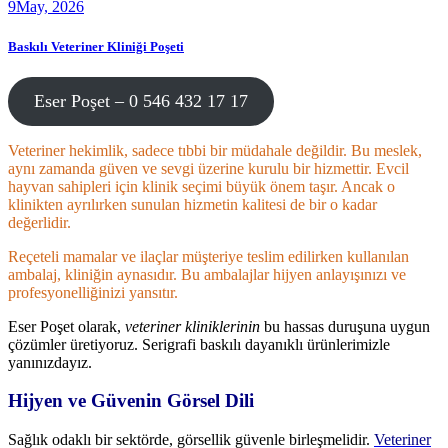
9
May, 2026
Baskılı Veteriner Kliniği Poşeti
Eser Poşet – 0 546 432 17 17
Veteriner hekimlik, sadece tıbbi bir müdahale değildir. Bu meslek,
aynı zamanda güven ve sevgi üzerine kurulu bir hizmettir. Evcil
hayvan sahipleri için klinik seçimi büyük önem taşır. Ancak o
klinikten ayrılırken sunulan hizmetin kalitesi de bir o kadar
değerlidir.
Reçeteli mamalar ve ilaçlar müşteriye teslim edilirken kullanılan
ambalaj, kliniğin aynasıdır. Bu ambalajlar hijyen anlayışınızı ve
profesyonelliğinizi yansıtır.
Eser Poşet olarak,
veteriner kliniklerinin
bu hassas duruşuna uygun
çözümler üretiyoruz. Serigrafi baskılı dayanıklı ürünlerimizle
yanınızdayız.
Hijyen ve Güvenin Görsel Dili
Sağlık odaklı bir sektörde, görsellik güvenle birleşmelidir.
Veteriner