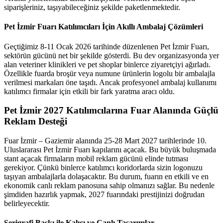
siparişleriniz, taşıyabileceğiniz şekilde paketlenmektedir.
Pet İzmir Fuarı Katılımcıları İçin Akıllı Ambalaj Çözümleri
Geçtiğimiz 8-11 Ocak 2026 tarihinde düzenlenen Pet İzmir Fuarı,
sektörün gücünü net bir şekilde gösterdi. Bu dev organizasyonda yer
alan veteriner klinikleri ve pet shoplar binlerce ziyaretçiyi ağırladı.
Özellikle fuarda broşür veya numune ürünlerin logolu bir ambalajla
verilmesi markaları öne taşıdı. Ancak profesyonel ambalaj kullanımı
katılımcı firmalar için etkili bir fark yaratma aracı oldu.
Pet İzmir 2027 Katılımcılarına Fuar Alanında Güçlü
Reklam Desteği
Fuar İzmir – Gaziemir alanında 25-28 Mart 2027 tarihlerinde 10.
Uluslararası Pet İzmir Fuarı kapılarını açacak. Bu büyük buluşmada
stant açacak firmaların mobil reklam gücünü elinde tutması
gerekiyor. Çünkü binlerce katılımcı koridorlarda sizin logonuzu
taşıyan ambalajlarla dolaşacaktır. Bu durum, fuarın en etkili ve en
ekonomik canlı reklam panosuna sahip olmanızı sağlar. Bu nedenle
şimdiden hazırlık yapmak, 2027 fuarındaki prestijinizi doğrudan
belirleyecektir.
Serigrafi Baskı ile Kalıcı ve Canlı Tasarımlar