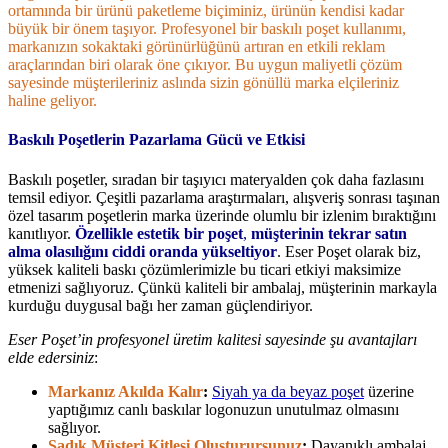
ortamında bir ürünü paketleme biçiminiz, ürünün kendisi kadar
büyük bir önem taşıyor. Profesyonel bir baskılı poşet kullanımı,
markanızın sokaktaki görünürlüğünü artıran en etkili reklam
araçlarından biri olarak öne çıkıyor. Bu uygun maliyetli çözüm
sayesinde müşterileriniz aslında sizin gönüllü marka elçileriniz
haline geliyor.
Baskılı Poşetlerin Pazarlama Gücü ve Etkisi
Baskılı poşetler, sıradan bir taşıyıcı materyalden çok daha fazlasını
temsil ediyor. Çeşitli pazarlama araştırmaları, alışveriş sonrası taşınan
özel tasarım poşetlerin marka üzerinde olumlu bir izlenim bıraktığını
kanıtlıyor.
Özellikle estetik bir poşet
,
müşterinin tekrar satın
alma olasılığını ciddi oranda yükseltiyor
. Eser Poşet olarak biz,
yüksek kaliteli baskı çözümlerimizle bu ticari etkiyi maksimize
etmenizi sağlıyoruz. Çünkü kaliteli bir ambalaj, müşterinin markayla
kurduğu duygusal bağı her zaman güçlendiriyor.
Eser Poşet’in profesyonel üretim kalitesi sayesinde şu avantajları
elde edersiniz
:
Markanız Akılda Kalır
:
Siyah ya da beyaz poşet
üzerine
yaptığımız canlı baskılar logonuzun unutulmaz olmasını
sağlıyor.
Sadık Müşteri Kitlesi Oluşturursunuz
:
Dayanıklı ambalaj