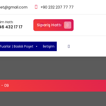
set@gmail.com
+90 232 237 77 77
şim Hattı
Sipariş Hattı
46 432 17 17
Fuarlar | Baskılı Poşet
İletişim
-
09