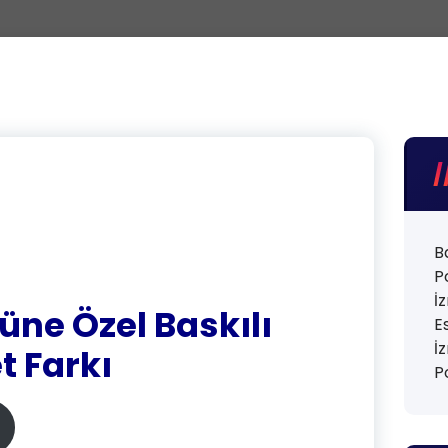
B
P
İ
ne Özel Baskılı
E
İ
t Farkı
P