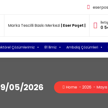
eserpo
İleti
Marka Tescilli Baskı Merkezi
| Eser Poşet |
0 5
ektörel Çözümlerimiz
81 İlimiz
Ambalaj Çözümleri
09/05/2026
Home
-
2026
-
Mayıs