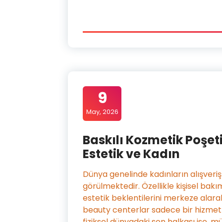
9
May, 2026
Baskılı Kozmetik Poşeti
Estetik ve Kadın
Dünya genelinde kadınların alışveri
görülmektedir. Özellikle kişisel bakım
estetik beklentilerini merkeze alarak
beauty centerlar sadece bir hizmet 
fiziksel dünyadaki son halkası ise, m