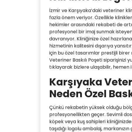
İzmir ve Karşıyaka’daki veteriner kli
fazla önem veriyor. Özellikle klinikl
hekimler arasındaki rekabeti de artı
profesyonel bir imaj sunmak isteyen
davranıyor. Kliniğinize özel hazırla
hizmetinin kalitesini dışarıya yansıtı
için bu özel tasarımlar prestijli bir
Veteriner Baskılı Poşeti siparişinizi y
tıklayarak bizlere ulaşabilir, hemen il
Karşıyaka Veteri
Neden Özel Bas
Çünkü rekabetin yüksek olduğu bö
profesyonellikten geçer. Sevimli dos
köpek veya kuş sahipleri kliniğinizde
taşıdığı logolu ambalaj, markanızın gü