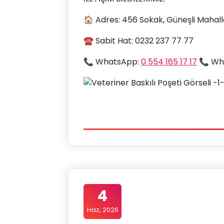
🏠 Adres: 456 Sokak, Güneşli Mahalle
☎ Sabit Hat: 0232 237 77 77
📞 WhatsApp:
0 554 165 17 17
📞 Wh
4
Haz, 2026