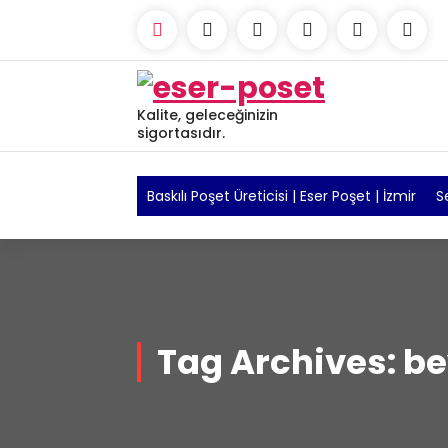
Skip
to
content
Kalite, geleceğinizin
sigortasıdır.
Baskılı Poşet Üreticisi | Eser Poşet | İzmir
S
Tag Archives: b