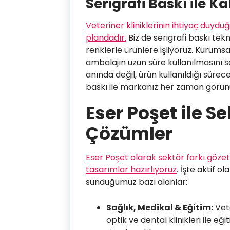
Serigrafi Baskı ile K
Veteriner kliniklerinin ihtiyaç duydu
plandadır.
Biz de serigrafi baskı tekn
renklerle ürünlere işliyoruz. Kurumsa
ambalajın uzun süre kullanılmasını s
anında değil, ürün kullanıldığı sürec
baskı ile markanız her zaman görünü
Eser Poşet ile S
Çözümler
Eser Poşet olarak sektör farkı gözetm
tasarımlar hazırlıyoruz
. İşte aktif o
sunduğumuz bazı alanlar:
Sağlık, Medikal & Eğitim:
Vete
optik ve dental klinikleri ile eğ