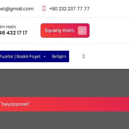
set@gmail.com
+90 232 237 77 77
şim Hattı
Sipariş Hattı
46 432 17 17
Fuarlar | Baskılı Poşet
İletişim
 "beyazposet"