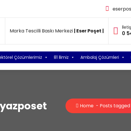
eserpo
İleti
Marka Tescilli Baskı Merkezi
| Eser Poşet |
0 5
ektörel Çözümlerimiz
81 İlimiz
Ambalaj Çözümleri
eyazposet
Home
-
Posts tagged