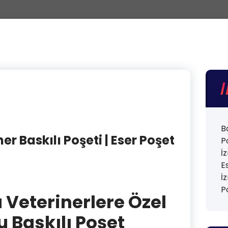
B
er Baskılı Poşeti | Eser Poşet
P
İ
E
İ
P
 Veterinerlere Özel
 Baskılı Poşet