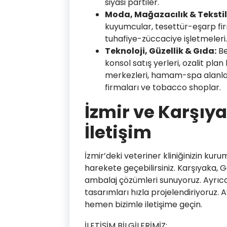
siyasi partiler.
Moda, Mağazacılık & Tekstil
kuyumcular, tesettür-eşarp firma
tuhafiye-züccaciye işletmeleri.
Teknoloji, Güzellik & Gıda:
Be
konsol satış yerleri, ozalit plan 
merkezleri, hamam-spa alanları, 
firmaları ve tobacco shoplar.
İzmir ve Karşıya
İletişim
İzmir’deki veteriner kliniğinizin kur
harekete geçebilirsiniz. Karşıyaka, Ga
ambalaj çözümleri sunuyoruz. Ayrıca
tasarımları hızla projelendiriyoruz. 
hemen bizimle iletişime geçin.
İLETİŞİM BİLGİLERİMİZ: