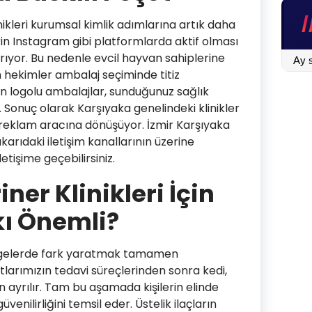
nikleri kurumsal kimlik adımlarına artık daha
erin Instagram gibi platformlarda aktif olması
BLOG
rıyor. Bu nedenle evcil hayvan sahiplerine
İÇİN
 hekimler ambalaj seçiminde titiz
TIKLA
nan logolu ambalajlar, sunduğunuz sağlık
r. Sonuç olarak Karşıyaka genelindeki klinikler
er reklam aracına dönüşüyor. İzmir Karşıyaka
ukarıdaki iletişim kanallarının üzerine
etişime geçebilirsiniz.
ner Klinikleri İçin
kı Önemli?
lgelerde fark yaratmak tamamen
tlarımızın tedavi süreçlerinden sonra kedi,
n ayrılır. Tam bu aşamada kişilerin elinde
venilirliğini temsil eder. Üstelik ilaçların