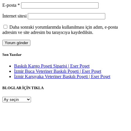
E-posta
*
İnternet sitesi
Daha sonraki yorumlarımda kullanılması için adım, e-posta
adresim ve site adresim bu tarayıcıya kaydedilsin.
Son Yazılar
Baskılı Kargo Poşeti Siparişi | Eser Poşet
İzmir Buca Veteriner Baskılı Poşeti | Eser Poşet
İzmir Karşıyaka Veteriner Baskılı Poşeti | Eser Poşet
BLOGLAR İÇİN TIKLA
BLOGLAR
İÇİN
TIKLA