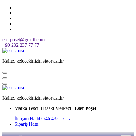
Skip
to
content
eserposet@gmail.com
+90 232 237 77 77
Kalite, geleceğinizin sigortasıdır.
Kalite, geleceğinizin sigortasıdır.
Marka Tescilli Baskı Merkezi
| Eser Poşet |
İletişim Hattı
0 546 432 17 17
Sipariş Hattı