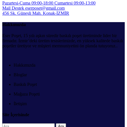
Pazartesi-Cuma 09:00-18:00
Cumartesi 09:00-13:00
Mail Destek
eserposet@gmail.com
456 Sk. Güneşli Mah.
Konak-İZMİR
Hakkımızda
Eser Poşet, 15 yılı aşkın süredir baskılı poşet üretiminde lider bir
firmadır. İzmir’deki üretim tesislerimizde, en yüksek kalitede baskılı
poşetler üretiyor ve müşteri memnuniyetini ön planda tutuyoruz..
Hakkımızda
Bloglar
Baskılı Poşet
Mağaza Poşeti
İletişim
Site İçerisinde
Arama: