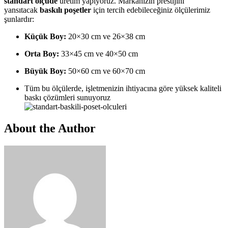
standart ölçüde
üretim yapıyoruz. Markanızın prestijini
yansıtacak
baskılı poşetler
için tercih edebileceğiniz ölçülerimiz
şunlardır:
Küçük Boy:
20×30 cm ve 26×38 cm
Orta Boy:
33×45 cm ve 40×50 cm
Büyük Boy:
50×60 cm ve 60×70 cm
Tüm bu ölçülerde, işletmenizin ihtiyacına göre yüksek kaliteli
baskı çözümleri sunuyoruz
About the Author