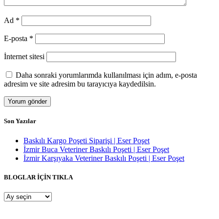
Ad
*
E-posta
*
İnternet sitesi
Daha sonraki yorumlarımda kullanılması için adım, e-posta
adresim ve site adresim bu tarayıcıya kaydedilsin.
Son Yazılar
Baskılı Kargo Poşeti Siparişi | Eser Poşet
İzmir Buca Veteriner Baskılı Poşeti | Eser Poşet
İzmir Karşıyaka Veteriner Baskılı Poşeti | Eser Poşet
BLOGLAR İÇİN TIKLA
BLOGLAR
İÇİN
TIKLA