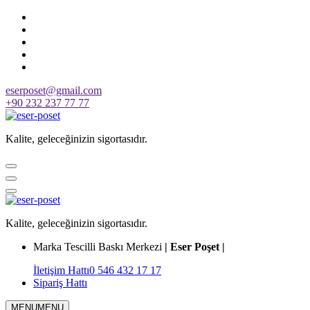
Skip
to
content
eserposet@gmail.com
+90 232 237 77 77
Kalite, geleceğinizin sigortasıdır.
Kalite, geleceğinizin sigortasıdır.
Marka Tescilli Baskı Merkezi
| Eser Poşet |
İletişim Hattı
0 546 432 17 17
Sipariş Hattı
MENU
MENU