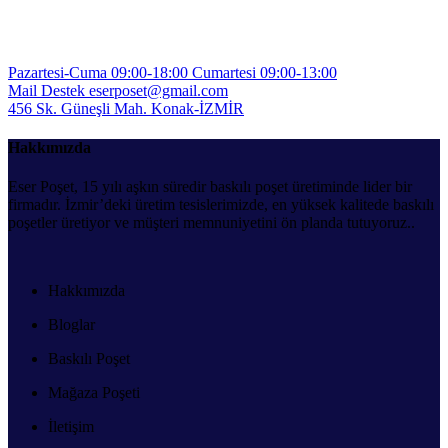
Pazartesi-Cuma 09:00-18:00
Cumartesi 09:00-13:00
Mail Destek
eserposet@gmail.com
456 Sk. Güneşli Mah.
Konak-İZMİR
Hakkımızda
Eser Poşet, 15 yılı aşkın süredir baskılı poşet üretiminde lider bir
firmadır. İzmir’deki üretim tesislerimizde, en yüksek kalitede baskılı
poşetler üretiyor ve müşteri memnuniyetini ön planda tutuyoruz..
Hakkımızda
Bloglar
Baskılı Poşet
Mağaza Poşeti
İletişim