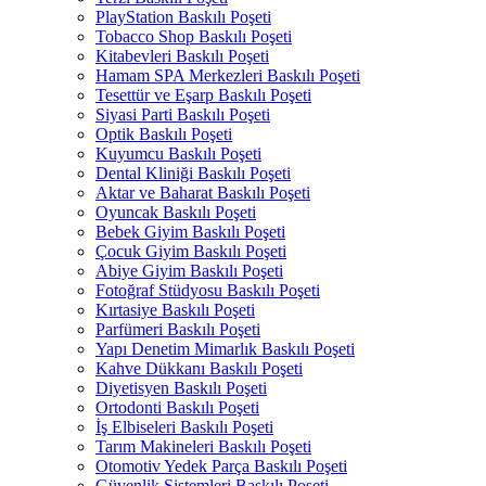
PlayStation Baskılı Poşeti
Tobacco Shop Baskılı Poşeti
Kitabevleri Baskılı Poşeti
Hamam SPA Merkezleri Baskılı Poşeti
Tesettür ve Eşarp Baskılı Poşeti
Siyasi Parti Baskılı Poşeti
Optik Baskılı Poşeti
Kuyumcu Baskılı Poşeti
Dental Kliniği Baskılı Poşeti
Aktar ve Baharat Baskılı Poşeti
Oyuncak Baskılı Poşeti
Bebek Giyim Baskılı Poşeti
Çocuk Giyim Baskılı Poşeti
Abiye Giyim Baskılı Poşeti
Fotoğraf Stüdyosu Baskılı Poşeti
Kırtasiye Baskılı Poşeti
Parfümeri Baskılı Poşeti
Yapı Denetim Mimarlık Baskılı Poşeti
Kahve Dükkanı Baskılı Poşeti
Diyetisyen Baskılı Poşeti
Ortodonti Baskılı Poşeti
İş Elbiseleri Baskılı Poşeti
Tarım Makineleri Baskılı Poşeti
Otomotiv Yedek Parça Baskılı Poşeti
Güvenlik Sistemleri Baskılı Poşeti