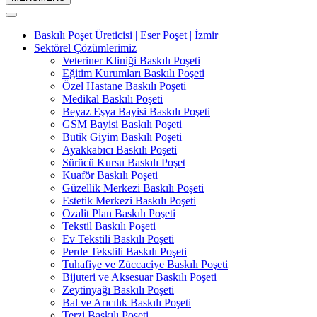
Baskılı Poşet Üreticisi | Eser Poşet | İzmir
Sektörel Çözümlerimiz
Veteriner Kliniği Baskılı Poşeti
Eğitim Kurumları Baskılı Poşeti
Özel Hastane Baskılı Poşeti
Medikal Baskılı Poşeti
Beyaz Eşya Bayisi Baskılı Poşeti
GSM Bayisi Baskılı Poşeti
Butik Giyim Baskılı Poşeti
Ayakkabıcı Baskılı Poşeti
Sürücü Kursu Baskılı Poşet
Kuaför Baskılı Poşeti
Güzellik Merkezi Baskılı Poşeti
Estetik Merkezi Baskılı Poşeti
Ozalit Plan Baskılı Poşeti
Tekstil Baskılı Poşeti
Ev Tekstili Baskılı Poşeti
Perde Tekstili Baskılı Poşeti
Tuhafiye ve Züccaciye Baskılı Poşeti
Bijuteri ve Aksesuar Baskılı Poşeti
Zeytinyağı Baskılı Poşeti
Bal ve Arıcılık Baskılı Poşeti
Terzi Baskılı Poşeti