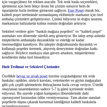
için vazgeçilmez bir reklam aracıdır. Tek renk baskı seçenekleri,
işletmeniz için hem bütçe dostu bir çözüm sunuyor hem de
siparişlerin hızla üretime girmesini sağlıyor.
Eser Poşet
olarak biz,
kaliteli poşet üretiminde uzmanlaşmış ekibimizle markanız için özel
ambalaj çözümleri geliştiriyoruz. Çünkü biliyoruz ki doğru tasarım,
markanızın hafızalarda kalma oranını doğrudan artırıyor.
Sektörel verilere göre “baskılı mağaza poşetleri” ve “kaliteli poşet”
aramaları son dönemde sürekli artış gösteriyor. Bu talep artışı aslında
müşterilerin ambalajda dayanıklılık ve estetiği ne kadar
önemsediğini kanıtlıyor. Bu talepler doğrultusunda dayanıklı ve
kullanışlı poşetler üretmek, alışveriş deneyimine doğrudan katkı
sağlıyor. Böylece markaya olan güven artarken, müşterileriniz
kendilerini daha özel hissediyor.
Hızlı Teslimat ve Sektörel Çözümler
Özellikle
beyaz ve siyah poşet
üzerine uyguladığımız tek renk
baskılar; optikler, sürücü kursları, veterinerler ve giyim mağazaları
gibi çok çeşitli işletmelerin ihtiyaçlarına hızla cevap veriyor. Üstelik
onaylanan tasarımlarınızı sadece 5-7 iş günü içerisinde teslim
ediyoruz. Bu sayede yoğun kampanya dönemlerinde dahi
operasyonel hızınızdan ödün vermiyorsunuz. Tam aksine standart
poşetlerin dışına çıkarak kurumsal kimliğinizi kaliteli baskılarla
taçlandırıyorsunuz.