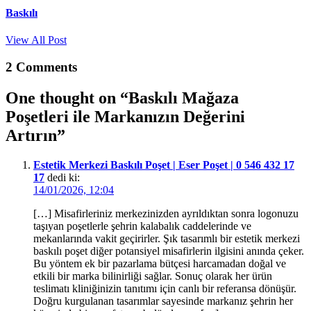
Baskılı
View All Post
2 Comments
One thought on “
Baskılı Mağaza
Poşetleri ile Markanızın Değerini
Artırın
”
Estetik Merkezi Baskılı Poşet | Eser Poşet | 0 546 432 17
17
dedi ki:
14/01/2026, 12:04
[…] Misafirleriniz merkezinizden ayrıldıktan sonra logonuzu
taşıyan poşetlerle şehrin kalabalık caddelerinde ve
mekanlarında vakit geçirirler. Şık tasarımlı bir estetik merkezi
baskılı poşet diğer potansiyel misafirlerin ilgisini anında çeker.
Bu yöntem ek bir pazarlama bütçesi harcamadan doğal ve
etkili bir marka bilinirliği sağlar. Sonuç olarak her ürün
teslimatı kliniğinizin tanıtımı için canlı bir referansa dönüşür.
Doğru kurgulanan tasarımlar sayesinde markanız şehrin her