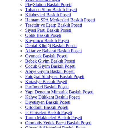
PlayStation Baskılı Poşeti
Tobacco Shop Baskılı Poşeti
Kitabevleri Baskılı Poşeti
Hamam SPA Merkezleri Baskılı Poşeti
Tesettür ve Eşarp Baskılı Poşeti
Siyasi Parti Baskılı Poşeti
Optik Baskılı Poşeti
Kuyumcu Baskılı Poşeti
Dental Kliniği Baskılı Poşeti
Aktar ve Baharat Baskılı Poşeti
Oyuncak Baskılı Poşeti
Bebek Giyim Baskılı Poşeti
Çocuk Giyim Baskılı Poşeti
Abiye Giyim Baskılı Poşeti
Fotoğraf Stüdyosu Baskılı Poşeti
Kırtasiye Baskılı Poşeti
Parfümeri Baskılı Poşeti
Yapı Denetim Mimarlık Baskılı Poşeti
Kahve Dükkanı Baskılı Poşeti
Diyetisyen Baskılı Poşeti
Ortodonti Baskılı Poşeti
İş Elbiseleri Baskılı Poşeti
Tarım Makineleri Baskılı Poşeti
Otomotiv Yedek Parça Baskılı Poşeti
Güvenlik Sistemleri Baskılı Poşeti