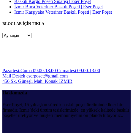
Baskılı Kargo Poşeti Siparişi | Eser Poşet
İzmir Buca Veteriner Baskılı Poşeti | Eser Poşet
İzmir Karşıyaka Veteriner Baskılı Poşeti | Eser Poşet
BLOGLAR İÇİN TIKLA
BLOGLAR
İÇİN
TIKLA
Pazartesi-Cuma 09:00-18:00
Cumartesi 09:00-13:00
Mail Destek
eserposet@gmail.com
456 Sk. Güneşli Mah.
Konak-İZMİR
Hakkımızda
Eser Poşet, 15 yılı aşkın süredir baskılı poşet üretiminde lider bir
firmadır. İzmir’deki üretim tesislerimizde, en yüksek kalitede baskılı
poşetler üretiyor ve müşteri memnuniyetini ön planda tutuyoruz..