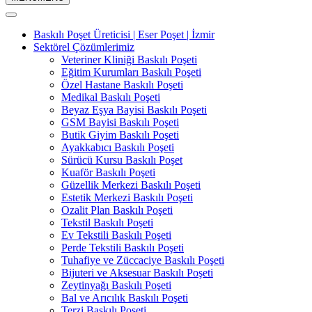
Baskılı Poşet Üreticisi | Eser Poşet | İzmir
Sektörel Çözümlerimiz
Veteriner Kliniği Baskılı Poşeti
Eğitim Kurumları Baskılı Poşeti
Özel Hastane Baskılı Poşeti
Medikal Baskılı Poşeti
Beyaz Eşya Bayisi Baskılı Poşeti
GSM Bayisi Baskılı Poşeti
Butik Giyim Baskılı Poşeti
Ayakkabıcı Baskılı Poşeti
Sürücü Kursu Baskılı Poşet
Kuaför Baskılı Poşeti
Güzellik Merkezi Baskılı Poşeti
Estetik Merkezi Baskılı Poşeti
Ozalit Plan Baskılı Poşeti
Tekstil Baskılı Poşeti
Ev Tekstili Baskılı Poşeti
Perde Tekstili Baskılı Poşeti
Tuhafiye ve Züccaciye Baskılı Poşeti
Bijuteri ve Aksesuar Baskılı Poşeti
Zeytinyağı Baskılı Poşeti
Bal ve Arıcılık Baskılı Poşeti
Terzi Baskılı Poşeti