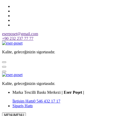
Skip
to
content
eserposet@gmail.com
+90 232 237 77 77
Kalite, geleceğinizin sigortasıdır.
Kalite, geleceğinizin sigortasıdır.
Marka Tescilli Baskı Merkezi
| Eser Poşet |
İletişim Hattı
0 546 432 17 17
Sipariş Hattı
MENU
MENU