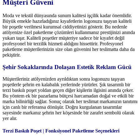
Müşteri Güveni
Moda ve tekstil dünyasında sunum kalitesi işçilik kadar önemlidir.
Büyük emekle hazırladığınız kıyafetlerin logonuzu taşıyan kaliteli
bir poşetle verilmesi kurumsal ciddiyetinizi gösterir. Bu nedenle
atölyenize özel paketleme çözümleri kullanmanız prestijinizi anında
yukarı taşır. Kaliteli poşetler müşteriye sadece bir kıyafet değil
profesyonel bir terzilik hizmeti aldığını hissettirir. Profesyonel
paketleme müşterilerinizin size olan güvenini her teslimatta daha da
pekiştirir.
Şehir Sokaklarında Dolaşan Estetik Reklam Gücü
Müşterileriniz atölyenizden ayrıldıktan sonra logonuzu taşıyan
poşetlerle şehrin en kalabalık yerlerinde yürürler. Şık tasarımlı bir
terzi baskılı poşet yoldan geçen diğer kişilerin ilgisini anında çeker.
Bu yöntem ek bir pazarlama bütçesi harcamadan doğal ve etkili bir
marka bilinirliği sağlar. Sonuç olarak her teslimat markanızın tanıtımı
için canlı bir referansa dönüşür. Doğru kurgulanan tasarımlar
sayesinde markanız şehrin her köşesinde bir zarafet sembolü olarak
yer alır.
Terzi Baskılı Poşet |
Fonksiyonel Paketleme Seçenekleri