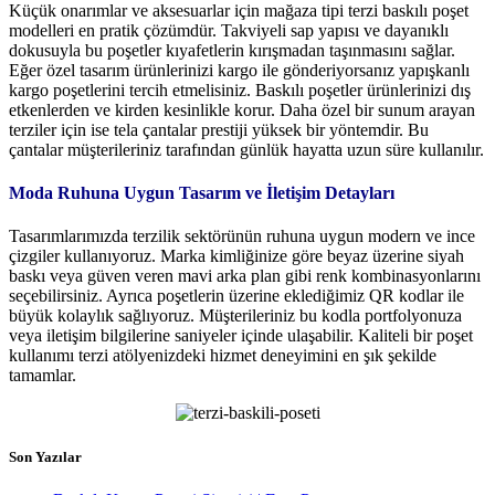
Küçük onarımlar ve aksesuarlar için mağaza tipi terzi baskılı poşet
modelleri en pratik çözümdür. Takviyeli sap yapısı ve dayanıklı
dokusuyla bu poşetler kıyafetlerin kırışmadan taşınmasını sağlar.
Eğer özel tasarım ürünlerinizi kargo ile gönderiyorsanız yapışkanlı
kargo poşetlerini tercih etmelisiniz. Baskılı poşetler ürünlerinizi dış
etkenlerden ve kirden kesinlikle korur. Daha özel bir sunum arayan
terziler için ise tela çantalar prestiji yüksek bir yöntemdir. Bu
çantalar müşterileriniz tarafından günlük hayatta uzun süre kullanılır.
Moda Ruhuna Uygun Tasarım ve İletişim Detayları
Tasarımlarımızda terzilik sektörünün ruhuna uygun modern ve ince
çizgiler kullanıyoruz. Marka kimliğinize göre beyaz üzerine siyah
baskı veya güven veren mavi arka plan gibi renk kombinasyonlarını
seçebilirsiniz. Ayrıca poşetlerin üzerine eklediğimiz QR kodlar ile
büyük kolaylık sağlıyoruz. Müşterileriniz bu kodla portfolyonuza
veya iletişim bilgilerine saniyeler içinde ulaşabilir. Kaliteli bir poşet
kullanımı terzi atölyenizdeki hizmet deneyimini en şık şekilde
tamamlar.
Son Yazılar