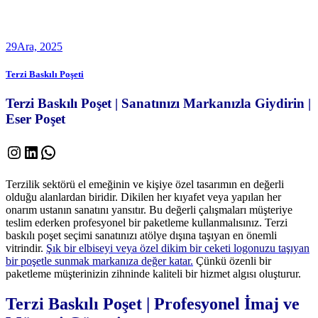
29
Ara, 2025
Terzi Baskılı Poşeti
Terzi Baskılı Poşet | Sanatınızı Markanızla Giydirin
|
Eser Poşet
Instagram
LinkedIn
WhatsApp
Terzilik sektörü el emeğinin ve kişiye özel tasarımın en değerli
olduğu alanlardan biridir. Dikilen her kıyafet veya yapılan her
onarım ustanın sanatını yansıtır. Bu değerli çalışmaları müşteriye
teslim ederken profesyonel bir paketleme kullanmalısınız. Terzi
baskılı poşet seçimi sanatınızı atölye dışına taşıyan en önemli
vitrindir.
Şık bir elbiseyi veya özel dikim bir ceketi logonuzu taşıyan
bir poşetle sunmak markanıza değer katar.
Çünkü özenli bir
paketleme müşterinizin zihninde kaliteli bir hizmet algısı oluşturur.
Terzi Baskılı Poşet |
Profesyonel İmaj ve