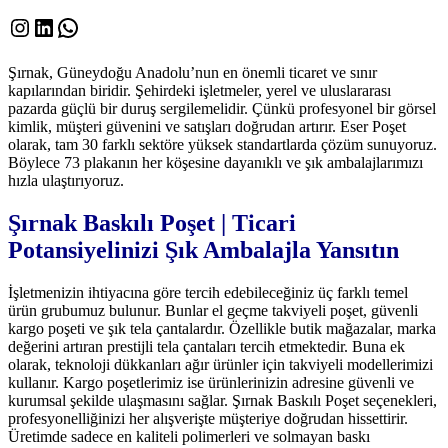
Instagram
LinkedIn
WhatsApp
Şırnak, Güneydoğu Anadolu’nun en önemli ticaret ve sınır
kapılarından biridir. Şehirdeki işletmeler, yerel ve uluslararası
pazarda güçlü bir duruş sergilemelidir. Çünkü profesyonel bir görsel
kimlik, müşteri güvenini ve satışları doğrudan artırır. Eser Poşet
olarak, tam 30 farklı sektöre yüksek standartlarda çözüm sunuyoruz.
Böylece 73 plakanın her köşesine dayanıklı ve şık ambalajlarımızı
hızla ulaştırıyoruz.
Şırnak Baskılı Poşet | Ticari
Potansiyelinizi Şık Ambalajla Yansıtın
İşletmenizin ihtiyacına göre tercih edebileceğiniz üç farklı temel
ürün grubumuz bulunur. Bunlar el geçme takviyeli poşet, güvenli
kargo poşeti ve şık tela çantalardır. Özellikle butik mağazalar, marka
değerini artıran prestijli tela çantaları tercih etmektedir. Buna ek
olarak, teknoloji dükkanları ağır ürünler için takviyeli modellerimizi
kullanır. Kargo poşetlerimiz ise ürünlerinizin adresine güvenli ve
kurumsal şekilde ulaşmasını sağlar. Şırnak Baskılı Poşet seçenekleri,
profesyonelliğinizi her alışverişte müşteriye doğrudan hissettirir.
Üretimde sadece en kaliteli polimerleri ve solmayan baskı