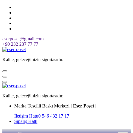
Skip
to
content
eserposet@gmail.com
+90 232 237 77 77
Kalite, geleceğinizin sigortasıdır.
Kalite, geleceğinizin sigortasıdır.
Marka Tescilli Baskı Merkezi
| Eser Poşet |
İletişim Hattı
0 546 432 17 17
Sipariş Hattı