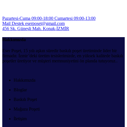
Pazartesi-Cuma 09:00-18:00
Cumartesi 09:00-13:00
Mail Destek
eserposet@gmail.com
456 Sk. Güneşli Mah.
Konak-İZMİR
Hakkımızda
Eser Poşet, 15 yılı aşkın süredir baskılı poşet üretiminde lider bir
firmadır. İzmir’deki üretim tesislerimizde, en yüksek kalitede baskılı
poşetler üretiyor ve müşteri memnuniyetini ön planda tutuyoruz..
Hakkımızda
Bloglar
Baskılı Poşet
Mağaza Poşeti
İletişim