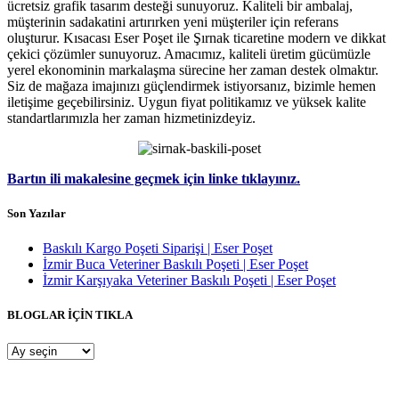
ücretsiz grafik tasarım desteği sunuyoruz. Kaliteli bir ambalaj,
müşterinin sadakatini artırırken yeni müşteriler için referans
oluşturur. Kısacası Eser Poşet ile Şırnak ticaretine modern ve dikkat
çekici çözümler sunuyoruz. Amacımız, kaliteli üretim gücümüzle
yerel ekonominin markalaşma sürecine her zaman destek olmaktır.
Siz de mağaza imajınızı güçlendirmek istiyorsanız, bizimle hemen
iletişime geçebilirsiniz. Uygun fiyat politikamız ve yüksek kalite
standartlarımızla her zaman hizmetinizdeyiz.
Bartın ili makalesine geçmek için linke tıklayınız.
Son Yazılar
Baskılı Kargo Poşeti Siparişi | Eser Poşet
İzmir Buca Veteriner Baskılı Poşeti | Eser Poşet
İzmir Karşıyaka Veteriner Baskılı Poşeti | Eser Poşet
BLOGLAR İÇİN TIKLA
BLOGLAR
İÇİN
TIKLA