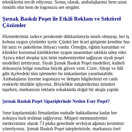
tekniklerini tercih ediyoruz. Sonuç olarak, ambalajlarınız hem uzun
ömürlü olur hem de logonuzu net sergiler.
Şırnak Baskılı Poşet ile Etkili Reklam ve Sektörel
Çözümler
Hizmetlerimiz sadece perakende dükkanlarıyla sınırlı olmayıp, her iş
koluna uygun çözümler içerir. Çünkü her ticari girişimin kendine has
bir tarzı ve paketleme ihtiyacı vardır. Örneğin, eğitim kurumları ve
klinikler kurumsal kimliklerine uygun tasarımları sıklıkla talep eder.
Ayrıca tekel shoplar için ürün mahremiyetini sağlayan siyah poşet
modelleri üretiyoruz. Siyah Şırnak Baskılı Poşet modelleri, kaliteli
dokusuyla bölge esnafına büyük güven verir. Cizre, Silopi ve İdil
gibi ilçelerdeki tüm işletmeler bu imkanlardan yararlanabilir.
Ambalajların üzerine logonuzu ve iletişim bilgilerinizi en canlı
renklerle titizlikle işliyoruz. Böylelikle müşterileriniz ürünleri
taşırken, markanızın reklamı sokaklarda doğal bir akışla yapılır.
Şırnak Baskılı Poşet Siparişlerinde Neden Eser Poşet?
Sınır kapılarındaki firmalardan mahalle bakkallarına kadar her
noktaya hızlı teslimat sağlıyoruz. Müşteri memnuniyetini
merkezimize alarak 73 plaka genelinde sevkiyat ağımızı kesintisiz
yönetiyoruz. Şırnak Baskılı Poşet taleplerinizde, markanıza özel