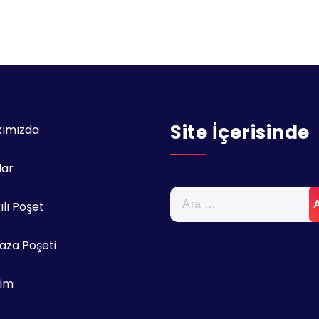
Site İçerisinde
kımızda
lar
Arama:
ılı Poşet
za Poşeti
şim