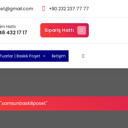
set@gmail.com
+90 232 237 77 77
şim Hattı
Sipariş Hattı
46 432 17 17
Fuarlar | Baskılı Poşet
İletişim
 "samsunbaskiliposet"