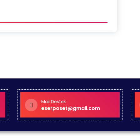
Mail Destek
eserposet@gmail.com