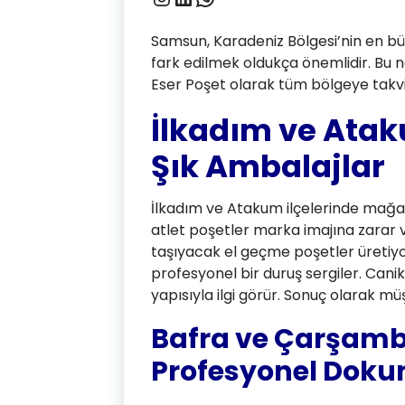
Samsun, Karadeniz Bölgesi’nin en büy
fark edilmek oldukça önemlidir. Bu ne
Eser Poşet olarak tüm bölgeye takvi
İlkadım ve Atak
Şık Ambalajlar
İlkadım ve Atakum ilçelerinde mağaz
atlet poşetler marka imajına zarar v
taşıyacak el geçme poşetler üretiyor
profesyonel bir duruş sergiler. Cani
yapısıyla ilgi görür. Sonuç olarak müş
Bafra ve Çarşamb
Profesyonel Doku