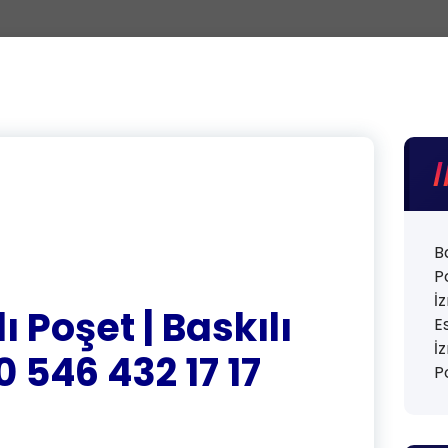
B
P
İ
 Poşet | Baskılı
E
İ
0 546 432 17 17
P