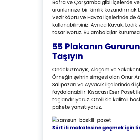
Bafra ve Çarşamba gibi ilçelerde yer
ürünlerinize bir kimlik kazandırmak b
Vezirköprü ve Havza ilçelerinde de ö
kullanabilirsiniz. Ayrıca Kavak, Ladik
tasarlıyoruz. Bu ambalajlar kurumsal 
55 Plakanın Gururun
Taşıyın
Ondokuzmayıs, Alaçam ve Yakakent’
Örneğin şehrin simgesi olan Onur Anıt
Salıpazarı ve Ayvacık ilçelerindeki
faydalanabilir. Kısacası Eser Poşet 
taçlandırıyoruz. Özellikle kaliteli b
pakete yansıtıyoruz.
Siirt ili makalesine geçmek için li