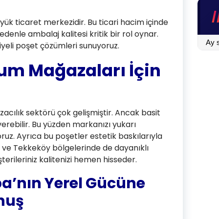
ük ticaret merkezidir. Bu ticari hacim içinde
denle ambalaj kalitesi kritik bir rol oynar.
BLOG
yeli poşet çözümleri sunuyoruz.
İÇİN
TIKLA
um Mağazaları İçin
acılık sektörü çok gelişmiştir. Ancak basit
erebilir. Bu yüzden markanızı yukarı
uz. Ayrıca bu poşetler estetik baskılarıyla
k ve Tekkeköy bölgelerinde de dayanıklı
terileriniz kalitenizi hemen hisseder.
a’nın Yerel Gücüne
nuş