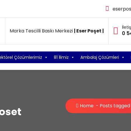
eserpo
İleti
Marka Tescilli Baskı Merkezi
| Eser Poşet |
0 5
ektörel Çözümlerimiz
81 İlimiz
Ambalaj Çözümleri
Home
-
Posts tagged
oset