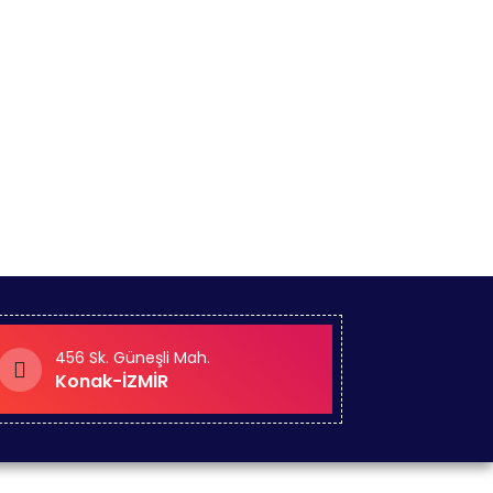
456 Sk. Güneşli Mah.
Konak-İZMİR