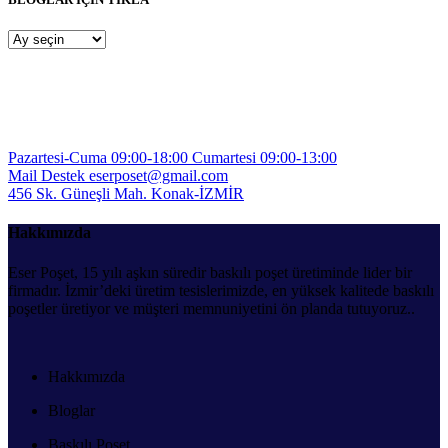
BLOGLAR
İÇİN
TIKLA
Pazartesi-Cuma 09:00-18:00
Cumartesi 09:00-13:00
Mail Destek
eserposet@gmail.com
456 Sk. Güneşli Mah.
Konak-İZMİR
Hakkımızda
Eser Poşet, 15 yılı aşkın süredir baskılı poşet üretiminde lider bir
firmadır. İzmir’deki üretim tesislerimizde, en yüksek kalitede baskılı
poşetler üretiyor ve müşteri memnuniyetini ön planda tutuyoruz..
Hakkımızda
Bloglar
Baskılı Poşet