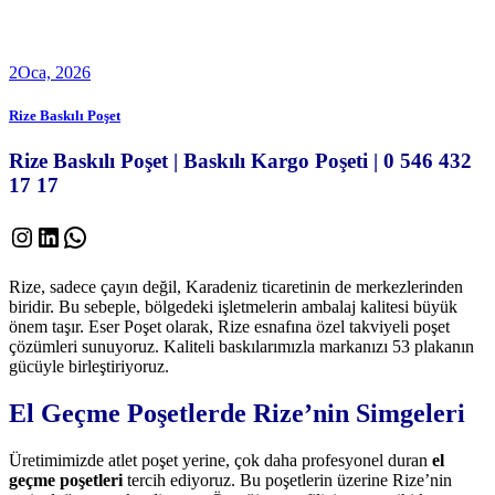
2
Oca, 2026
Rize Baskılı Poşet
Rize Baskılı Poşet | Baskılı Kargo Poşeti | 0 546 432
17 17
Instagram
LinkedIn
WhatsApp
Rize, sadece çayın değil, Karadeniz ticaretinin de merkezlerinden
biridir. Bu sebeple, bölgedeki işletmelerin ambalaj kalitesi büyük
önem taşır. Eser Poşet olarak, Rize esnafına özel takviyeli poşet
çözümleri sunuyoruz. Kaliteli baskılarımızla markanızı 53 plakanın
gücüyle birleştiriyoruz.
El Geçme Poşetlerde Rize’nin Simgeleri
Üretimimizde atlet poşet yerine, çok daha profesyonel duran
el
geçme poşetleri
tercih ediyoruz. Bu poşetlerin üzerine Rize’nin