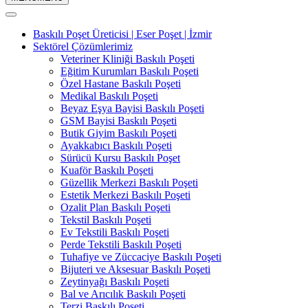
Baskılı Poşet Üreticisi | Eser Poşet | İzmir
Sektörel Çözümlerimiz
Veteriner Kliniği Baskılı Poşeti
Eğitim Kurumları Baskılı Poşeti
Özel Hastane Baskılı Poşeti
Medikal Baskılı Poşeti
Beyaz Eşya Bayisi Baskılı Poşeti
GSM Bayisi Baskılı Poşeti
Butik Giyim Baskılı Poşeti
Ayakkabıcı Baskılı Poşeti
Sürücü Kursu Baskılı Poşet
Kuaför Baskılı Poşeti
Güzellik Merkezi Baskılı Poşeti
Estetik Merkezi Baskılı Poşeti
Ozalit Plan Baskılı Poşeti
Tekstil Baskılı Poşeti
Ev Tekstili Baskılı Poşeti
Perde Tekstili Baskılı Poşeti
Tuhafiye ve Züccaciye Baskılı Poşeti
Bijuteri ve Aksesuar Baskılı Poşeti
Zeytinyağı Baskılı Poşeti
Bal ve Arıcılık Baskılı Poşeti
Terzi Baskılı Poşeti