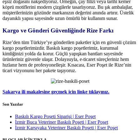
eşsiz doğasını nakşediyoruz. Örneğin, çay filizi veya tarihi kemer
köprü motiflerini modern çizgilerle tasarlıyoruz. Bu şık ambalajlar,
müşterilerinizin gözünde markanızın değerini anında artırır. Üstelik
dayanıklı yapısı sayesinde uzun ömürlü bir kullanım sunar.
Kargo ve Gönderi Güvenliğinde Rize Farkı
Rize’den tüm Türkiye’ye gönderilen paketler için en güvenli çözüm
kargo poşetlerimizdir. Baskılı kargo poşetlerimiz, kurumsal
kimliğinizi yolda da korur. Güçlü yapışkan bantları sayesinde
ürünleriniz güvenle ulaşır. Dolayısıyla, e-ticaret süreçleriniz hem
hızlanır hem de profesyonelleşir. Kısacası, Eser Poşet ile Rize’nin
ticari vizyonunu her pakete taşıyoruz.
Sakarya ili makalesine geçmek için linke tıklayınız.
Son Yazılar
Baskılı Kargo Poşeti Siparişi | Eser Poşet
İzmir Buca Veteriner Baskılı Poşeti | Eser Poşet
İzmir Karşıyaka Veteriner Baskılı Poşeti | Eser Poşet
BLOGLAR İÇİN TIKLA