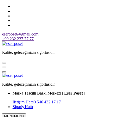
Skip
to
content
eserposet@gmail.com
+90 232 237 77 77
Kalite, geleceğinizin sigortasıdır.
Kalite, geleceğinizin sigortasıdır.
Marka Tescilli Baskı Merkezi
| Eser Poşet |
İletişim Hattı
0 546 432 17 17
Sipariş Hattı
MENU
MENU