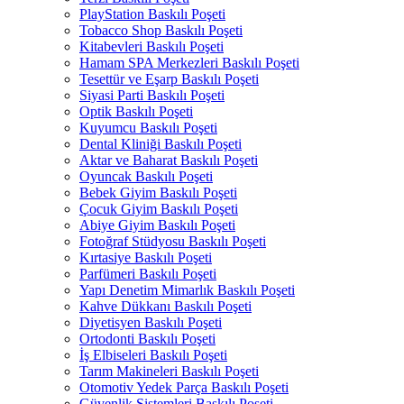
PlayStation Baskılı Poşeti
Tobacco Shop Baskılı Poşeti
Kitabevleri Baskılı Poşeti
Hamam SPA Merkezleri Baskılı Poşeti
Tesettür ve Eşarp Baskılı Poşeti
Siyasi Parti Baskılı Poşeti
Optik Baskılı Poşeti
Kuyumcu Baskılı Poşeti
Dental Kliniği Baskılı Poşeti
Aktar ve Baharat Baskılı Poşeti
Oyuncak Baskılı Poşeti
Bebek Giyim Baskılı Poşeti
Çocuk Giyim Baskılı Poşeti
Abiye Giyim Baskılı Poşeti
Fotoğraf Stüdyosu Baskılı Poşeti
Kırtasiye Baskılı Poşeti
Parfümeri Baskılı Poşeti
Yapı Denetim Mimarlık Baskılı Poşeti
Kahve Dükkanı Baskılı Poşeti
Diyetisyen Baskılı Poşeti
Ortodonti Baskılı Poşeti
İş Elbiseleri Baskılı Poşeti
Tarım Makineleri Baskılı Poşeti
Otomotiv Yedek Parça Baskılı Poşeti
Güvenlik Sistemleri Baskılı Poşeti