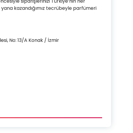
esiyle siparişlerinizi Türkiye’nin her
bu yana kazandığımız tecrübeyle parfümeri
si, No: 13/A Konak / İzmir