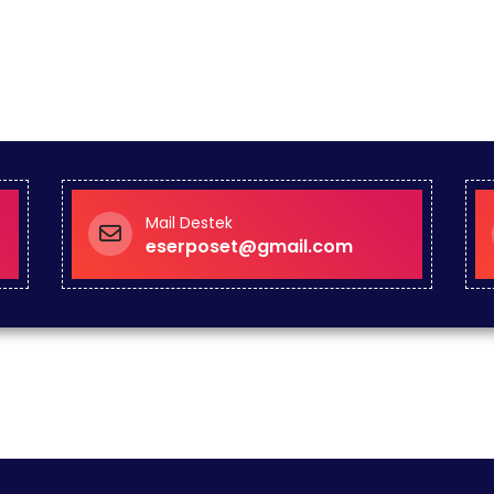
Mail Destek
eserposet@gmail.com