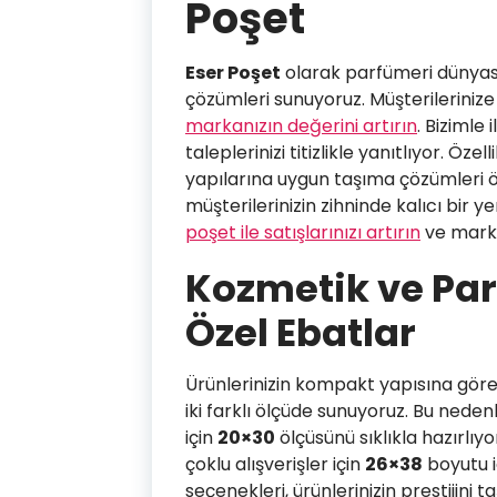
Poşet
Eser Poşet
olarak parfümeri dünyası
çözümleri sunuyoruz. Müşterileriniz
markanızın değerini artırın
. Bizimle
taleplerinizi titizlikle yanıtlıyor. Öze
yapılarına uygun taşıma çözümleri 
müşterilerinizin zihninde kalıcı bir y
poşet ile satışlarınızı artırın
ve marka 
Kozmetik ve Par
Özel Ebatlar
Ürünlerinizin kompakt yapısına gör
iki farklı ölçüde sunuyoruz. Bu nede
için
20×30
ölçüsünü sıklıkla hazırlı
çoklu alışverişler için
26×38
boyutu i
seçenekleri, ürünlerinizin prestijini 