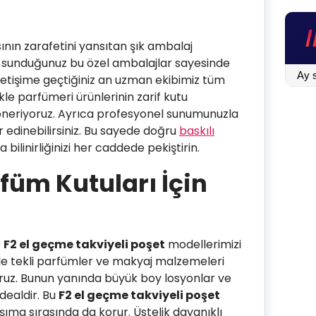
nın zarafetini yansıtan şık ambalaj
e sunduğunuz bu özel ambalajlar sayesinde
BLOG
 iletişime geçtiğiniz an uzman ekibimiz tüm
İÇİN
llikle parfümeri ürünlerinin zarif kutu
TIKLA
öneriyoruz. Ayrıca profesyonel sunumunuzla
er edinebilirsiniz. Bu sayede doğru
baskılı
bilinirliğinizi her caddede pekiştirin.
füm Kutuları İçin
e
F2 el geçme takviyeli poşet
modellerimizi
nle tekli parfümler ve makyaj malzemeleri
yoruz. Bunun yanında büyük boy losyonlar ve
dealdir. Bu
F2 el geçme takviyeli poşet
taşıma sırasında da korur. Üstelik dayanıklı