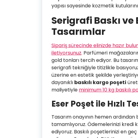
yapısı sayesinde kozmetik kutularını
Serigrafi Baskı ve
Tasarımlar
Sipariş sürecinde elinizde hazır bul
iletiyorsunuz
. Parfümeri mağazalarım
gold tonları tercih ediyor. Bu tasar
serigrafi tekniğiyle titizlikle basıyoru
üzerine en estetik şekilde yerleştiriyo
dayanıklı
baskılı kargo poşeti
üret
maliyetiyle
minimum 10 kg baskılı p
Eser Poşet ile Hızlı 
Tasarım onayının hemen ardından ba
tamamlıyoruz. Ödemelerinizi kredi kar
ediyoruz. Baskılı poşetlerinizi en ge