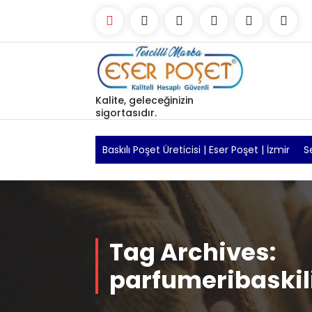
Skip
to
content
Kalite, geleceğinizin
sigortasıdır.
Baskılı Poşet Üreticisi | Eser Poşet | İzmir
S
Tag Archives:
parfumeribaskil