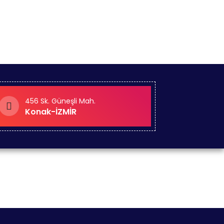
456 Sk. Güneşli Mah.
Konak-İZMİR