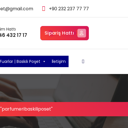
set@gmail.com
+90 232 237 77 77
şim Hattı
Sipariş Hattı
46 432 17 17
Fuarlar | Baskılı Poşet
İletişim
"parfumeribaskiliposet"