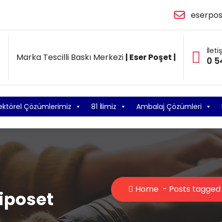
eserpo
İleti
Marka Tescilli Baskı Merkezi
| Eser Poşet |
0 5
ektörel Çözümlerimiz
81 İlimiz
Ambalaj Çözümleri
Home
-
Posts tagged 
iposet