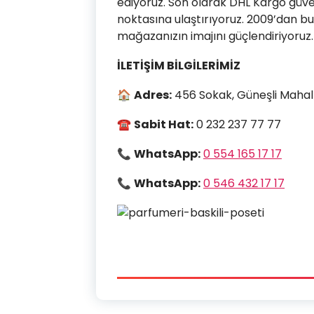
ediyoruz. Son olarak DHL Kargo güvenc
noktasına ulaştırıyoruz. 2009’dan 
mağazanızın imajını güçlendiriyoruz.
İLETİŞİM BİLGİLERİMİZ
🏠
Adres:
456 Sokak, Güneşli Mahalle
☎
Sabit Hat:
0 232 237 77 77
📞
WhatsApp:
0 554 165 17 17
📞
WhatsApp:
0 546 432 17 17