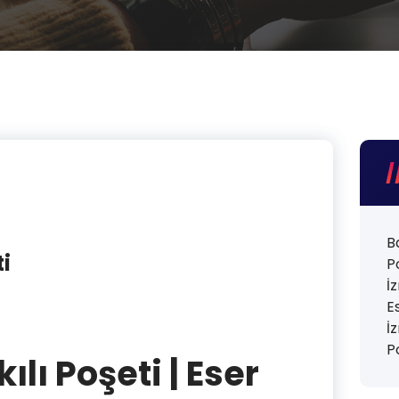
B
i
P
İ
E
İ
P
lı Poşeti | Eser