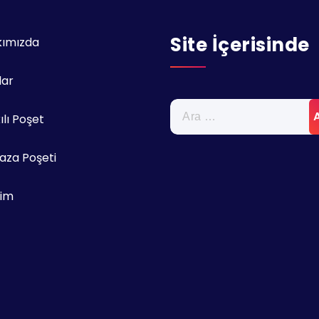
Site İçerisinde
kımızda
lar
Arama:
ılı Poşet
za Poşeti
şim