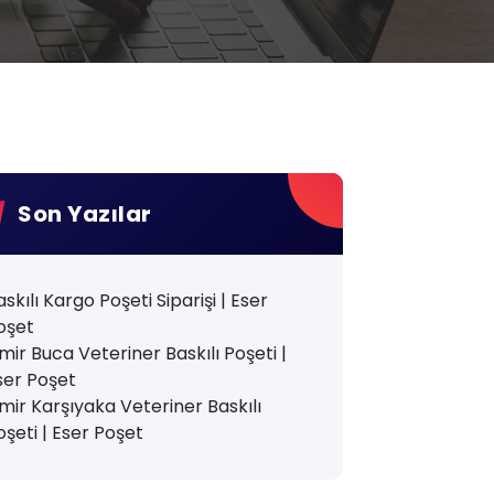
Son Yazılar
askılı Kargo Poşeti Siparişi | Eser
oşet
zmir Buca Veteriner Baskılı Poşeti |
ser Poşet
zmir Karşıyaka Veteriner Baskılı
oşeti | Eser Poşet