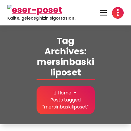
Skip
to
content
Kalite, geleceğinizin sigortasıdır.
Tag
Archives:
mersinbaski
liposet
Home
-
Posts tagged
"mersinbaskiliposet"