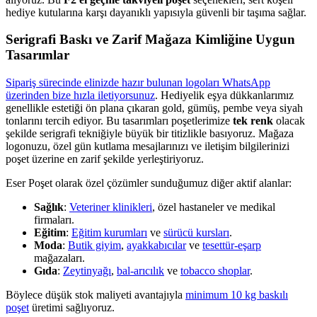
hediye kutularına karşı dayanıklı yapısıyla güvenli bir taşıma sağlar.
Serigrafi Baskı ve Zarif Mağaza Kimliğine Uygun
Tasarımlar
Sipariş sürecinde elinizde hazır bulunan logoları WhatsApp
üzerinden bize hızla iletiyorsunuz
. Hediyelik eşya dükkanlarımız
genellikle estetiği ön plana çıkaran gold, gümüş, pembe veya siyah
tonlarını tercih ediyor. Bu tasarımları poşetlerimize
tek renk
olacak
şekilde serigrafi tekniğiyle büyük bir titizlikle basıyoruz. Mağaza
logonuzu, özel gün kutlama mesajlarınızı ve iletişim bilgilerinizi
poşet üzerine en zarif şekilde yerleştiriyoruz.
Eser Poşet olarak özel çözümler sunduğumuz diğer aktif alanlar:
Sağlık
:
Veteriner klinikleri
, özel hastaneler ve medikal
firmaları.
Eğitim
:
Eğitim kurumları
ve
sürücü kursları
.
Moda
:
Butik giyim
,
ayakkabıcılar
ve
tesettür-eşarp
mağazaları.
Gıda
:
Zeytinyağı
,
bal-arıcılık
ve
tobacco shoplar
.
Böylece düşük stok maliyeti avantajıyla
minimum 10 kg baskılı
poşet
üretimi sağlıyoruz.