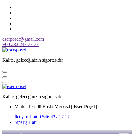
Skip
to
content
eserposet@gmail.com
+90 232 237 77 77
Kalite, geleceğinizin sigortasıdır.
Kalite, geleceğinizin sigortasıdır.
Marka Tescilli Baskı Merkezi
| Eser Poşet |
İletişim Hattı
0 546 432 17 17
Sipariş Hattı