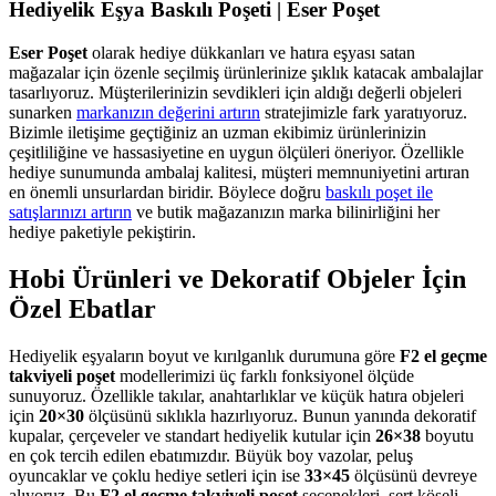
Hediyelik Eşya Baskılı Poşeti | Eser Poşet
Eser Poşet
olarak hediye dükkanları ve hatıra eşyası satan
mağazalar için özenle seçilmiş ürünlerinize şıklık katacak ambalajlar
tasarlıyoruz. Müşterilerinizin sevdikleri için aldığı değerli objeleri
sunarken
markanızın değerini artırın
stratejimizle fark yaratıyoruz.
Bizimle iletişime geçtiğiniz an uzman ekibimiz ürünlerinizin
çeşitliliğine ve hassasiyetine en uygun ölçüleri öneriyor. Özellikle
hediye sunumunda ambalaj kalitesi, müşteri memnuniyetini artıran
en önemli unsurlardan biridir. Böylece doğru
baskılı poşet ile
satışlarınızı artırın
ve butik mağazanızın marka bilinirliğini her
hediye paketiyle pekiştirin.
Hobi Ürünleri ve Dekoratif Objeler İçin
Özel Ebatlar
Hediyelik eşyaların boyut ve kırılganlık durumuna göre
F2 el geçme
takviyeli poşet
modellerimizi üç farklı fonksiyonel ölçüde
sunuyoruz. Özellikle takılar, anahtarlıklar ve küçük hatıra objeleri
için
20×30
ölçüsünü sıklıkla hazırlıyoruz. Bunun yanında dekoratif
kupalar, çerçeveler ve standart hediyelik kutular için
26×38
boyutu
en çok tercih edilen ebatımızdır. Büyük boy vazolar, peluş
oyuncaklar ve çoklu hediye setleri için ise
33×45
ölçüsünü devreye
alıyoruz. Bu
F2 el geçme takviyeli poşet
seçenekleri, sert köşeli