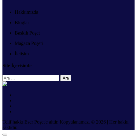
Hakkımızda
Bloglar
Baskılı Poşet
Mağaza Poşeti
İletişim
Site İçerisinde
Arama:
Telif hakkı Eser Poşet'e aittir. Kopyalanamaz. © 2026 | Her hakkı
saklıdır.