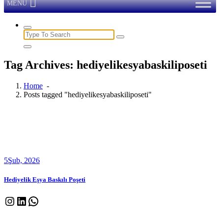
MENU
Search
for:
Tag Archives: hediyelikesyabaskiliposeti
Home
-
Posts tagged "hediyelikesyabaskiliposeti"
5
Şub, 2026
Hediyelik Eşya Baskılı Poşeti
Instagram
LinkedIn
WhatsApp