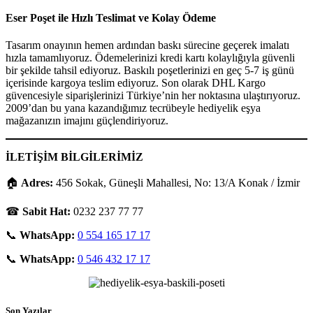
Eser Poşet ile Hızlı Teslimat ve Kolay Ödeme
Tasarım onayının hemen ardından baskı sürecine geçerek imalatı
hızla tamamlıyoruz. Ödemelerinizi kredi kartı kolaylığıyla güvenli
bir şekilde tahsil ediyoruz. Baskılı poşetlerinizi en geç 5-7 iş günü
içerisinde kargoya teslim ediyoruz. Son olarak DHL Kargo
güvencesiyle siparişlerinizi Türkiye’nin her noktasına ulaştırıyoruz.
2009’dan bu yana kazandığımız tecrübeyle hediyelik eşya
mağazanızın imajını güçlendiriyoruz.
İLETİŞİM BİLGİLERİMİZ
🏠
Adres:
456 Sokak, Güneşli Mahallesi, No: 13/A Konak / İzmir
☎
Sabit Hat:
0232 237 77 77
📞
WhatsApp:
0 554 165 17 17
📞
WhatsApp:
0 546 432 17 17
Son Yazılar