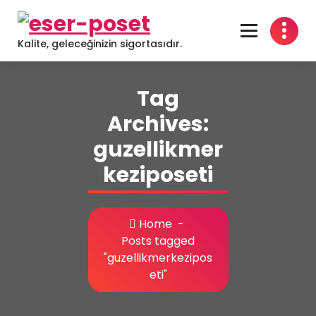
Skip
to
content
Kalite, geleceğinizin sigortasıdır.
Tag
Archives:
guzellikmer
keziposeti
Home
-
Posts tagged
"guzellikmerkezipos
eti"