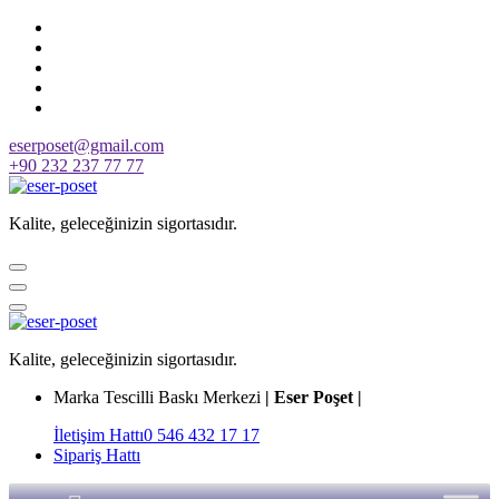
Skip
to
content
eserposet@gmail.com
+90 232 237 77 77
Kalite, geleceğinizin sigortasıdır.
Kalite, geleceğinizin sigortasıdır.
Marka Tescilli Baskı Merkezi
| Eser Poşet |
İletişim Hattı
0 546 432 17 17
Sipariş Hattı