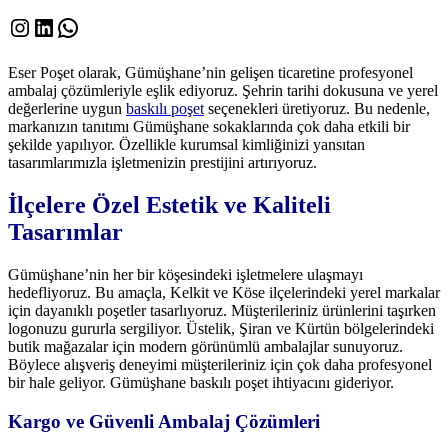
Instagram
LinkedIn
WhatsApp
Eser Poşet olarak, Gümüşhane’nin gelişen ticaretine profesyonel
ambalaj çözümleriyle eşlik ediyoruz. Şehrin tarihi dokusuna ve yerel
değerlerine uygun
baskılı poşet
seçenekleri üretiyoruz. Bu nedenle,
markanızın tanıtımı Gümüşhane sokaklarında çok daha etkili bir
şekilde yapılıyor. Özellikle kurumsal kimliğinizi yansıtan
tasarımlarımızla işletmenizin prestijini artırıyoruz.
İlçelere Özel Estetik ve Kaliteli
Tasarımlar
Gümüşhane’nin her bir köşesindeki işletmelere ulaşmayı
hedefliyoruz. Bu amaçla, Kelkit ve Köse ilçelerindeki yerel markalar
için dayanıklı poşetler tasarlıyoruz. Müşterileriniz ürünlerini taşırken
logonuzu gururla sergiliyor. Üstelik, Şiran ve Kürtün bölgelerindeki
butik mağazalar için modern görünümlü ambalajlar sunuyoruz.
Böylece alışveriş deneyimi müşterileriniz için çok daha profesyonel
bir hale geliyor. Gümüşhane baskılı poşet ihtiyacını gideriyor.
Kargo ve Güvenli Ambalaj Çözümleri