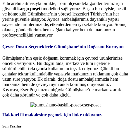
E-ticaretin artmasıyla birlikte, Torul ilçesindeki gönderileriniz için
güvenli
kargo poşeti
modelleri sağlıyoruz. Başka bir deyişle, pestil
ve köme gibi Gümüşhane’nin yöresel lezzetleri Türkiye’nin her
yerine güvenle ulaşıyor. Ayrıca, ambalajlarımız dayanıklı yapısı
sayesinde ürünlerinizi dış etkenlerden en iyi şekilde koruyor. Sonuç
olarak, gönderileriniz hem sağlam kalıyor hem de markanızın
profesyonelliğini yansıtıyor.
Çevre Dostu Seçeneklerle Gümüşhane’nin Doğasını Koruyun
Gümüşhane’nin eşsiz doğasını korumak için çevreci ürünlerimize
öncelik veriyoruz. Bu doğrultuda, merkez ve tüm ilçelerde
sürdürülebilir
tela çanta
kullanımını teşvik ediyoruz. Çünkü bu
çantalar tekrar kullanılabilir yapısıyla markanızın reklamını çok daha
uzun süre yapıyor. Ek olarak, doğa dostu ambalajlarımızla hem
markanızı hem de çevreyi aynı anda korumuş oluyorsunuz.
Kısacası, Eser Poşet uzmanlığıyla Gümüşhane’de markanız artık
çok daha görünür ve çok daha güçlü.
Hakkari ili makalesine geçmek için linke tıklayınız.
Son Yazılar