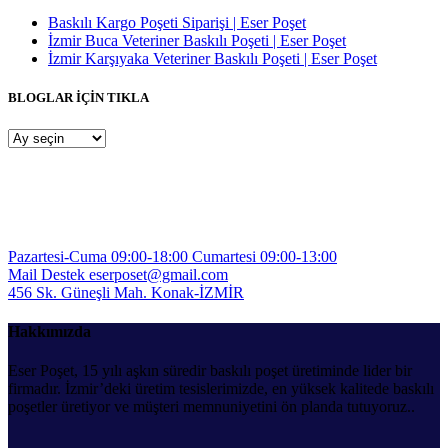
Baskılı Kargo Poşeti Siparişi | Eser Poşet
İzmir Buca Veteriner Baskılı Poşeti | Eser Poşet
İzmir Karşıyaka Veteriner Baskılı Poşeti | Eser Poşet
BLOGLAR İÇİN TIKLA
BLOGLAR
İÇİN
TIKLA
Pazartesi-Cuma 09:00-18:00
Cumartesi 09:00-13:00
Mail Destek
eserposet@gmail.com
456 Sk. Güneşli Mah.
Konak-İZMİR
Hakkımızda
Eser Poşet, 15 yılı aşkın süredir baskılı poşet üretiminde lider bir
firmadır. İzmir’deki üretim tesislerimizde, en yüksek kalitede baskılı
poşetler üretiyor ve müşteri memnuniyetini ön planda tutuyoruz..