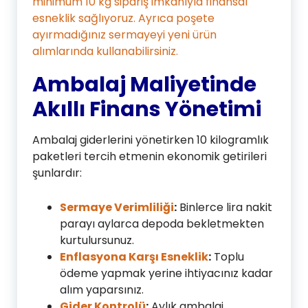
minimum 10 kg sipariş imkanıyla finansal
esneklik sağlıyoruz. Ayrıca poşete
ayırmadığınız sermayeyi yeni ürün
alımlarında kullanabilirsiniz.
Ambalaj Maliyetinde
Akıllı Finans Yönetimi
Ambalaj giderlerini yönetirken 10 kilogramlık
paketleri tercih etmenin ekonomik getirileri
şunlardır:
Sermaye Verimliliği
:
Binlerce lira nakit
parayı aylarca depoda bekletmekten
kurtulursunuz.
Enflasyona Karşı Esneklik
:
Toplu
ödeme yapmak yerine ihtiyacınız kadar
alım yaparsınız.
Gider Kontrolü
:
Aylık ambalaj