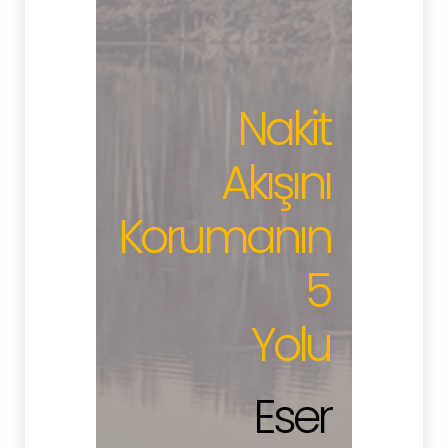
Nakit
Akışını
Korumanın
5
Yolu
Eser