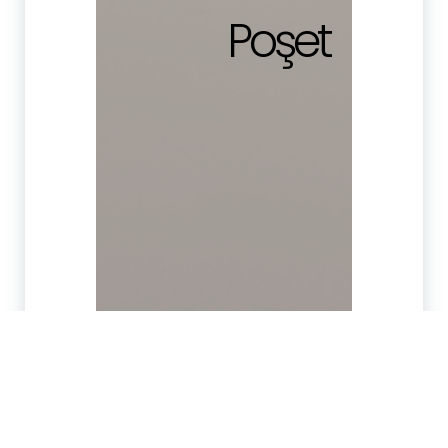
Poşet