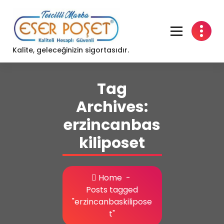
Skip
to
content
Kalite, geleceğinizin sigortasıdır.
Tag
Archives:
erzincanbas
kiliposet
Home
-
Posts tagged
"erzincanbaskilipose
t"