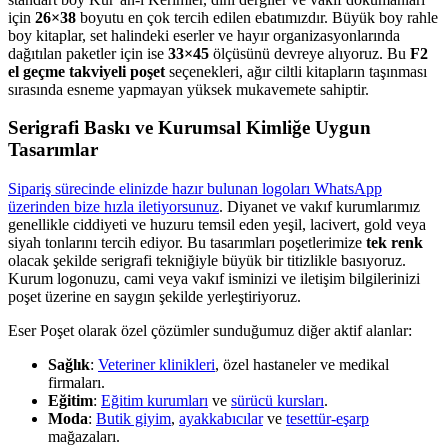
için
26×38
boyutu en çok tercih edilen ebatımızdır. Büyük boy rahle
boy kitaplar, set halindeki eserler ve hayır organizasyonlarında
dağıtılan paketler için ise
33×45
ölçüsünü devreye alıyoruz. Bu
F2
el geçme takviyeli poşet
seçenekleri, ağır ciltli kitapların taşınması
sırasında esneme yapmayan yüksek mukavemete sahiptir.
Serigrafi Baskı ve Kurumsal Kimliğe Uygun
Tasarımlar
Sipariş sürecinde elinizde hazır bulunan logoları WhatsApp
üzerinden bize hızla iletiyorsunuz
. Diyanet ve vakıf kurumlarımız
genellikle ciddiyeti ve huzuru temsil eden yeşil, lacivert, gold veya
siyah tonlarını tercih ediyor. Bu tasarımları poşetlerimize
tek renk
olacak şekilde serigrafi tekniğiyle büyük bir titizlikle basıyoruz.
Kurum logonuzu, cami veya vakıf isminizi ve iletişim bilgilerinizi
poşet üzerine en saygın şekilde yerleştiriyoruz.
Eser Poşet olarak özel çözümler sunduğumuz diğer aktif alanlar:
Sağlık
:
Veteriner klinikleri
, özel hastaneler ve medikal
firmaları.
Eğitim
:
Eğitim kurumları
ve
sürücü kursları
.
Moda
:
Butik giyim
,
ayakkabıcılar
ve
tesettür-eşarp
mağazaları.