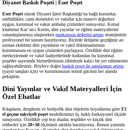
Diyanet Baskılı Poşeti | Eser Poşet
Eser Poşet
olarak Diyanet İşleri Başkanlığı’na bağlı kurumlar,
müftülükler, cami dernekleri ve vakıflar için manevi değerlere
uygun, kurumsal ve vakur ambalaj çözümleri sunuyoruz. Kutsal
kitabımız Kur’an-ı Kerim, dini yayınlar ve eğitim materyallerini
vatandaşlarımıza ulaştırırken
markanızın değerini artırın
stratejimizle
profesyonel bir sunum hazırlıyoruz. Bizimle iletişime geçtiğiniz an
uzman ekibimiz dini yayınların ve vakıf dökümanlarının
korunmasına en uygun çözümleri paylaşıyor. Özellikle dini eğitim
merkezlerinde ve vakıf faaliyetlerinde kullanılan bu kurumsal
poşetler sayesinde hizmetlerinizin zihinlerde kalıcı bir yer edinmesini
sağlayabilirsiniz. Böylece doğru
baskılı poşet ile satışlarınızı artırın
(yayın satışları için) ve kurumunuzun temsil gücünü her alanda
pekiştirin.
Dini Yayınlar ve Vakıf Materyalleri İçin
Özel Ebatlar
Kitapların, dergilerin ve hediyelik dini objelerin boyutlarına göre
F2
el geçme takviyeli poşet
modellerimizi üç farklı fonksiyonel ölçüde
sunuyoruz. Özellikle cep boy dualar, tespihler ve küçük dini
rehberler için
20×30
ölçüsünü sıklıkla hazırlıyoruz. Bunun yanında
standart boy Kur’an-ı Kerimler, dini dergiler ve vakıf dökümanları