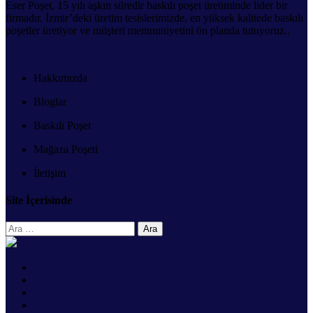
Eser Poşet, 15 yılı aşkın süredir baskılı poşet üretiminde lider bir
firmadır. İzmir’deki üretim tesislerimizde, en yüksek kalitede baskılı
poşetler üretiyor ve müşteri memnuniyetini ön planda tutuyoruz..
Hakkımızda
Bloglar
Baskılı Poşet
Mağaza Poşeti
İletişim
Site İçerisinde
Arama: