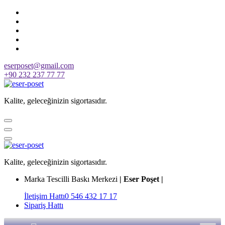
Skip
to
content
eserposet@gmail.com
+90 232 237 77 77
Kalite, geleceğinizin sigortasıdır.
Kalite, geleceğinizin sigortasıdır.
Marka Tescilli Baskı Merkezi
| Eser Poşet |
İletişim Hattı
0 546 432 17 17
Sipariş Hattı