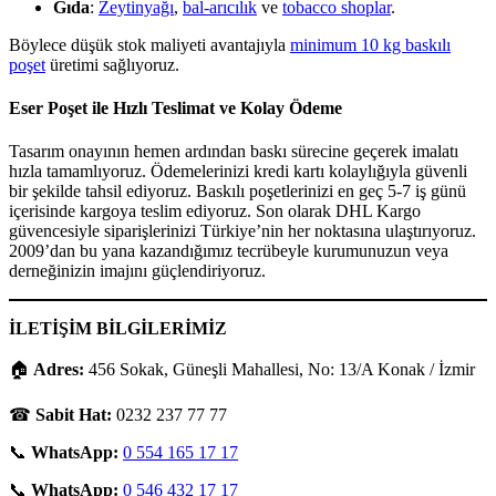
Gıda
:
Zeytinyağı
,
bal-arıcılık
ve
tobacco shoplar
.
Böylece düşük stok maliyeti avantajıyla
minimum 10 kg baskılı
poşet
üretimi sağlıyoruz.
Eser Poşet ile Hızlı Teslimat ve Kolay Ödeme
Tasarım onayının hemen ardından baskı sürecine geçerek imalatı
hızla tamamlıyoruz. Ödemelerinizi kredi kartı kolaylığıyla güvenli
bir şekilde tahsil ediyoruz. Baskılı poşetlerinizi en geç 5-7 iş günü
içerisinde kargoya teslim ediyoruz. Son olarak DHL Kargo
güvencesiyle siparişlerinizi Türkiye’nin her noktasına ulaştırıyoruz.
2009’dan bu yana kazandığımız tecrübeyle kurumunuzun veya
derneğinizin imajını güçlendiriyoruz.
İLETİŞİM BİLGİLERİMİZ
🏠
Adres:
456 Sokak, Güneşli Mahallesi, No: 13/A Konak / İzmir
☎
Sabit Hat:
0232 237 77 77
📞
WhatsApp:
0 554 165 17 17
📞
WhatsApp:
0 546 432 17 17