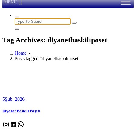
MENU
Search
for:
Tag Archives: diyanetbaskiliposet
Home
-
Posts tagged "diyanetbaskiliposet"
5
Şub, 2026
Diyanet Baskılı Poşeti
Instagram
LinkedIn
WhatsApp