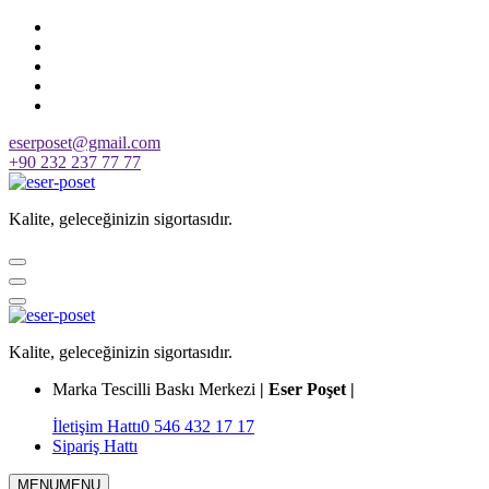
Skip
to
content
eserposet@gmail.com
+90 232 237 77 77
Kalite, geleceğinizin sigortasıdır.
Kalite, geleceğinizin sigortasıdır.
Marka Tescilli Baskı Merkezi
| Eser Poşet |
İletişim Hattı
0 546 432 17 17
Sipariş Hattı
MENU
MENU