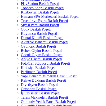
PlayStation Baskılı Poşeti
Tobacco Shop Baskılı Poşeti
Kitabevleri Baskılı Poşeti
Hamam SPA Merkezleri Baskılı Poşeti
Tesettür ve Eşarp Baskılı Poşeti
Siyasi Parti Baskılı Poşeti
Optik Baskılı Poşeti
Kuyumcu Baskılı Poşeti
Dental Kliniği Baskılı Poşeti
Aktar ve Baharat Baskılı Poşeti
Oyuncak Baskılı Poşeti
Bebek Giyim Baskılı Poşeti
Çocuk Giyim Baskılı Poşeti
Abiye Giyim Baskılı Poşeti
Fotoğraf Stüdyosu Baskılı Poşeti
Kırtasiye Baskılı Poşeti
Parfümeri Baskılı Poşeti
Yapı Denetim Mimarlık Baskılı Poşeti
Kahve Dükkanı Baskılı Poşeti
Diyetisyen Baskılı Poşeti
Ortodonti Baskılı Poşeti
İş Elbiseleri Baskılı Poşeti
Tarım Makineleri Baskılı Poşeti
Otomotiv Yedek Parça Baskılı Poşeti
Güvenlik Sistemleri Baskılı Poşeti