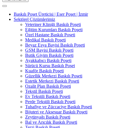
Baskılı Poşet Üreticisi | Eser Poşet | İzmir
Sektörel Çözümlerimiz
Veteriner Kliniği Baskılı Poşeti
Eğitim Kurumları Baskılı Poşeti
Özel Hastane Baskılı Poşeti
Medikal Baskılı Poşeti
Beyaz Eşya Bayisi Baskılı Poşeti
GSM Bayisi Baskılı Poşeti
Butik Giyim Baskılı Poşeti
Ayakkabıcı Baskılı Poşeti
Sürücü Kursu Baskılı Poşet
Kuaför Baskılı Poşeti
Güzellik Merkezi Baskılı Poşeti
Estetik Merkezi Baskılı Poşeti
Ozalit Plan Baskılı Poşeti
Tekstil Baskılı Poşeti
Ev Tekstili Baskılı Poşeti
Perde Tekstili Baskılı Poşeti
Tuhafiye ve Züccaciye Baskılı Poşeti
Bijuteri ve Aksesuar Baskılı Poşeti
Zeytinyağı Baskılı Poşeti
Bal ve Arıcılık Baskılı Poşeti
Terzi Baskılı Poşeti