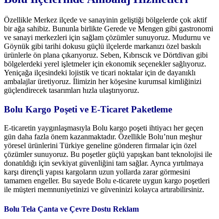
Özellikle Merkez ilçede ve sanayinin geliştiği bölgelerde çok aktif
bir ağa sahibiz. Bununla birlikte Gerede ve Mengen gibi gastronomi
ve sanayi merkezleri için sağlam çözümler sunuyoruz. Mudurnu ve
Göynük gibi tarihi dokusu güçlü ilçelerde markanızı özel baskılı
ürünlerle ön plana çıkarıyoruz. Seben, Kıbrıscık ve Dörtdivan gibi
bölgelerdeki yerel işletmeler için ekonomik seçenekler sağlıyoruz.
Yeniçağa ilçesindeki lojistik ve ticari noktalar için de dayanıklı
ambalajlar üretiyoruz. İlimizin her köşesine kurumsal kimliğinizi
güçlendirecek tasarımları hızla ulaştırıyoruz.
Bolu Kargo Poşeti ve E-Ticaret Paketleme
E-ticaretin yaygınlaşmasıyla Bolu kargo poşeti ihtiyacı her geçen
gün daha fazla önem kazanmaktadır. Özellikle Bolu’nun meşhur
yöresel ürünlerini Türkiye geneline gönderen firmalar için özel
çözümler sunuyoruz. Bu poşetler güçlü yapışkan bant teknolojisi ile
donatıldığı için sevkiyat güvenliğini tam sağlar. Ayrıca yırtılmaya
karşı dirençli yapısı kargoların uzun yollarda zarar görmesini
tamamen engeller. Bu sayede Bolu e-ticarete uygun kargo poşetleri
ile müşteri memnuniyetinizi ve güveninizi kolayca artırabilirsiniz.
Bolu Tela Çanta ve Çevre Dostu Reklam