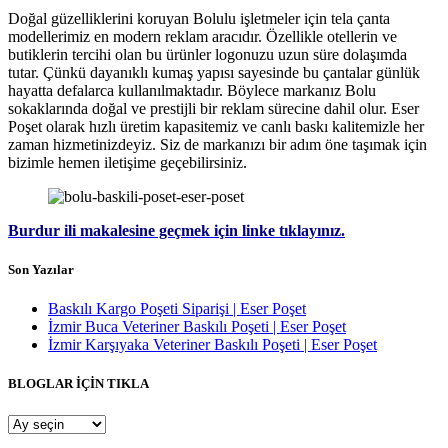
Doğal güzelliklerini koruyan Bolulu işletmeler için tela çanta
modellerimiz en modern reklam aracıdır. Özellikle otellerin ve
butiklerin tercihi olan bu ürünler logonuzu uzun süre dolaşımda
tutar. Çünkü dayanıklı kumaş yapısı sayesinde bu çantalar günlük
hayatta defalarca kullanılmaktadır. Böylece markanız Bolu
sokaklarında doğal ve prestijli bir reklam sürecine dahil olur. Eser
Poşet olarak hızlı üretim kapasitemiz ve canlı baskı kalitemizle her
zaman hizmetinizdeyiz. Siz de markanızı bir adım öne taşımak için
bizimle hemen iletişime geçebilirsiniz.
Burdur ili makalesine geçmek için linke tıklayınız.
Son Yazılar
Baskılı Kargo Poşeti Siparişi | Eser Poşet
İzmir Buca Veteriner Baskılı Poşeti | Eser Poşet
İzmir Karşıyaka Veteriner Baskılı Poşeti | Eser Poşet
BLOGLAR İÇİN TIKLA
BLOGLAR
İÇİN