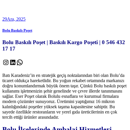
29
Ara, 2025
Bolu Baskılı Poşet
Bolu Baskılı Poşet | Baskılı Kargo Poşeti | 0 546 432
17 17
Instagram
LinkedIn
WhatsApp
Batı Karadeniz’in en stratejik geçiş noktalarından biri olan Bolu’da
ticaret oldukça hareketlidir. Bu yoğun rekabet ortamında markanızı
doğru konumlandırmak büyük önem taşır. Çünkü Bolu baskılı poşet
kullanımı işletmenizin şehir genelinde ve çevre illerde tanınmasını
sağlar. Eser Poşet olarak Bolulu esnaflara ve kurumsal firmalara
modern çözümler sunuyoruz. Üretimini yaptığımız 16 mikron
kalınlığındaki poşetler yüksek taşıma kapasitesine sahiptir. Bu
sayede özellikle restoranların ve yerel gıda üreticilerinin en çok
tercih ettiği ürünler arasındadır.
Bolu İlçelerinde Ambalaj Hizmetleri