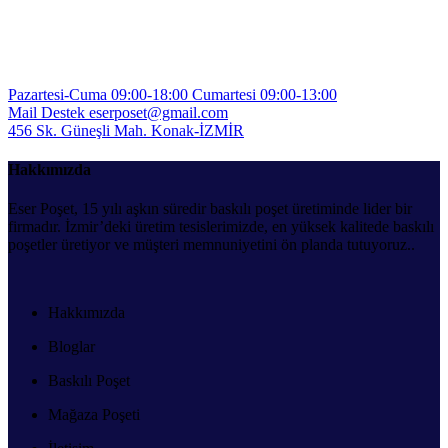
TIKLA
Pazartesi-Cuma 09:00-18:00
Cumartesi 09:00-13:00
Mail Destek
eserposet@gmail.com
456 Sk. Güneşli Mah.
Konak-İZMİR
Hakkımızda
Eser Poşet, 15 yılı aşkın süredir baskılı poşet üretiminde lider bir
firmadır. İzmir’deki üretim tesislerimizde, en yüksek kalitede baskılı
poşetler üretiyor ve müşteri memnuniyetini ön planda tutuyoruz..
Hakkımızda
Bloglar
Baskılı Poşet
Mağaza Poşeti