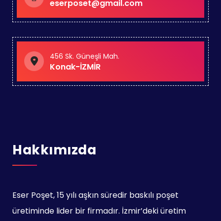
eserposet@gmail.com
456 Sk. Güneşli Mah.
Konak-İZMİR
Hakkımızda
Eser Poşet, 15 yılı aşkın süredir baskılı poşet
üretiminde lider bir firmadır. İzmir’deki üretim