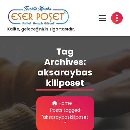
Skip
to
content
Kalite, geleceğinizin sigortasıdır.
Tag
Archives:
aksaraybas
kiliposet
Home
-
Posts tagged
"aksaraybaskiliposet
"