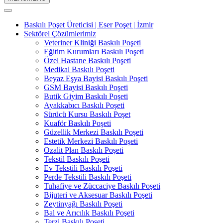
Baskılı Poşet Üreticisi | Eser Poşet | İzmir
Sektörel Çözümlerimiz
Veteriner Kliniği Baskılı Poşeti
Eğitim Kurumları Baskılı Poşeti
Özel Hastane Baskılı Poşeti
Medikal Baskılı Poşeti
Beyaz Eşya Bayisi Baskılı Poşeti
GSM Bayisi Baskılı Poşeti
Butik Giyim Baskılı Poşeti
Ayakkabıcı Baskılı Poşeti
Sürücü Kursu Baskılı Poşet
Kuaför Baskılı Poşeti
Güzellik Merkezi Baskılı Poşeti
Estetik Merkezi Baskılı Poşeti
Ozalit Plan Baskılı Poşeti
Tekstil Baskılı Poşeti
Ev Tekstili Baskılı Poşeti
Perde Tekstili Baskılı Poşeti
Tuhafiye ve Züccaciye Baskılı Poşeti
Bijuteri ve Aksesuar Baskılı Poşeti
Zeytinyağı Baskılı Poşeti
Bal ve Arıcılık Baskılı Poşeti
Terzi Baskılı Poşeti