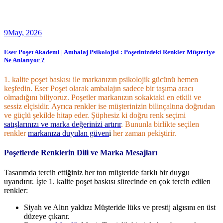
9
May, 2026
Eser Poşet Akademi | Ambalaj Psikolojisi : Poşetinizdeki Renkler Müşteriye
Ne Anlatıyor ?
1. kalite poşet baskısı ile markanızın psikolojik gücünü hemen
keşfedin. Eser Poşet olarak ambalajın sadece bir taşıma aracı
olmadığını biliyoruz. Poşetler markanızın sokaktaki en etkili ve
sessiz elçisidir. Ayrıca renkler ise müşterinizin bilinçaltına doğrudan
ve güçlü şekilde hitap eder. Şüphesiz ki doğru renk seçimi
satışlarınızı ve marka değerinizi artırır
. Bununla birlikte seçilen
renkler
markanıza duyulan güven
i
her zaman pekiştirir.
Poşetlerde Renklerin Dili ve Marka Mesajları
Tasarımda tercih ettiğiniz her ton müşteride farklı bir duygu
uyandırır. İşte 1. kalite poşet baskısı sürecinde en çok tercih edilen
renkler:
Siyah ve Altın yaldız
:
Müşteride lüks ve prestij algısını en üst
düzeye çıkarır.