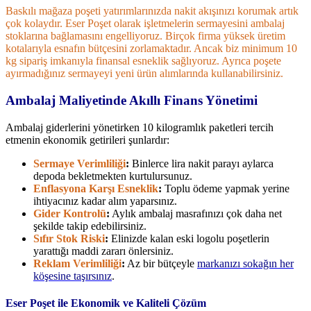
Baskılı mağaza poşeti yatırımlarınızda nakit akışınızı korumak artık
çok kolaydır. Eser Poşet olarak işletmelerin sermayesini ambalaj
stoklarına bağlamasını engelliyoruz. Birçok firma yüksek üretim
kotalarıyla esnafın bütçesini zorlamaktadır. Ancak biz minimum 10
kg sipariş imkanıyla finansal esneklik sağlıyoruz. Ayrıca poşete
ayırmadığınız sermayeyi yeni ürün alımlarında kullanabilirsiniz.
Ambalaj Maliyetinde Akıllı Finans Yönetimi
Ambalaj giderlerini yönetirken 10 kilogramlık paketleri tercih
etmenin ekonomik getirileri şunlardır:
Sermaye Verimliliği
:
Binlerce lira nakit parayı aylarca
depoda bekletmekten kurtulursunuz.
Enflasyona Karşı Esneklik
:
Toplu ödeme yapmak yerine
ihtiyacınız kadar alım yaparsınız.
Gider Kontrolü
:
Aylık ambalaj masrafınızı çok daha net
şekilde takip edebilirsiniz.
Sıfır Stok Riski
:
Elinizde kalan eski logolu poşetlerin
yarattığı maddi zararı önlersiniz.
Reklam Verimliliği
:
Az bir bütçeyle
markanızı sokağın her
köşesine taşırsınız
.
Eser Poşet ile Ekonomik ve Kaliteli Çözüm