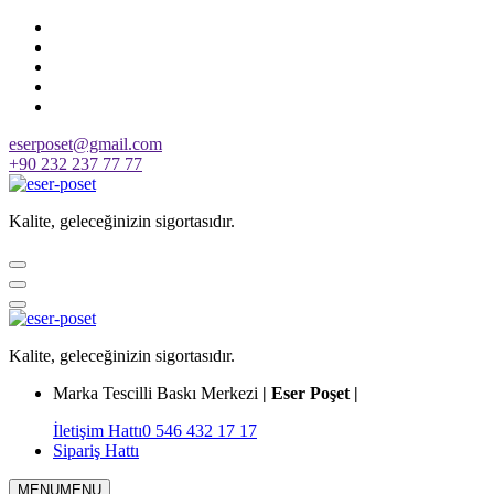
Skip
to
content
eserposet@gmail.com
+90 232 237 77 77
Kalite, geleceğinizin sigortasıdır.
Kalite, geleceğinizin sigortasıdır.
Marka Tescilli Baskı Merkezi
| Eser Poşet |
İletişim Hattı
0 546 432 17 17
Sipariş Hattı
MENU
MENU