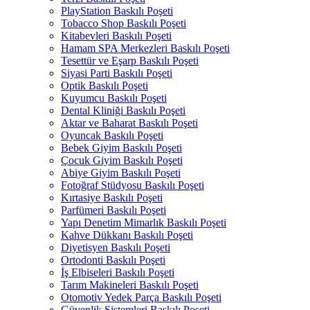
PlayStation Baskılı Poşeti
Tobacco Shop Baskılı Poşeti
Kitabevleri Baskılı Poşeti
Hamam SPA Merkezleri Baskılı Poşeti
Tesettür ve Eşarp Baskılı Poşeti
Siyasi Parti Baskılı Poşeti
Optik Baskılı Poşeti
Kuyumcu Baskılı Poşeti
Dental Kliniği Baskılı Poşeti
Aktar ve Baharat Baskılı Poşeti
Oyuncak Baskılı Poşeti
Bebek Giyim Baskılı Poşeti
Çocuk Giyim Baskılı Poşeti
Abiye Giyim Baskılı Poşeti
Fotoğraf Stüdyosu Baskılı Poşeti
Kırtasiye Baskılı Poşeti
Parfümeri Baskılı Poşeti
Yapı Denetim Mimarlık Baskılı Poşeti
Kahve Dükkanı Baskılı Poşeti
Diyetisyen Baskılı Poşeti
Ortodonti Baskılı Poşeti
İş Elbiseleri Baskılı Poşeti
Tarım Makineleri Baskılı Poşeti
Otomotiv Yedek Parça Baskılı Poşeti
Güvenlik Sistemleri Baskılı Poşeti