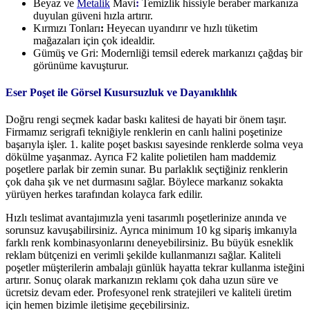
Beyaz ve
Metalik
Mavi
:
Temizlik hissiyle beraber markanıza
duyulan güveni hızla artırır.
Kırmızı Tonları
:
Heyecan uyandırır ve hızlı tüketim
mağazaları için çok idealdir.
Gümüş ve Gri: Modernliği temsil ederek markanızı çağdaş bir
görünüme kavuşturur.
Eser Poşet ile Görsel Kusursuzluk ve Dayanıklılık
Doğru rengi seçmek kadar baskı kalitesi de hayati bir önem taşır.
Firmamız serigrafi tekniğiyle renklerin en canlı halini poşetinize
başarıyla işler. 1. kalite poşet baskısı sayesinde renklerde solma veya
dökülme yaşanmaz. Ayrıca F2 kalite polietilen ham maddemiz
poşetlere parlak bir zemin sunar. Bu parlaklık seçtiğiniz renklerin
çok daha şık ve net durmasını sağlar. Böylece markanız sokakta
yürüyen herkes tarafından kolayca fark edilir.
Hızlı teslimat avantajımızla yeni tasarımlı poşetlerinize anında ve
sorunsuz kavuşabilirsiniz. Ayrıca minimum 10 kg sipariş imkanıyla
farklı renk kombinasyonlarını deneyebilirsiniz. Bu büyük esneklik
reklam bütçenizi en verimli şekilde kullanmanızı sağlar. Kaliteli
poşetler müşterilerin ambalajı günlük hayatta tekrar kullanma isteğini
artırır. Sonuç olarak markanızın reklamı çok daha uzun süre ve
ücretsiz devam eder. Profesyonel renk stratejileri ve kaliteli üretim
için hemen bizimle iletişime geçebilirsiniz.