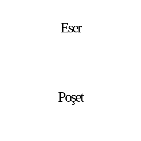
Eser
Poşet