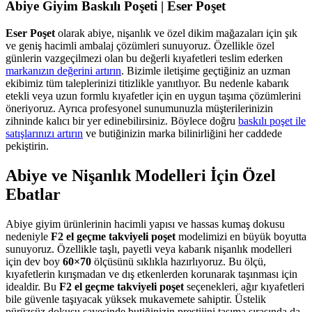
Abiye Giyim Baskılı Poşeti | Eser Poşet
Eser Poşet
olarak abiye, nişanlık ve özel dikim mağazaları için şık
ve geniş hacimli ambalaj çözümleri sunuyoruz. Özellikle özel
günlerin vazgeçilmezi olan bu değerli kıyafetleri teslim ederken
markanızın değerini artırın
. Bizimle iletişime geçtiğiniz an uzman
ekibimiz tüm taleplerinizi titizlikle yanıtlıyor. Bu nedenle kabarık
etekli veya uzun formlu kıyafetler için en uygun taşıma çözümlerini
öneriyoruz. Ayrıca profesyonel sunumunuzla müşterilerinizin
zihninde kalıcı bir yer edinebilirsiniz. Böylece doğru
baskılı poşet ile
satışlarınızı artırın
ve butiğinizin marka bilinirliğini her caddede
pekiştirin.
Abiye ve Nişanlık Modelleri İçin Özel
Ebatlar
Abiye giyim ürünlerinin hacimli yapısı ve hassas kumaş dokusu
nedeniyle
F2 el geçme takviyeli poşet
modelimizi en büyük boyutta
sunuyoruz. Özellikle taşlı, payetli veya kabarık nişanlık modelleri
için dev boy
60×70
ölçüsünü sıklıkla hazırlıyoruz. Bu ölçü,
kıyafetlerin kırışmadan ve dış etkenlerden korunarak taşınması için
idealdir. Bu
F2 el geçme takviyeli poşet
seçenekleri, ağır kıyafetleri
bile güvenle taşıyacak yüksek mukavemete sahiptir. Üstelik
pürüzsüz dokusu sayesinde butiğinizin prestijini taşıma sırasında da