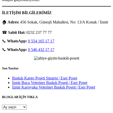
İLETİŞİM BİLGİLERİMİZ
🏠
Adres:
456 Sokak, Güneşli Mahallesi, No: 13/A Konak / İzmir
☎
Sabit Hat:
0232 237 77 77
📞
WhatsApp:
0 554 165 17 17
📞
WhatsApp:
0 546 432 17 17
Son Yazılar
Baskılı Kargo Poşeti Siparişi | Eser Poşet
İzmir Buca Veteriner Baskılı Poşeti | Eser Poşet
İzmir Karşıyaka Veteriner Baskılı Poşeti | Eser Poşet
BLOGLAR İÇİN TIKLA
BLOGLAR
İÇİN