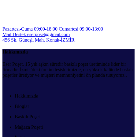
TIKLA
Pazartesi-Cuma 09:00-18:00
Cumartesi 09:00-13:00
Mail Destek
eserposet@gmail.com
456 Sk. Güneşli Mah.
Konak-İZMİR
Hakkımızda
Eser Poşet, 15 yılı aşkın süredir baskılı poşet üretiminde lider bir
firmadır. İzmir’deki üretim tesislerimizde, en yüksek kalitede baskılı
poşetler üretiyor ve müşteri memnuniyetini ön planda tutuyoruz..
Hakkımızda
Bloglar
Baskılı Poşet
Mağaza Poşeti