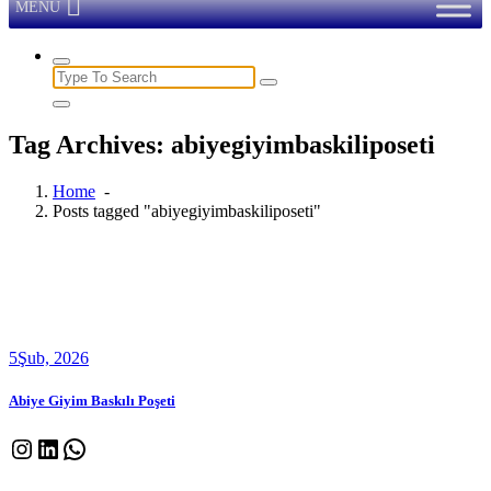
MENU
Search
for:
Tag Archives: abiyegiyimbaskiliposeti
Home
-
Posts tagged "abiyegiyimbaskiliposeti"
5
Şub, 2026
Abiye Giyim Baskılı Poşeti
Instagram
LinkedIn
WhatsApp