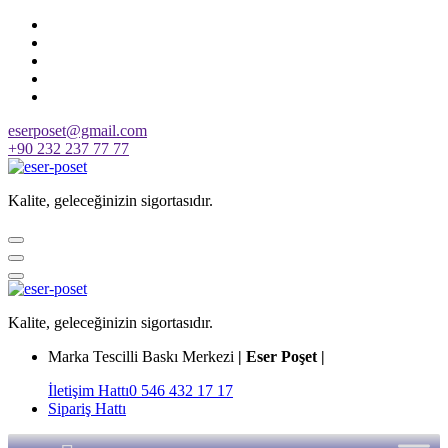
Skip
to
content
eserposet@gmail.com
+90 232 237 77 77
Kalite, geleceğinizin sigortasıdır.
Kalite, geleceğinizin sigortasıdır.
Marka Tescilli Baskı Merkezi
| Eser Poşet |
İletişim Hattı
0 546 432 17 17
Sipariş Hattı