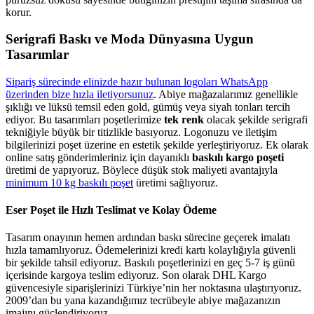
korur.
Serigrafi Baskı ve Moda Dünyasına Uygun
Tasarımlar
Sipariş sürecinde elinizde hazır bulunan logoları WhatsApp
üzerinden bize hızla iletiyorsunuz
. Abiye mağazalarımız genellikle
şıklığı ve lüksü temsil eden gold, gümüş veya siyah tonları tercih
ediyor. Bu tasarımları poşetlerimize
tek renk
olacak şekilde serigrafi
tekniğiyle büyük bir titizlikle basıyoruz. Logonuzu ve iletişim
bilgilerinizi poşet üzerine en estetik şekilde yerleştiriyoruz. Ek olarak
online satış gönderimleriniz için dayanıklı
baskılı kargo poşeti
üretimi de yapıyoruz. Böylece düşük stok maliyeti avantajıyla
minimum 10 kg baskılı poşet
üretimi sağlıyoruz.
Eser Poşet ile Hızlı Teslimat ve Kolay Ödeme
Tasarım onayının hemen ardından baskı sürecine geçerek imalatı
hızla tamamlıyoruz. Ödemelerinizi kredi kartı kolaylığıyla güvenli
bir şekilde tahsil ediyoruz. Baskılı poşetlerinizi en geç 5-7 iş günü
içerisinde kargoya teslim ediyoruz. Son olarak DHL Kargo
güvencesiyle siparişlerinizi Türkiye’nin her noktasına ulaştırıyoruz.
2009’dan bu yana kazandığımız tecrübeyle abiye mağazanızın
imajını güçlendiriyoruz.