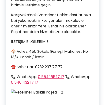
bizimle iletişime geçin.
Karşıyaka’daki Veteriner Hekim dostlarınıza
bizi yukarıdaki linkte yer alan makaleyle
önerir misiniz? Yerel Esnafınız olarak Eser
Poşet her daim hizmetinizde olacaktır.
İLETİŞİM BİLGİLERİMİZ:
🏠 Adres: 456 Sokak, Güneşli Mahallesi, No:
13/A Konak / İzmir
☎ Sabit Hat: 0232 237 77 77
📞 WhatsApp:
0 554 165 17 17
📞 WhatsApp:
0 546 432 17 17